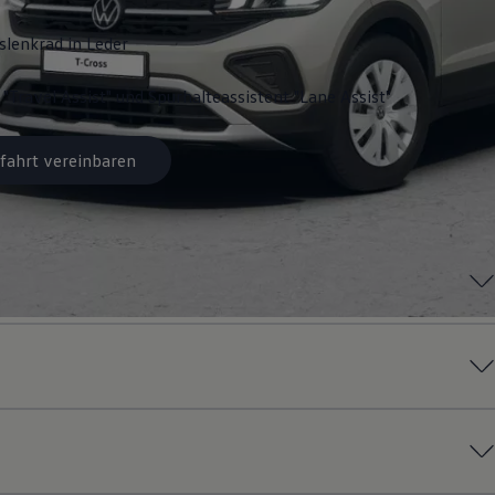
slenkrad in Leder
 "Travel Assist" und Spurhalteassistent "Lane Assist"
fahrt vereinbaren