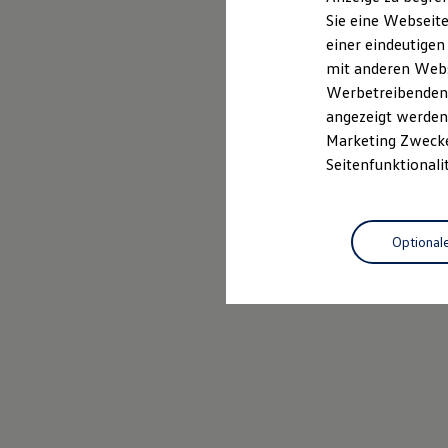
Elektrofahrzeugkonzepte
Sie eine Webseite
ID. EVERY1
Probefahrt vereinbaren
einer eindeutigen
Reichweite
Reichweite der ID. Modelle
mit anderen Webse
Reichweite im Winter
Werbetreibenden,
Rekuperation
angezeigt werden 
Laden
Laden unterwegs
Marketing Zwecken
Laden Zuhause
Seitenfunktionali
Ladestationen finden
Ladezeitensimulator
Batterie
Sicherheit
Optional
Garantie und Lebensdauer
Nachhaltigkeit
Technologie
Kosten und Kauf
Verbrauchskosten
Kaufoptionen
E-Auto-Förderung
Software und Konnektivität
Die ID. Software 6
ID. Software Versionen und Updates
Digitale Extras
Schnittstellen zu Ihrem ID.