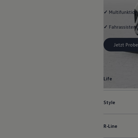
✓
Multifunktion
✓
Fahrassistent
Jetzt Probe
Life
Style
R‑Line