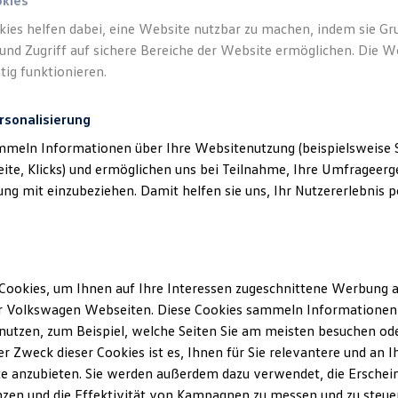
okies
kies helfen dabei, eine Website nutzbar zu machen, indem sie G
und Zugriff auf sichere Bereiche der Website ermöglichen. Die W
tig funktionieren.
rsonalisierung
mmeln Informationen über Ihre Websitenutzung (beispielsweise S
eite, Klicks) und ermöglichen uns bei Teilnahme, Ihre Umfrageerge
g mit einzubeziehen. Damit helfen sie uns, Ihr Nutzererlebnis pe
Cookies, um Ihnen auf Ihre Interessen zugeschnittene Werbung a
r Volkswagen Webseiten. Diese Cookies sammeln Informationen 
utzen, zum Beispiel, welche Seiten Sie am meisten besuchen oder
r Zweck dieser Cookies ist es, Ihnen für Sie relevantere und an I
e anzubieten. Sie werden außerdem dazu verwendet, die Erschein
zen und die Effektivität von Kampagnen zu messen und zu steuern