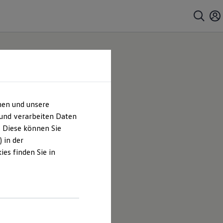
hen und unsere
 und verarbeiten Daten
. Diese können Sie
 in der
es finden Sie in