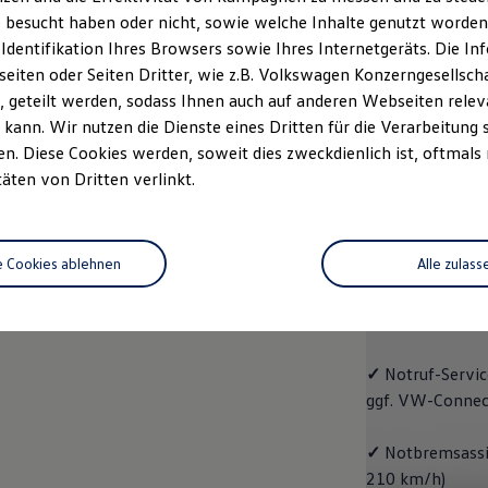
 besucht haben oder nicht, sowie welche Inhalte genutzt worden s
Fahrzeugangebot
Servi
anfordern
 Identifikation Ihres Browsers sowie Ihres Internetgeräts. Die 
iten oder Seiten Dritter, wie z.B. Volkswagen Konzerngesellsch
 geteilt werden, sodass Ihnen auch auf anderen Webseiten rel
kann. Wir nutzen die Dienste eines Dritten für die Verarbeitung 
. Diese Cookies werden, soweit dies zweckdienlich ist, oftmals
Trend
täten von Dritten verlinkt.
Trend
e Cookies ablehnen
Alle zulass
Cleverer Einstie
✓
Radio "Compo
✓
Notruf
-
Servic
ggf. VW
-
Connec
✓
Notbremsassis
210 km/h)