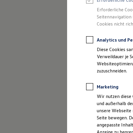
Erforderliche Co
Reifenpakete
Leasing
Erforderliche Coo
Leasing-Angebote
Seitennavigation 
Gebrauchtwagen Leasing
Cookies nicht rich
Junge Gebrauchtwagen-Leasing
Elektroauto Leasing
Kleinwagen-Leasing
Analytics und Pe
Leasing ohne Anzahlung
Finanzierung
Diese Cookies sa
Autokredit mit Schlussrate
(
Impressum & Rechtliches
)
Versicherungen und Garantien
Verweildauer je S
Kfz-Versicherung
Websiteoptimierun
Restschuldversicherungen
zuzuschneiden.
Garantien
Wartungsverträge
Geschäftskunden
Marketing
Professional Class bei Volkswagen
Großkunden
Wir nutzen diese 
Behörden
und außerhalb de
Direktkunden
Sonderfahrzeuge
unsere Webseite n
Anpfiff zum Gewinn
Seite bewegen. De
Elektromobilität
angepasste Inhalt
Elektroautos
ID. Tutorials
Anzeige zu begren