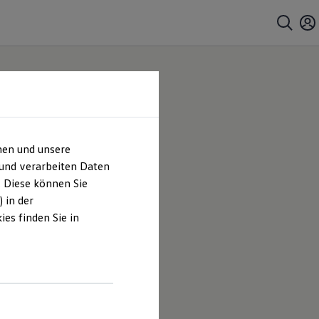
hen und unsere
 und verarbeiten Daten
. Diese können Sie
 in der
es finden Sie in