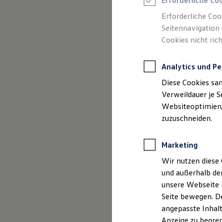
Erforderliche Co
Reifenpakete
Leasing
Erforderliche Coo
Leasing-Angebote
Seitennavigation 
Gebrauchtwagen Leasing
Cookies nicht rich
Junge Gebrauchtwagen-Leasing
Elektroauto Leasing
Kleinwagen-Leasing
Analytics und Pe
Leasing ohne Anzahlung
(
Impressum & Rechtliches
)
Finanzierung
Diese Cookies sa
Autokredit mit Schlussrate
Versicherungen und Garantien
Verweildauer je S
Kfz-Versicherung
Websiteoptimierun
Restschuldversicherungen
zuzuschneiden.
Garantien
Wartungsverträge
Geschäftskunden
Marketing
Professional Class bei Volkswagen
Großkunden
Wir nutzen diese 
Behörden
und außerhalb de
Direktkunden
Sonderfahrzeuge
unsere Webseite n
Anpfiff zum Gewinn
Seite bewegen. De
Elektromobilität
angepasste Inhalt
Elektroautos
ID. Tutorials
Anzeige zu begren