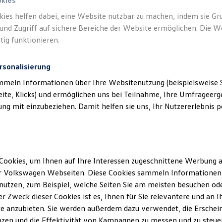
okies
kies helfen dabei, eine Website nutzbar zu machen, indem sie G
und Zugriff auf sichere Bereiche der Website ermöglichen. Die W
tig funktionieren.
rsonalisierung
mmeln Informationen über Ihre Websitenutzung (beispielsweise S
eite, Klicks) und ermöglichen uns bei Teilnahme, Ihre Umfrageerge
g mit einzubeziehen. Damit helfen sie uns, Ihr Nutzererlebnis pe
Cookies, um Ihnen auf Ihre Interessen zugeschnittene Werbung a
r Volkswagen Webseiten. Diese Cookies sammeln Informationen 
utzen, zum Beispiel, welche Seiten Sie am meisten besuchen oder
r Zweck dieser Cookies ist es, Ihnen für Sie relevantere und an I
e anzubieten. Sie werden außerdem dazu verwendet, die Erschein
zen und die Effektivität von Kampagnen zu messen und zu steuern