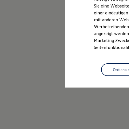
Elektrofahrzeugkonzepte
Sie eine Webseite
ID. EVERY1
Probefahrt vereinbaren
einer eindeutigen
Reichweite
Reichweite der ID. Modelle
mit anderen Webse
Reichweite im Winter
Werbetreibenden,
Rekuperation
angezeigt werden 
Laden
Laden unterwegs
Marketing Zwecken
Laden Zuhause
Seitenfunktionali
Ladestationen finden
Ladezeitensimulator
Batterie
Sicherheit
Optional
Garantie und Lebensdauer
Nachhaltigkeit
Technologie
Kosten und Kauf
Verbrauchskosten
Kaufoptionen
E-Auto-Förderung
Software und Konnektivität
Die ID. Software 6
ID. Software Versionen und Updates
Digitale Extras
Schnittstellen zu Ihrem ID.