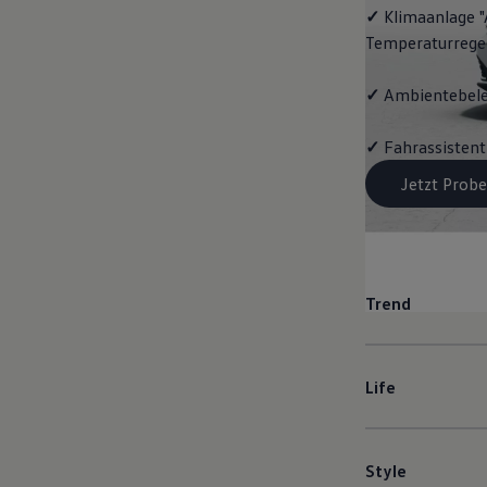
✓
Klimaanlage "
Temperaturrege
✓
Ambientebel
✓
Fahrassistent
Jetzt Probe
Trend
Life
Style