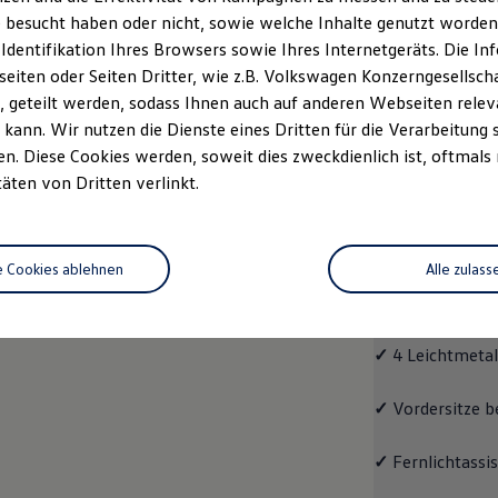
 besucht haben oder nicht, sowie welche Inhalte genutzt worden s
Fahrzeugangebot
Servi
anfordern
 Identifikation Ihres Browsers sowie Ihres Internetgeräts. Die 
iten oder Seiten Dritter, wie z.B. Volkswagen Konzerngesellsch
 geteilt werden, sodass Ihnen auch auf anderen Webseiten rel
kann. Wir nutzen die Dienste eines Dritten für die Verarbeitung 
. Diese Cookies werden, soweit dies zweckdienlich ist, oftmals
ENERGY
täten von Dritten verlinkt.
ENERG
e Cookies ablehnen
Alle zulass
Mit dem Taigo
E
Ausstattungshigh
✓
4 Leichtmetall
✓
Vordersitze b
✓
Fernlichtassis