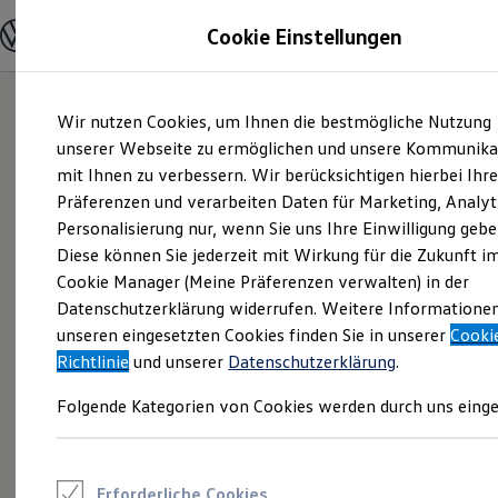
Modelle und Konfigurator
Cookie Einstellungen
Konfigurator
Modelle vergleichen
Konfiguration laden
Zum
Zum
Autosuche
Wir nutzen Cookies, um Ihnen die bestmögliche Nutzung
Hauptinhalt
Footer
Elektroautos
springen
springen
unserer Webseite zu ermöglichen und unsere Kommunika
ENERGY Sondermodelle
Nutzfahrzeuge
mit Ihnen zu verbessern. Wir berücksichtigen hierbei Ihr
SUV und CUV
Präferenzen und verarbeiten Daten für Marketing, Analyt
Familienautos
Personalisierung nur, wenn Sie uns Ihre Einwilligung gebe
Kombis
Kompaktwagen
Diese können Sie jederzeit mit Wirkung für die Zukunft i
Sportwagen
Cookie Manager (Meine Präferenzen verwalten) in der
Schnell verfügbare Fahrzeuge
Angebote und Produkte
Datenschutzerklärung widerrufen. Weitere Informatione
Aktuelle Angebote
unseren eingesetzten Cookies finden Sie in unserer
Cooki
E-Auto-Förderung
Richtlinie
und unserer
Datenschutzerklärung
.
Volkswagen Marktplatz
Die ENERGY Sondermodelle
Folgende Kategorien von Cookies werden durch uns einge
Junge Gebrauchtwagen und Gebrauchtwagen
Volkswagen Zertifizierte Gebrauchtwagen
Elektromobilität bei Gebrauchtwagen
Zubehör- und Serviceangebote
Saisonangebote
Erforderliche Cookies