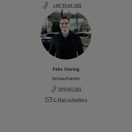
Magazin
+49 9549 285
Lifestyle
Transport
Familie
Elektromobilität
Volkswagen R
Pannen- und Unfallhilfe
Volkswagen Kundenbetreuung
Felix Viering
Verkaufsleiter
09549/285
E-Mail schreiben