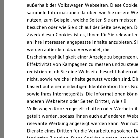
Elektrofahrzeugkonzepte
außerhalb der Volkswagen Webseiten. Diese Cookie
(
Impressum & Rechtliches
)
ID. EVERY1
sammeln Informationen darüber, wie Sie unsere We
Reichweite
nutzen, zum Beispiel, welche Seiten Sie am meisten
Reichweite der ID. Modelle
Reichweite im Winter
besuchen oder wie Sie sich auf der Seite bewegen. D
Rekuperation
Zweck dieser Cookies ist es, Ihnen für Sie relevante
Laden
an Ihre Interessen angepasste Inhalte anzubieten. S
Laden unterwegs
Laden Zuhause
werden außerdem dazu verwendet, die
Ladestationen finden
Erscheinungshäufigkeit einer Anzeige zu begrenzen 
Ladezeitensimulator
Effektivität von Kampagnen zu messen und zu steue
Batterie
Sicherheit
registrieren, ob Sie eine Webseite besucht haben od
Garantie und Lebensdauer
nicht, sowie welche Inhalte genutzt worden sind. Di
Nachhaltigkeit
basiert auf einer eindeutigen Identifikation Ihres B
Technologie
Kosten und Kauf
sowie Ihres Internetgeräts. Die Informationen kön
Verbrauchskosten
anderen Webseiten oder Seiten Dritter, wie z.B.
Kaufoptionen
Volkswagen Konzerngesellschaften oder Werbetrei
E-Auto-Förderung
Software und Konnektivität
geteilt werden, sodass Ihnen auch auf anderen Web
Die ID. Software 6
relevante Werbung angezeigt werden kann. Wir nut
ID. Software Versionen und Updates
Dienste eines Dritten für die Verarbeitung solcher D
Digitale Extras
Schnittstellen zu Ihrem ID.