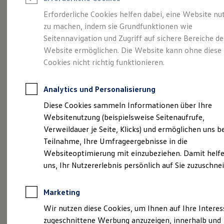
Reifenpakete
Leasing
Erforderliche Cookies helfen dabei, eine Website nu
Leasing-Angebote
zu machen, indem sie Grundfunktionen wie
So geht neu.
Gebrauchtwagen Leasing
Seitennavigation und Zugriff auf sichere Bereiche de
Junge Gebrauchtwagen-Leasing
Elektroauto Leasing
Website ermöglichen. Die Website kann ohne diese
Entdecken Sie jetzt
Kleinwagen-Leasing
Cookies nicht richtig funktionieren.
Leasing ohne Anzahlung
den neuen ID.3 Neo!
Finanzierung
Autokredit mit Schlussrate
Analytics und Personalisierung
Versicherungen und Garantien
Kfz-Versicherung
Diese Cookies sammeln Informationen über Ihre
Restschuldversicherungen
Websitenutzung (beispielsweise Seitenaufrufe,
Garantien
Verweildauer je Seite, Klicks) und ermöglichen uns b
Wartungsverträge
Geschäftskunden
Teilnahme, Ihre Umfrageergebnisse in die
Professional Class bei Volkswagen
Websiteoptimierung mit einzubeziehen. Damit helfe
Großkunden
uns, Ihr Nutzererlebnis persönlich auf Sie zuzuschne
Behörden
Direktkunden
Sonderfahrzeuge
Marketing
Anpfiff zum Gewinn
Elektromobilität
Wir nutzen diese Cookies, um Ihnen auf Ihre Intere
Elektroautos
zugeschnittene Werbung anzuzeigen, innerhalb und
ID. Tutorials