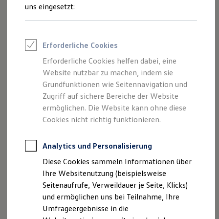
und Angeboten, die auf dieser Website
Reifenpakete
uns eingesetzt:
Leasing
speziell aufgeführt sind.
Leasing-Angebote
Gebrauchtwagen Leasing
Junge Gebrauchtwagen-Leasing
Erforderliche Cookies
Elektroauto Leasing
Kleinwagen-Leasing
Erforderliche Cookies helfen dabei, eine
Impressum
Leasing ohne Anzahlung
Website nutzbar zu machen, indem sie
Finanzierung
Autokredit mit Schlussrate
Grundfunktionen wie Seitennavigation und
Datenschutzerklärung
Versicherungen und Garantien
Zugriff auf sichere Bereiche der Website
Kfz-Versicherung
Nutzung von Terminbuchung Online
ermöglichen. Die Website kann ohne diese
Restschuldversicherungen
Garantien
Cookies nicht richtig funktionieren.
Wartungsverträge
Geschäftskunden
Impressum
Professional Class bei Volkswagen
Analytics und Personalisierung
Großkunden
Diese Cookies sammeln Informationen über
Behörden
Autohaus Heil GmbH & Co. KG
Direktkunden
Ihre Websitenutzung (beispielsweise
Sonderfahrzeuge
Pfarrer-Vogler-Straße 2
Seitenaufrufe, Verweildauer je Seite, Klicks)
Anpfiff zum Gewinn
97514 Oberaurach/Kirchaich
und ermöglichen uns bei Teilnahme, Ihre
Elektromobilität
Elektroautos
Umfrageergebnisse in die
ID. Tutorials
Telefon: +49 9549-285