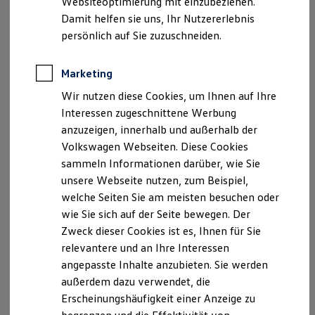
Websiteoptimierung mit einzubeziehen.
Elektrofahrzeugkonzepte
Fax: 09549-8231
Damit helfen sie uns, Ihr Nutzererlebnis
ID. EVERY1
E-Mail:
info@autohausheil.de
Reichweite
persönlich auf Sie zuzuschneiden.
Reichweite der ID. Modelle
Reichweite im Winter
Geschäftsführer: Dieter Heil, Manfred Heil
Rekuperation
Marketing
Amtsgericht: Bamberg HRA 12382
Laden
USt.-ID: DE 319 071 468
Wir nutzen diese Cookies, um Ihnen auf Ihre
Laden unterwegs
Laden Zuhause
Interessen zugeschnittene Werbung
Ladestationen finden
Hinweis gemäß § 36
anzuzeigen, innerhalb und außerhalb der
Ladezeitensimulator
Verbraucherstreitbeilegungsgesetz (VSBG)
Volkswagen Webseiten. Diese Cookies
Batterie
Wir sind zur Teilnahme an einem
Sicherheit
sammeln Informationen darüber, wie Sie
Garantie und Lebensdauer
Streitbeilegungsverfahren vor einer
unsere Webseite nutzen, zum Beispiel,
Nachhaltigkeit
Verbraucherschlichtungsstelle weder bereit noch dazu
welche Seiten Sie am meisten besuchen oder
Technologie
verpflichtet.
Kosten und Kauf
wie Sie sich auf der Seite bewegen. Der
Verbrauchskosten
Zweck dieser Cookies ist es, Ihnen für Sie
Kaufoptionen
relevantere und an Ihre Interessen
E-Auto-Förderung
Software und Konnektivität
Datenschutzerklärung
angepasste Inhalte anzubieten. Sie werden
Die ID. Software 6
außerdem dazu verwendet, die
ID. Software Versionen und Updates
Erscheinungshäufigkeit einer Anzeige zu
Digitale Extras
A. Verantwortlicher
Schnittstellen zu Ihrem ID.