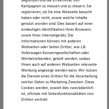
begrenzen und die Effektivität von
Hybridautos
Kampagnen zu messen und zu steuern. Sie
Wir freuen uns, dass Sie unsere Webseite der
Marke und Erlebnis
registrieren, ob Sie eine Webseite besucht
Volkswagen R und R Experience
Autohaus Heil GmbH & Co. KG, Pfarrer-Vogler-Str. 2,
R-Modelle
haben oder nicht, sowie welche Inhalte
97514 Oberaurach,
info@autohausheil.de
besuchen.
R Experience
genutzt worden sind. Dies basiert auf einer
Im Folgenden informieren wir Sie über die
Driving Experience
eindeutigen Identifikation Ihres Browsers
Volkswagen entdecken
Verarbeitung Ihrer personenbezogenen Daten durch
Werkbesichtigung
sowie Ihres Internetgeräts. Die
uns im Zusammenhang mit Ihrem Besuch unserer
Factory visit
Informationen können mit anderen
Webseite.
Lifestyle Shop
Webseiten oder Seiten Dritter, wie z.B.
T-Roc Kollektion
Golf Kollektion
B. Verarbeitung Ihrer personenbezogenen Daten
Volkswagen Konzerngesellschaften oder
ID. Kollektion
Werbetreibenden, geteilt werden, sodass
Volkswagen Kollektion
Unsere Webseite bietet Ihnen verschiedene
Ihnen auch auf anderen Webseiten relevante
R-Kollektion
GTI Kollektion
Angebote, die wir Ihnen in Bezug auf dabei durch uns
Werbung angezeigt werden kann. Wir nutzen
Fußball Drop
verarbeitete personenbezogene Daten im Folgenden
die Dienste eines Dritten für die Verarbeitung
we drive football
näher erläutern möchten. Bei der Datenverarbeitung
solcher Daten zu Marketing Zwecken. Diese
#wedriveproud
Besitzer und Service
im Zusammenhang mit unserer Webseite unterstützt
Cookies werden, soweit dies zweckdienlich
myVolkswagen
uns die Volkswagen Deutschland GmbH und Co. KG als
ist, oftmals mit Seitenfunktionalitäten von
Software Updates
Auftragsverarbeiter. Die Volkswagen Deutschland
Dritten verlinkt.
Service und Ersatzteile
Inspektion und HU/AU
GmbH & Co. KG setzt ihrerseits als
Reparaturen und Checks