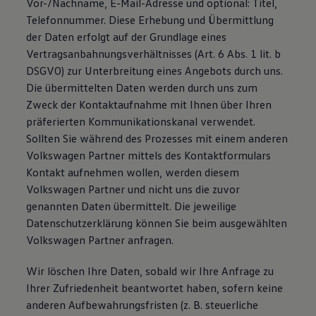
Vor-/Nachname, E-Mail-Adresse und optional: Titel,
Magazin
Telefonnummer. Diese Erhebung und Übermittlung
Lifestyle
der Daten erfolgt auf der Grundlage eines
Transport
Familie
Vertragsanbahnungsverhältnisses (Art. 6 Abs. 1 lit. b
Elektromobilität
DSGVO) zur Unterbreitung eines Angebots durch uns.
Volkswagen R
Die übermittelten Daten werden durch uns zum
Pannen- und Unfallhilfe
Volkswagen Kundenbetreuung
Zweck der Kontaktaufnahme mit Ihnen über Ihren
präferierten Kommunikationskanal verwendet.
Sollten Sie während des Prozesses mit einem anderen
Volkswagen Partner mittels des Kontaktformulars
Kontakt aufnehmen wollen, werden diesem
Volkswagen Partner und nicht uns die zuvor
genannten Daten übermittelt. Die jeweilige
Datenschutzerklärung können Sie beim ausgewählten
Volkswagen Partner anfragen.
Wir löschen Ihre Daten, sobald wir Ihre Anfrage zu
Ihrer Zufriedenheit beantwortet haben, sofern keine
anderen Aufbewahrungsfristen (z. B. steuerliche