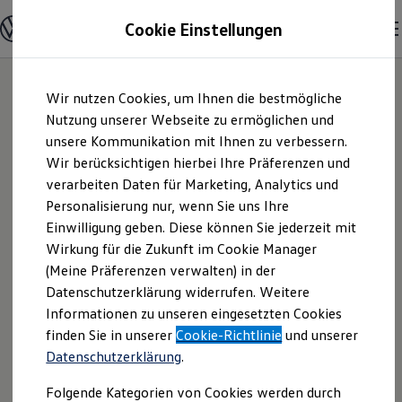
Modelle und Konfigurator
Cookie Einstellungen
Konfigurator
Modelle vergleichen
Konfiguration laden
Zum
Zum
Autosuche
Wir nutzen Cookies, um Ihnen die bestmögliche
Hauptinhalt
Footer
Elektroautos
springen
springen
Nutzung unserer Webseite zu ermöglichen und
ENERGY Sondermodelle
Nutzfahrzeuge
unsere Kommunikation mit Ihnen zu verbessern.
Autohaus Heil
SUV und CUV
Wir berücksichtigen hierbei Ihre Präferenzen und
Familienautos
verarbeiten Daten für Marketing, Analytics und
Kombis
GmbH & Co. KG |
Kompaktwagen
Personalisierung nur, wenn Sie uns Ihre
Sportwagen
Einwilligung geben. Diese können Sie jederzeit mit
Impressum &
Schnell verfügbare Fahrzeuge
Angebote und Produkte
Wirkung für die Zukunft im Cookie Manager
Aktuelle Angebote
(Meine Präferenzen verwalten) in der
Rechtliches
E-Auto-Förderung
Datenschutzerklärung widerrufen. Weitere
Volkswagen Marktplatz
Informationen zu unseren eingesetzten Cookies
Die ENERGY Sondermodelle
Junge Gebrauchtwagen und Gebrauchtwagen
Hier finden Sie Informationen über uns
finden Sie in unserer
Cookie-Richtlinie
und unserer
Volkswagen Zertifizierte Gebrauchtwagen
Datenschutzerklärung
.
(Autohaus Heil GmbH & Co. KG) als
Elektromobilität bei Gebrauchtwagen
Zubehör- und Serviceangebote
verantwortlichen Anbieter von Inhalten
Folgende Kategorien von Cookies werden durch
Saisonangebote