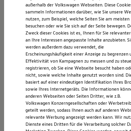
Elektrofahrzeugkonzepte
außerhalb der Volkswagen Webseiten. Diese Cookie
ID. EVERY1
sammeln Informationen darüber, wie Sie unsere We
Reichweite
nutzen, zum Beispiel, welche Seiten Sie am meisten
Reichweite der ID. Modelle
Probefahrt vereinbaren
Reichweite im Winter
besuchen oder wie Sie sich auf der Seite bewegen. D
Rekuperation
Zweck dieser Cookies ist es, Ihnen für Sie relevante
Laden
an Ihre Interessen angepasste Inhalte anzubieten. S
Laden unterwegs
Laden Zuhause
werden außerdem dazu verwendet, die
Ladestationen finden
Erscheinungshäufigkeit einer Anzeige zu begrenzen 
Fahrzeugangebot anfordern
Ladezeitensimulator
Effektivität von Kampagnen zu messen und zu steue
Batterie
Sicherheit
registrieren, ob Sie eine Webseite besucht haben od
Garantie und Lebensdauer
nicht, sowie welche Inhalte genutzt worden sind. Di
Nachhaltigkeit
basiert auf einer eindeutigen Identifikation Ihres B
Technologie
Servicetermin buchen
Kosten und Kauf
sowie Ihres Internetgeräts. Die Informationen kön
Verbrauchskosten
anderen Webseiten oder Seiten Dritter, wie z.B.
Kaufoptionen
Volkswagen Konzerngesellschaften oder Werbetrei
E-Auto-Förderung
Software und Konnektivität
geteilt werden, sodass Ihnen auch auf anderen Web
Die ID. Software 6
relevante Werbung angezeigt werden kann. Wir nut
Serviceanfrage stellen
ID. Software Versionen und Updates
Dienste eines Dritten für die Verarbeitung solcher D
Digitale Extras
Schnittstellen zu Ihrem ID.