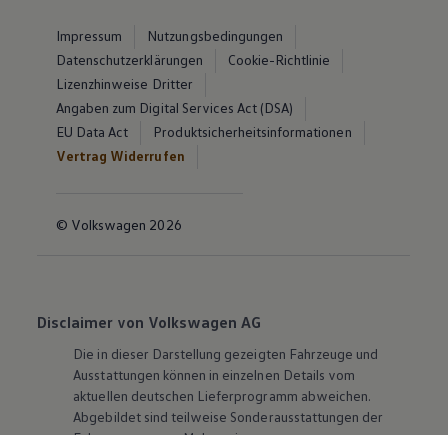
Impressum
Nutzungsbedingungen
Datenschutzerklärungen
Cookie-Richtlinie
Lizenzhinweise Dritter
Angaben zum Digital Services Act (DSA)
EU Data Act
Produktsicherheitsinformationen
Vertrag Widerrufen
© Volkswagen 2026
Disclaimer von Volkswagen AG
Die in dieser Darstellung gezeigten Fahrzeuge und
Ausstattungen können in einzelnen Details vom
aktuellen deutschen Lieferprogramm abweichen.
Abgebildet sind teilweise Sonderausstattungen der
Fahrzeuge gegen Mehrpreis.