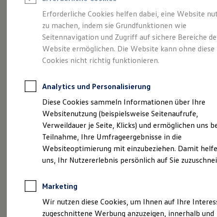
Reifenpakete
Leasing
Erforderliche Cookies helfen dabei, eine Website nu
Leasing-Angebote
zu machen, indem sie Grundfunktionen wie
Ihr Begleiter für Alltag
Gebrauchtwagen Leasing
Seitennavigation und Zugriff auf sichere Bereiche de
Junge Gebrauchtwagen-Leasing
Elektroauto Leasing
Website ermöglichen. Die Website kann ohne diese
und Freizeit.
Der T-
Kleinwagen-Leasing
Cookies nicht richtig funktionieren.
Leasing ohne Anzahlung
Cross.
Finanzierung
Autokredit mit Schlussrate
Analytics und Personalisierung
Versicherungen und Garantien
Kfz-Versicherung
Diese Cookies sammeln Informationen über Ihre
Restschuldversicherungen
Websitenutzung (beispielsweise Seitenaufrufe,
Garantien
Verweildauer je Seite, Klicks) und ermöglichen uns b
Wartungsverträge
Geschäftskunden
Teilnahme, Ihre Umfrageergebnisse in die
Professional Class bei Volkswagen
Websiteoptimierung mit einzubeziehen. Damit helfe
Großkunden
uns, Ihr Nutzererlebnis persönlich auf Sie zuzuschne
Behörden
Direktkunden
Sonderfahrzeuge
Marketing
Anpfiff zum Gewinn
(
Impressum & Rechtliches
)
Elektromobilität
Wir nutzen diese Cookies, um Ihnen auf Ihre Intere
Elektroautos
zugeschnittene Werbung anzuzeigen, innerhalb und
ID. Tutorials