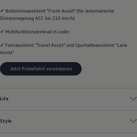
Magazin
✓
Notbremsassistent "Front Assist" (für automatische
Lifestyle
Transport
Distanzregelung ACC bis 210 km/h)
Familie
Elektromobilität
✓
Multifunktionslenkrad in Leder
Volkswagen R
Pannen- und Unfallhilfe
Volkswagen Kundenbetreuung
✓
Fahrassistent "Travel Assist" und Spurhalteassistent "Lane
Assist"
Jetzt Probefahrt vereinbaren
Life
Style