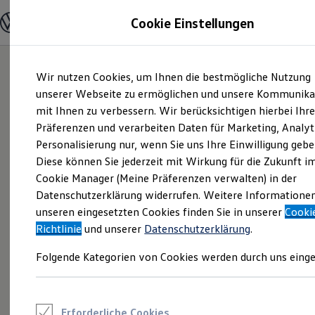
Modelle und Konfigurator
Cookie Einstellungen
Konfigurator
Modelle vergleichen
Konfiguration laden
Zum
Zum
Autosuche
Wir nutzen Cookies, um Ihnen die bestmögliche Nutzung
Hauptinhalt
Footer
Elektroautos
springen
springen
unserer Webseite zu ermöglichen und unsere Kommunika
ENERGY Sondermodelle
Nutzfahrzeuge
mit Ihnen zu verbessern. Wir berücksichtigen hierbei Ihr
SUV und CUV
Präferenzen und verarbeiten Daten für Marketing, Analyt
Familienautos
Personalisierung nur, wenn Sie uns Ihre Einwilligung gebe
Kombis
Kompaktwagen
Diese können Sie jederzeit mit Wirkung für die Zukunft i
Sportwagen
Cookie Manager (Meine Präferenzen verwalten) in der
Schnell verfügbare Fahrzeuge
Angebote und Produkte
Datenschutzerklärung widerrufen. Weitere Informatione
Aktuelle Angebote
unseren eingesetzten Cookies finden Sie in unserer
Cooki
E-Auto-Förderung
Richtlinie
und unserer
Datenschutzerklärung
.
Volkswagen Marktplatz
Die ENERGY Sondermodelle
Folgende Kategorien von Cookies werden durch uns einge
Junge Gebrauchtwagen und Gebrauchtwagen
Volkswagen Zertifizierte Gebrauchtwagen
Elektromobilität bei Gebrauchtwagen
Zubehör- und Serviceangebote
Saisonangebote
Erforderliche Cookies