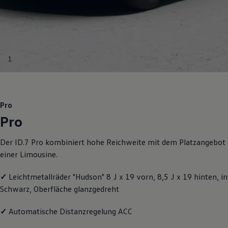
Motorenöl und Flüssigkeiten
Räder und Reifen
Pannen- und Unfallhilfe
Economy Service
Volkswagen Teile
Zubehör
1
Modellspezifisches Zubehör
Schutz und Pflege
Transport
Entertainment und Elektronik
Individualisieren
Pro
Wallbox und Ladekabel
Pro
Digitale Extras
Dienste für Ihr Modell finden
Volkswagen Apps, Login und Shop
Der ID.7 Pro kombiniert hohe Reichweite mit dem Platzangebot
Handy und Fahrzeug verbinden
einer Limousine.
Updates für Software, Karten und Radio
Über Ihr Auto
Vorgängermodelle
✓
Leichtmetallräder "Hudson" 8 J x 19 vorn, 8,5 J x 19 hinten, in
Kundeninformationen
Schwarz, Oberfläche glanzgedreht
Volkswagen Kundenbetreuung
Warn- und Kontrollleuchten
Assistenzsysteme
✓
Automatische Distanzregelung ACC
Digitale Betriebsanleitung
Live Beratung