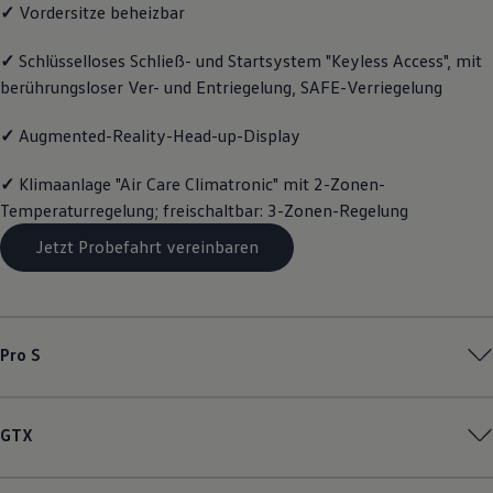
✓
Vordersitze beheizbar
Magazin
Lifestyle
Transport
✓
Schlüsselloses Schließ- und Startsystem "Keyless Access", mit
Familie
berührungsloser Ver- und Entriegelung, SAFE-Verriegelung
Elektromobilität
Volkswagen R
✓
Augmented-Reality-Head-up-Display
Pannen- und Unfallhilfe
Volkswagen Kundenbetreuung
✓
Klimaanlage "Air Care Climatronic" mit 2-Zonen-
Temperaturregelung; freischaltbar: 3-Zonen-Regelung
Jetzt Probefahrt vereinbaren
Pro S
GTX