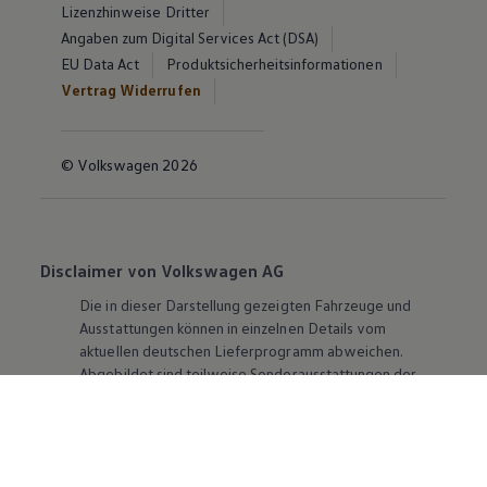
Lizenzhinweise Dritter
Angaben zum Digital Services Act (DSA)
EU Data Act
Produktsicherheitsinformationen
Vertrag Widerrufen
© Volkswagen 2026
Disclaimer von Volkswagen AG
Die in dieser Darstellung gezeigten Fahrzeuge und
Ausstattungen können in einzelnen Details vom
aktuellen deutschen Lieferprogramm abweichen.
Abgebildet sind teilweise Sonderausstattungen der
Fahrzeuge gegen Mehrpreis.
Bitte beachten Sie auch unseren Konfigurator für eine
Übersicht der aktuell verfügbaren Modelle und
Ausstattungen.