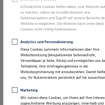
Reifenpakete
Leasing
Erforderliche Cookies helfen dabei, eine Website nu
Leasing-Angebote
zu machen, indem sie Grundfunktionen wie
Größer. Entspannter.
Gebrauchtwagen Leasing
Seitennavigation und Zugriff auf sichere Bereiche de
Junge Gebrauchtwagen-Leasing
Elektroauto Leasing
Website ermöglichen. Die Website kann ohne diese
Reichweiter.
Der ID.7.
Kleinwagen-Leasing
Cookies nicht richtig funktionieren.
Leasing ohne Anzahlung
Finanzierung
Autokredit mit Schlussrate
Analytics und Personalisierung
Versicherungen und Garantien
Kfz-Versicherung
Diese Cookies sammeln Informationen über Ihre
Restschuldversicherungen
Websitenutzung (beispielsweise Seitenaufrufe,
Garantien
Verweildauer je Seite, Klicks) und ermöglichen uns b
Wartungsverträge
Geschäftskunden
Teilnahme, Ihre Umfrageergebnisse in die
Professional Class bei Volkswagen
Websiteoptimierung mit einzubeziehen. Damit helfe
Großkunden
uns, Ihr Nutzererlebnis persönlich auf Sie zuzuschne
Behörden
(
Impressum & Rechtliches
)
Direktkunden
Sonderfahrzeuge
Marketing
Anpfiff zum Gewinn
Elektromobilität
Wir nutzen diese Cookies, um Ihnen auf Ihre Intere
Elektroautos
zugeschnittene Werbung anzuzeigen, innerhalb und
ID. Tutorials