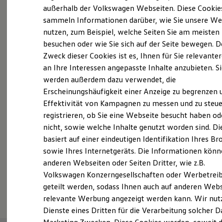
Elektrofahrzeugkonzepte
außerhalb der Volkswagen Webseiten. Diese Cookie
Probefahrt vereinbaren
ID. EVERY1
sammeln Informationen darüber, wie Sie unsere We
Reichweite
nutzen, zum Beispiel, welche Seiten Sie am meisten
Reichweite der ID. Modelle
Reichweite im Winter
besuchen oder wie Sie sich auf der Seite bewegen. D
Rekuperation
Zweck dieser Cookies ist es, Ihnen für Sie relevante
Laden
an Ihre Interessen angepasste Inhalte anzubieten. S
Fahrzeugangebot anfordern
Laden unterwegs
Laden Zuhause
werden außerdem dazu verwendet, die
Ladestationen finden
Erscheinungshäufigkeit einer Anzeige zu begrenzen 
Ladezeitensimulator
Effektivität von Kampagnen zu messen und zu steue
Batterie
Sicherheit
registrieren, ob Sie eine Webseite besucht haben od
Garantie und Lebensdauer
Servicetermin buchen
nicht, sowie welche Inhalte genutzt worden sind. Di
Nachhaltigkeit
basiert auf einer eindeutigen Identifikation Ihres B
Technologie
Kosten und Kauf
sowie Ihres Internetgeräts. Die Informationen kön
Verbrauchskosten
anderen Webseiten oder Seiten Dritter, wie z.B.
Kaufoptionen
Volkswagen Konzerngesellschaften oder Werbetrei
E-Auto-Förderung
Serviceanfrage stellen
Software und Konnektivität
geteilt werden, sodass Ihnen auch auf anderen Web
Die ID. Software 6
relevante Werbung angezeigt werden kann. Wir nut
ID. Software Versionen und Updates
Dienste eines Dritten für die Verarbeitung solcher D
Digitale Extras
Schnittstellen zu Ihrem ID.