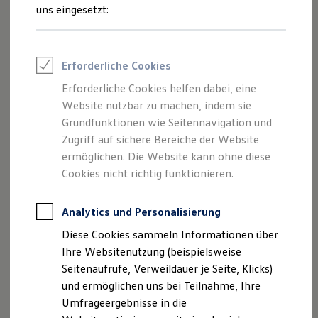
und Angeboten, die auf dieser Website
Reifenpakete
uns eingesetzt:
Leasing
speziell aufgeführt sind.
Leasing-Angebote
Gebrauchtwagen Leasing
Junge Gebrauchtwagen-Leasing
Erforderliche Cookies
Elektroauto Leasing
Kleinwagen-Leasing
Erforderliche Cookies helfen dabei, eine
Impressum
Leasing ohne Anzahlung
Website nutzbar zu machen, indem sie
Finanzierung
Autokredit mit Schlussrate
Grundfunktionen wie Seitennavigation und
Datenschutzerklärung
Versicherungen und Garantien
Zugriff auf sichere Bereiche der Website
Kfz-Versicherung
Nutzung von Terminbuchung Online
ermöglichen. Die Website kann ohne diese
Restschuldversicherungen
Garantien
Cookies nicht richtig funktionieren.
Wartungsverträge
Geschäftskunden
Impressum
Professional Class bei Volkswagen
Analytics und Personalisierung
Großkunden
Diese Cookies sammeln Informationen über
Behörden
Autohaus Schmidt GmbH & Co. KG
Direktkunden
Ihre Websitenutzung (beispielsweise
Sonderfahrzeuge
Hubertusstraße 56-58
Seitenaufrufe, Verweildauer je Seite, Klicks)
Anpfiff zum Gewinn
45657 Recklinghausen
und ermöglichen uns bei Teilnahme, Ihre
Elektromobilität
Elektroautos
Umfrageergebnisse in die
ID. Tutorials
Telefon: 02361/90429-0