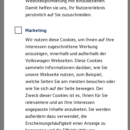
Websiteoptimierung mit einzubeziehen.
Elektrofahrzeugkonzepte
Fax: +49 2361 90429-99
Damit helfen sie uns, Ihr Nutzererlebnis
ID. EVERY1
E-Mail:
info.rev@autowelt-schmidt.de
Reichweite
persönlich auf Sie zuzuschneiden.
Reichweite der ID. Modelle
Reichweite im Winter
Geschäftsführung:
Rekuperation
Marketing
Max Elsässer
Laden
Eric Schmidt
Wir nutzen diese Cookies, um Ihnen auf Ihre
Laden unterwegs
Laden Zuhause
Interessen zugeschnittene Werbung
Ladestationen finden
Persönliche haftende Gesellschafterin: Autohaus
anzuzeigen, innerhalb und außerhalb der
Ladezeitensimulator
Schmidt Verwaltungs GmbH
Volkswagen Webseiten. Diese Cookies
Batterie
Hubertusstr. 56-58, 45657 Recklinghausen
Sicherheit
sammeln Informationen darüber, wie Sie
Garantie und Lebensdauer
HRB 5996, AG Recklinghausen
unsere Webseite nutzen, zum Beispiel,
Nachhaltigkeit
welche Seiten Sie am meisten besuchen oder
Technologie
USt.-ID: DE 814607950
Kosten und Kauf
wie Sie sich auf der Seite bewegen. Der
Verbrauchskosten
Handelsregister: HRA 4448 AG Recklinghausen
Zweck dieser Cookies ist es, Ihnen für Sie
Kaufoptionen
Versicherungsvermittlerregister: D-1V9U-9B146-67
relevantere und an Ihre Interessen
E-Auto-Förderung
Software und Konnektivität
angepasste Inhalte anzubieten. Sie werden
Hinweis gemäß § 36
Die ID. Software 6
außerdem dazu verwendet, die
ID. Software Versionen und Updates
Verbraucherstreitbeilegungsgesetz (VSBG)
Erscheinungshäufigkeit einer Anzeige zu
Digitale Extras
Wir sind zur Teilnahme an einem
Schnittstellen zu Ihrem ID.