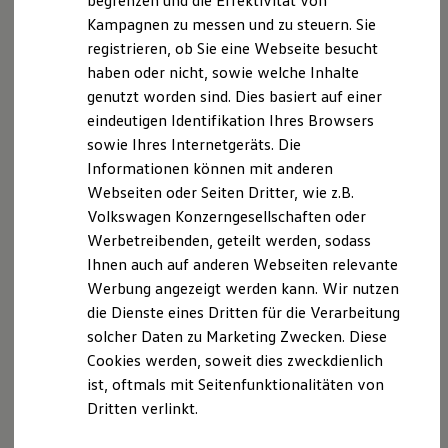
begrenzen und die Effektivität von
Streitbeilegungsverfahren vor einer
Hybridautos
Kampagnen zu messen und zu steuern. Sie
Marke und Erlebnis
Verbraucherschlichtungsstelle weder bereit noch dazu
registrieren, ob Sie eine Webseite besucht
Volkswagen R und R Experience
verpflichtet.
R-Modelle
haben oder nicht, sowie welche Inhalte
R Experience
genutzt worden sind. Dies basiert auf einer
Driving Experience
eindeutigen Identifikation Ihres Browsers
Volkswagen entdecken
Datenschutzerklärung
Werkbesichtigung
sowie Ihres Internetgeräts. Die
Factory visit
Informationen können mit anderen
Lifestyle Shop
A. Verantwortlicher
Webseiten oder Seiten Dritter, wie z.B.
T-Roc Kollektion
Golf Kollektion
Volkswagen Konzerngesellschaften oder
ID. Kollektion
Wir freuen uns, dass Sie unsere Webseite der
Werbetreibenden, geteilt werden, sodass
Volkswagen Kollektion
Autohaus Schmidt GmbH & Co. KG, Hubertusstraße
Ihnen auch auf anderen Webseiten relevante
R-Kollektion
GTI Kollektion
56-58, 45657 Recklinghausen,
Werbung angezeigt werden kann. Wir nutzen
Fußball Drop
info.rev@autowelt-schmidt.de
, besuchen. Im
die Dienste eines Dritten für die Verarbeitung
we drive football
Folgenden informieren wir Sie über die Verarbeitung
solcher Daten zu Marketing Zwecken. Diese
#wedriveproud
Besitzer und Service
Ihrer personenbezogenen Daten durch uns im
Cookies werden, soweit dies zweckdienlich
myVolkswagen
Zusammenhang mit Ihrem Besuch unserer Webseite.
ist, oftmals mit Seitenfunktionalitäten von
Software Updates
Dritten verlinkt.
Service und Ersatzteile
B. Verarbeitung Ihrer personenbezogenen Daten
Inspektion und HU/AU
Reparaturen und Checks