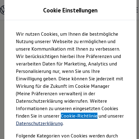
Modelle und Konfigurator
Cookie Einstellungen
Konfigurator
Modelle vergleichen
Konfiguration laden
Zum
Zum
Autosuche
Wir nutzen Cookies, um Ihnen die bestmögliche
Hauptinhalt
Footer
Elektroautos
springen
springen
Nutzung unserer Webseite zu ermöglichen und
ENERGY Sondermodelle
Nutzfahrzeuge
unsere Kommunikation mit Ihnen zu verbessern.
Autohaus Schmidt
SUV und CUV
Wir berücksichtigen hierbei Ihre Präferenzen und
Familienautos
verarbeiten Daten für Marketing, Analytics und
Kombis
GmbH & Co. KG |
Kompaktwagen
Personalisierung nur, wenn Sie uns Ihre
Sportwagen
Einwilligung geben. Diese können Sie jederzeit mit
Impressum &
Schnell verfügbare Fahrzeuge
Angebote und Produkte
Wirkung für die Zukunft im Cookie Manager
Aktuelle Angebote
(Meine Präferenzen verwalten) in der
Rechtliches
E-Auto-Förderung
Datenschutzerklärung widerrufen. Weitere
Volkswagen Marktplatz
Informationen zu unseren eingesetzten Cookies
Die ENERGY Sondermodelle
Junge Gebrauchtwagen und Gebrauchtwagen
Hier finden Sie Informationen über uns
finden Sie in unserer
Cookie-Richtlinie
und unserer
Volkswagen Zertifizierte Gebrauchtwagen
Datenschutzerklärung
.
(Autohaus Schmidt GmbH & Co. KG) als
Elektromobilität bei Gebrauchtwagen
Zubehör- und Serviceangebote
verantwortlichen Anbieter von Inhalten
Folgende Kategorien von Cookies werden durch
Saisonangebote