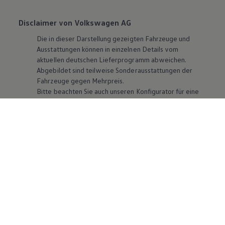
Disclaimer von Volkswagen AG
Die in dieser Darstellung gezeigten Fahrzeuge und
Ausstattungen können in einzelnen Details vom
aktuellen deutschen Lieferprogramm abweichen.
Abgebildet sind teilweise Sonderausstattungen der
Fahrzeuge gegen Mehrpreis.
Bitte beachten Sie auch unseren Konfigurator für eine
Übersicht der aktuell verfügbaren Modelle und
Ausstattungen.
Die angegebenen Verbrauchs- und Emissionswerte
beziehen sich nicht auf ein einzelnes Fahrzeug und sind
nicht Bestandteil des Angebots, sondern dienen allein
Vergleichszwecken zwischen den verschiedenen
Fahrzeugtypen. Zusatzausstattungen und
Zubehör
(Anbauteile, Reifenformat usw.) können relevante
Fahrzeugparameter, wie
z. B.
Gewicht, Rollwiderstand
und Aerodynamik verändern und neben Witterungs-
und Verkehrsbedingungen sowie dem individuellen
Fahrverhalten den Kraftstoffverbrauch, den