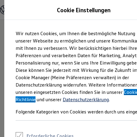
Modelle und Konfigurator
Cookie Einstellungen
Konfigurator
Modelle vergleichen
Konfiguration laden
Zum
Zum
Autosuche
Wir nutzen Cookies, um Ihnen die bestmögliche Nutzung
Hauptinhalt
Footer
Elektroautos
springen
springen
unserer Webseite zu ermöglichen und unsere Kommunika
ENERGY Sondermodelle
Nutzfahrzeuge
mit Ihnen zu verbessern. Wir berücksichtigen hierbei Ihr
SUV und CUV
Präferenzen und verarbeiten Daten für Marketing, Analyt
Familienautos
Personalisierung nur, wenn Sie uns Ihre Einwilligung gebe
Kombis
Kompaktwagen
Diese können Sie jederzeit mit Wirkung für die Zukunft i
Sportwagen
Cookie Manager (Meine Präferenzen verwalten) in der
Schnell verfügbare Fahrzeuge
Angebote und Produkte
Datenschutzerklärung widerrufen. Weitere Informatione
Aktuelle Angebote
unseren eingesetzten Cookies finden Sie in unserer
Cooki
E-Auto-Förderung
Richtlinie
und unserer
Datenschutzerklärung
.
Volkswagen Marktplatz
Die ENERGY Sondermodelle
Folgende Kategorien von Cookies werden durch uns einge
Junge Gebrauchtwagen und Gebrauchtwagen
Volkswagen Zertifizierte Gebrauchtwagen
Elektromobilität bei Gebrauchtwagen
Zubehör- und Serviceangebote
Saisonangebote
Erforderliche Cookies