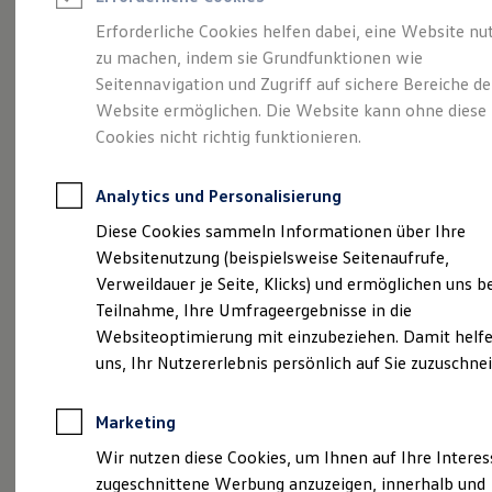
Reifenpakete
Leasing
Erforderliche Cookies helfen dabei, eine Website nu
Leasing-Angebote
zu machen, indem sie Grundfunktionen wie
Ganz schön groß.
Der
Gebrauchtwagen Leasing
Seitennavigation und Zugriff auf sichere Bereiche de
Junge Gebrauchtwagen-Leasing
Elektroauto Leasing
Website ermöglichen. Die Website kann ohne diese
Polo.
Kleinwagen-Leasing
Cookies nicht richtig funktionieren.
Leasing ohne Anzahlung
Finanzierung
Autokredit mit Schlussrate
Analytics und Personalisierung
Versicherungen und Garantien
Kfz-Versicherung
Diese Cookies sammeln Informationen über Ihre
Restschuldversicherungen
Websitenutzung (beispielsweise Seitenaufrufe,
Garantien
Verweildauer je Seite, Klicks) und ermöglichen uns b
Wartungsverträge
Geschäftskunden
Teilnahme, Ihre Umfrageergebnisse in die
Professional Class bei Volkswagen
Websiteoptimierung mit einzubeziehen. Damit helfe
Großkunden
(
Impressum & Rechtliches
)
uns, Ihr Nutzererlebnis persönlich auf Sie zuzuschne
Behörden
Direktkunden
Sonderfahrzeuge
Marketing
Anpfiff zum Gewinn
Elektromobilität
Wir nutzen diese Cookies, um Ihnen auf Ihre Intere
Elektroautos
zugeschnittene Werbung anzuzeigen, innerhalb und
ID. Tutorials