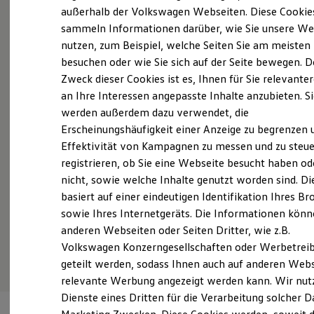
Probefahrt vereinbaren
Der neue ID. Polo
außerhalb der Volkswagen Webseiten. Diese Cookie
Der neue ID.3 Neo
sammeln Informationen darüber, wie Sie unsere We
Der ID.4
nutzen, zum Beispiel, welche Seiten Sie am meisten
Der ID.4 GTX
Der ID.5 GTX
besuchen oder wie Sie sich auf der Seite bewegen. D
Der ID.7
Zweck dieser Cookies ist es, Ihnen für Sie relevante
Fahrzeugangebot anfordern
Der ID.7 GTX
an Ihre Interessen angepasste Inhalte anzubieten. S
Der ID.7 Tourer
Der ID.7 GTX Tourer
werden außerdem dazu verwendet, die
Der ID. Buzz
Erscheinungshäufigkeit einer Anzeige zu begrenzen 
Der neue ID. Cross
Effektivität von Kampagnen zu messen und zu steue
Elektrofahrzeugkonzepte
Servicetermin buchen
ID. EVERY1
registrieren, ob Sie eine Webseite besucht haben od
Reichweite
nicht, sowie welche Inhalte genutzt worden sind. Di
Reichweite der ID. Modelle
basiert auf einer eindeutigen Identifikation Ihres B
Reichweite im Winter
Rekuperation
sowie Ihres Internetgeräts. Die Informationen kön
Laden
anderen Webseiten oder Seiten Dritter, wie z.B.
Serviceanfrage stellen
Laden unterwegs
Volkswagen Konzerngesellschaften oder Werbetrei
Laden Zuhause
Ladestationen finden
geteilt werden, sodass Ihnen auch auf anderen Web
Ladezeitensimulator
relevante Werbung angezeigt werden kann. Wir nut
Batterie
Dienste eines Dritten für die Verarbeitung solcher D
Sicherheit
Garantie und Lebensdauer