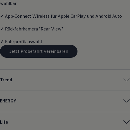
wählbar
Volkswagen Apps, Login und Shop
Handy und Fahrzeug verbinden
Updates für Software, Karten und Radio
✓
App‑Connect
Wireless für Apple
CarPlay
und
Android
Auto
Über Ihr Auto
Vorgängermodelle
✓
Rückfahrkamera "Rear View"
Kundeninformationen
Volkswagen Kundenbetreuung
✓
Fahrprofilauswahl
Warn- und Kontrollleuchten
Assistenzsysteme
Jetzt Probefahrt vereinbaren
Digitale Betriebsanleitung
Live Beratung
Magazin
Lifestyle
Transport
Familie
Trend
Elektromobilität
Volkswagen R
Pannen- und Unfallhilfe
Volkswagen Kundenbetreuung
ENERGY
Life