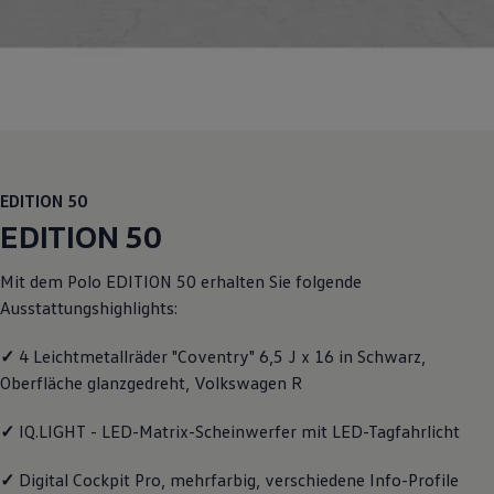
R-Kollektion
GTI Kollektion
Fußball Drop
we drive football
#wedriveproud
Besitzer und Service
myVolkswagen
Software Updates
Service und Ersatzteile
Inspektion und HU/AU
EDITION 50
Reparaturen und Checks
EDITION 50
Motorenöl und Flüssigkeiten
Räder und Reifen
Pannen- und Unfallhilfe
Mit dem
Polo
EDITION 50 erhalten Sie folgende
Economy Service
Ausstattungshighlights:
Volkswagen Teile
Zubehör
Modellspezifisches Zubehör
✓
4 Leichtmetallräder "Coventry" 6,5 J x 16 in Schwarz,
Schutz und Pflege
Oberfläche glanzgedreht,
Volkswagen
R
Transport
Entertainment und Elektronik
✓
IQ.LIGHT - LED-Matrix-Scheinwerfer mit LED-Tagfahrlicht
Individualisieren
Wallbox und Ladekabel
Digitale Extras
✓
Digital Cockpit Pro, mehrfarbig, verschiedene Info-Profile
Dienste für Ihr Modell finden