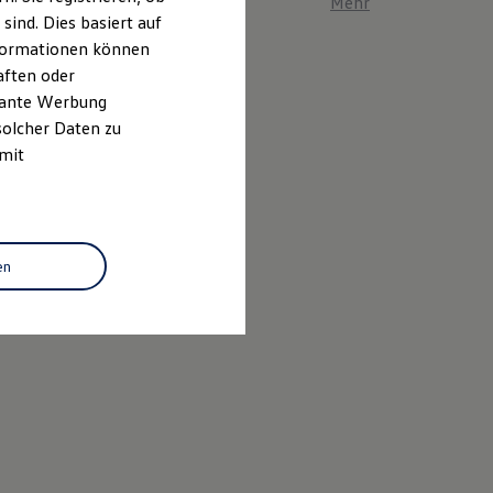
Mehr zum ID. Polo er
ind. Dies basiert auf
Informationen können
aften oder
evante Werbung
solcher Daten zu
 mit
en