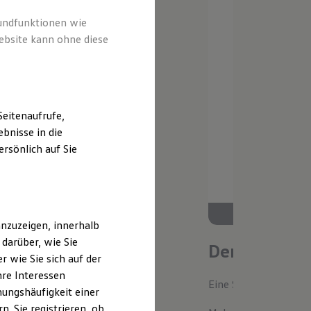
rundfunktionen wie
ebsite kann ohne diese
eitenaufrufe,
bnisse in die
rsönlich auf Sie
nzuzeigen, innerhalb
darüber, wie Sie
Der neue ID.
 wie Sie sich auf der
hre Interessen
Eine Spur Extra. Der n
ungshäufigkeit einer
. Sie registrieren, ob