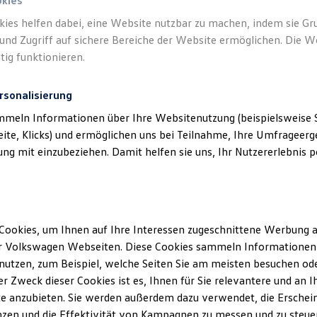
okies
kies helfen dabei, eine Website nutzbar zu machen, indem sie G
und Zugriff auf sichere Bereiche der Website ermöglichen. Die W
tig funktionieren.
rsonalisierung
mmeln Informationen über Ihre Websitenutzung (beispielsweise S
eite, Klicks) und ermöglichen uns bei Teilnahme, Ihre Umfrageerge
g mit einzubeziehen. Damit helfen sie uns, Ihr Nutzererlebnis pe
Cookies, um Ihnen auf Ihre Interessen zugeschnittene Werbung a
r Volkswagen Webseiten. Diese Cookies sammeln Informationen 
utzen, zum Beispiel, welche Seiten Sie am meisten besuchen oder
r Zweck dieser Cookies ist es, Ihnen für Sie relevantere und an I
ler Möglichkeiten. Entdecken Sie den Polo.
e anzubieten. Sie werden außerdem dazu verwendet, die Erschein
zen und die Effektivität von Kampagnen zu messen und zu steuern