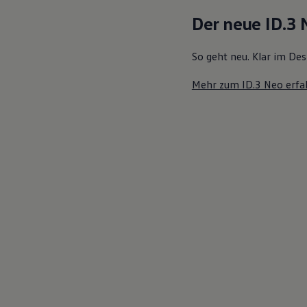
Motorenöl und Flüssigkeiten
Der neue ID.3
Räder und Reifen
Pannen- und Unfallhilfe
Economy Service
So geht neu. Klar im Des
Volkswagen Teile
Zubehör
Mehr zum ID.3 Neo erfa
Modellspezifisches Zubehör
Schutz und Pflege
Transport
Entertainment und Elektronik
Individualisieren
Wallbox und Ladekabel
Digitale Extras
Dienste für Ihr Modell finden
Volkswagen Apps, Login und Shop
Handy und Fahrzeug verbinden
Updates für Software, Karten und Radio
Über Ihr Auto
Vorgängermodelle
Kundeninformationen
Volkswagen Kundenbetreuung
Warn- und Kontrollleuchten
Assistenzsysteme
Digitale Betriebsanleitung
Live Beratung