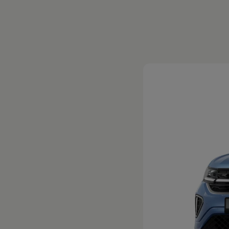
Magazin
Lifestyle
Transport
Familie
Elektromobilität
Volkswagen R
Pannen- und Unfallhilfe
Volkswagen Kundenbetreuung