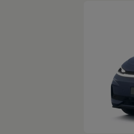
Hybridautos
Marke und Erlebnis
Volkswagen R und R Experience
R-Modelle
R Experience
Driving Experience
Volkswagen entdecken
Werkbesichtigung
Factory visit
Lifestyle Shop
T-Roc Kollektion
Golf Kollektion
ID. Kollektion
Volkswagen Kollektion
R-Kollektion
GTI Kollektion
Fußball Drop
we drive football
#wedriveproud
Besitzer und Service
myVolkswagen
Software Updates
Service und Ersatzteile
Inspektion und HU/AU
Reparaturen und Checks