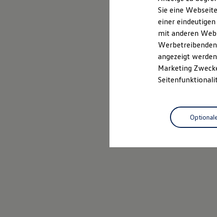
Mehr zum Polo erfahren
Elektrofahrzeugkonzepte
Sie eine Webseite
ID. EVERY1
einer eindeutigen
Reichweite
Reichweite der ID. Modelle
mit anderen Webse
Reichweite im Winter
Werbetreibenden,
Rekuperation
angezeigt werden 
Laden
Laden unterwegs
Marketing Zwecken
Laden Zuhause
Seitenfunktionali
Ladestationen finden
Ladezeitensimulator
Batterie
Sicherheit
Optional
Garantie und Lebensdauer
Nachhaltigkeit
Technologie
Kosten und Kauf
Verbrauchskosten
Kaufoptionen
E-Auto-Förderung
Software und Konnektivität
Die ID. Software 6
ID. Software Versionen und Updates
Digitale Extras
Schnittstellen zu Ihrem ID.