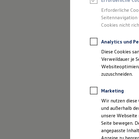
Erforderliche Co
Reifenpakete
Leasing
Erforderliche Coo
Leasing-Angebote
Seitennavigation 
Gebrauchtwagen Leasing
Cookies nicht rich
Junge Gebrauchtwagen-Leasing
Elektroauto Leasing
Kleinwagen-Leasing
Analytics und Pe
Leasing ohne Anzahlung
Finanzierung
Diese Cookies sa
Autokredit mit Schlussrate
Versicherungen und Garantien
Verweildauer je S
Kfz-Versicherung
Websiteoptimierun
Restschuldversicherungen
zuzuschneiden.
Garantien
Wartungsverträge
Geschäftskunden
Marketing
Professional Class bei Volkswagen
Großkunden
Wir nutzen diese 
Behörden
und außerhalb de
Direktkunden
Der Polo
Sonderfahrzeuge
unsere Webseite n
Anpfiff zum Gewinn
Seite bewegen. De
Elektromobilität
Kompakt, wendig und vol
angepasste Inhalt
Elektroautos
ID. Tutorials
Anzeige zu begren