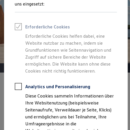
Reifenpakete
uns eingesetzt:
Leasing
Leasing-Angebote
Gebrauchtwagen Leasing
Junge Gebrauchtwagen-Leasing
Erforderliche Cookies
Elektroauto Leasing
Kleinwagen-Leasing
Erforderliche Cookies helfen dabei, eine
Leasing ohne Anzahlung
Website nutzbar zu machen, indem sie
Finanzierung
Autokredit mit Schlussrate
Grundfunktionen wie Seitennavigation und
Versicherungen und Garantien
Zugriff auf sichere Bereiche der Website
Kfz-Versicherung
ermöglichen. Die Website kann ohne diese
Restschuldversicherungen
Garantien
Cookies nicht richtig funktionieren.
Wartungsverträge
Geschäftskunden
Angebot gültig bis 30.09.2026
Professional Class bei Volkswagen
Analytics und Personalisierung
Großkunden
Der neue ID. Polo
Diese Cookies sammeln Informationen über
Behörden
Direktkunden
Ihre Websitenutzung (beispielsweise
Ab 245,00 €
mtl. finanzieren für Privatkunden | 4.000,00
Sonderfahrzeuge
Seitenaufrufe, Verweildauer je Seite, Klicks)
Anpfiff zum Gewinn
€ Sonderzahlung | 48 Monate Laufzeit | Jährliche
und ermöglichen uns bei Teilnahme, Ihre
Elektromobilität
Fahrleistung: 10.000 km
Elektroautos
Umfrageergebnisse in die
ID. Tutorials