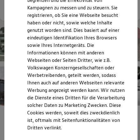
begrenzen und die Effektivität von
Hybridautos
Details ansehen
Kampagnen zu messen und zu steuern. Sie
Marke und Erlebnis
registrieren, ob Sie eine Webseite besucht
Volkswagen R und R Experience
R-Modelle
haben oder nicht, sowie welche Inhalte
R Experience
genutzt worden sind. Dies basiert auf einer
Driving Experience
eindeutigen Identifikation Ihres Browsers
Volkswagen entdecken
Werkbesichtigung
sowie Ihres Internetgeräts. Die
Factory visit
Informationen können mit anderen
Lifestyle Shop
Webseiten oder Seiten Dritter, wie z.B.
T-Roc Kollektion
Golf Kollektion
Volkswagen Konzerngesellschaften oder
ID. Kollektion
Werbetreibenden, geteilt werden, sodass
Volkswagen Kollektion
Ihnen auch auf anderen Webseiten relevante
R-Kollektion
GTI Kollektion
Werbung angezeigt werden kann. Wir nutzen
Fußball Drop
die Dienste eines Dritten für die Verarbeitung
we drive football
solcher Daten zu Marketing Zwecken. Diese
#wedriveproud
Besitzer und Service
Cookies werden, soweit dies zweckdienlich
Historie Autohaus West
Zweigbetrieb der
myVolkswagen
ist, oftmals mit Seitenfunktionalitäten von
Software Updates
Jepsen Automobilhandelsgesellschaft
Dritten verlinkt.
Service und Ersatzteile
mbH
Inspektion und HU/AU
Reparaturen und Checks