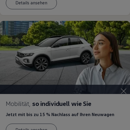
Details ansehen
Magazin
Lifestyle
Transport
Familie
Elektromobilität
Volkswagen R
Pannen- und Unfallhilfe
Volkswagen Kundenbetreuung
Mobilität,
so individuell wie Sie
Jetzt mit bis zu 15 % Nachlass
auf Ihren Neuwagen
Details ansehen