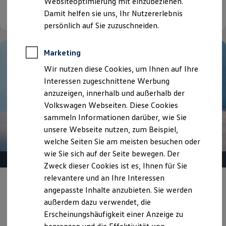
Websiteoptimierung mit einzubeziehen.
Elektrofahrzeugkonzepte
Details ansehen
Damit helfen sie uns, Ihr Nutzererlebnis
ID. EVERY1
Reichweite
persönlich auf Sie zuzuschneiden.
Reichweite der ID. Modelle
Reichweite im Winter
Rekuperation
Marketing
Laden
Wir nutzen diese Cookies, um Ihnen auf Ihre
Laden unterwegs
Laden Zuhause
Interessen zugeschnittene Werbung
Ladestationen finden
anzuzeigen, innerhalb und außerhalb der
Ladezeitensimulator
Volkswagen Webseiten. Diese Cookies
Batterie
Sicherheit
sammeln Informationen darüber, wie Sie
Garantie und Lebensdauer
unsere Webseite nutzen, zum Beispiel,
Nachhaltigkeit
welche Seiten Sie am meisten besuchen oder
Technologie
Kosten und Kauf
wie Sie sich auf der Seite bewegen. Der
Verbrauchskosten
Zweck dieser Cookies ist es, Ihnen für Sie
Kaufoptionen
relevantere und an Ihre Interessen
E-Auto-Förderung
Gepflegt, geprüft und für gut befunden.
Software und Konnektivität
angepasste Inhalte anzubieten. Sie werden
Volkswagen Zertifizierte
Die ID. Software 6
außerdem dazu verwendet, die
ID. Software Versionen und Updates
Gebrauchtwagen.
Erscheinungshäufigkeit einer Anzeige zu
Digitale Extras
Schnittstellen zu Ihrem ID.