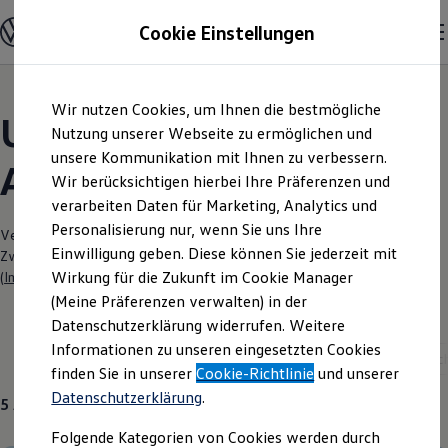
Modelle und Konfigurator
Cookie Einstellungen
Konfigurator
Modelle vergleichen
Konfiguration laden
Zum
Zum
Autosuche
Wir nutzen Cookies, um Ihnen die bestmögliche
Hauptinhalt
Footer
Elektroautos
Unsere aktuellen
springen
springen
Nutzung unserer Webseite zu ermöglichen und
ENERGY Sondermodelle
Nutzfahrzeuge
unsere Kommunikation mit Ihnen zu verbessern.
Angebote und mehr
SUV und CUV
Wir berücksichtigen hierbei Ihre Präferenzen und
Familienautos
verarbeiten Daten für Marketing, Analytics und
Kombis
Kompaktwagen
Personalisierung nur, wenn Sie uns Ihre
Verantwortlich für die Inhalte auf dieser Seite ist die Autohaus West
Sportwagen
Einwilligung geben. Diese können Sie jederzeit mit
Zweigbetrieb der Jepsen Auto- mobilhandelsgesellschaft mbH
Schnell verfügbare Fahrzeuge
Angebote und Produkte
Wirkung für die Zukunft im Cookie Manager
(
Impressum & Rechtliches
)
Aktuelle Angebote
(Meine Präferenzen verwalten) in der
E-Auto-Förderung
Datenschutzerklärung widerrufen. Weitere
Volkswagen Marktplatz
Informationen zu unseren eingesetzten Cookies
Die ENERGY Sondermodelle
Aktuelle Modelle
Neuwagen
ID. Polo
Gebrau
Junge Gebrauchtwagen und Gebrauchtwagen
finden Sie in unserer
Cookie-Richtlinie
und unserer
Volkswagen Zertifizierte Gebrauchtwagen
Datenschutzerklärung
.
Elektromobilität bei Gebrauchtwagen
5
Angebote
Zubehör- und Serviceangebote
Folgende Kategorien von Cookies werden durch
Saisonangebote