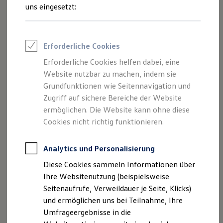
Reifenpakete
uns eingesetzt:
Hier finden Sie Informationen über uns
Leasing
Leasing-Angebote
(Autohaus West, Zweigbetrieb der
Gebrauchtwagen Leasing
Jepsen Betriebs GmbH & Co. KG) als
Junge Gebrauchtwagen-Leasing
Erforderliche Cookies
verantwortlichen Anbieter von Inhalten
Elektroauto Leasing
Kleinwagen-Leasing
Erforderliche Cookies helfen dabei, eine
und Angeboten, die auf dieser Website
Leasing ohne Anzahlung
Website nutzbar zu machen, indem sie
speziell aufgeführt sind.
Finanzierung
Autokredit mit Schlussrate
Grundfunktionen wie Seitennavigation und
Versicherungen und Garantien
Zugriff auf sichere Bereiche der Website
Kfz-Versicherung
ermöglichen. Die Website kann ohne diese
Restschuldversicherungen
Garantien
Cookies nicht richtig funktionieren.
Impressum
Wartungsverträge
Geschäftskunden
Datenschutzerklärung
Professional Class bei Volkswagen
Analytics und Personalisierung
Großkunden
Diese Cookies sammeln Informationen über
Behörden
Nutzung von Terminbuchung Online
Direktkunden
Ihre Websitenutzung (beispielsweise
Sonderfahrzeuge
Seitenaufrufe, Verweildauer je Seite, Klicks)
Anpfiff zum Gewinn
und ermöglichen uns bei Teilnahme, Ihre
Elektromobilität
Impressum
Elektroautos
Umfrageergebnisse in die
ID. Tutorials