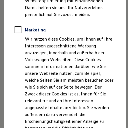
Websiteoptimierung mit einzubeziehen.
Elektrofahrzeugkonzepte
Angaben gemäß § 5 TMG
Damit helfen sie uns, Ihr Nutzererlebnis
ID. EVERY1
Reichweite
persönlich auf Sie zuzuschneiden.
Reichweite der ID. Modelle
Jepsen Betriebs GmbH & Co. KG
Reichweite im Winter
Johann-Hösl-Straße 13
Rekuperation
Marketing
93053 Regensburg
Laden
Wir nutzen diese Cookies, um Ihnen auf Ihre
Laden unterwegs
Laden Zuhause
Interessen zugeschnittene Werbung
Geschäftsführung: Jepsen Verwaltungs GmbH
Ladestationen finden
anzuzeigen, innerhalb und außerhalb der
Vertreten durch: Johannes Marx
Ladezeitensimulator
Volkswagen Webseiten. Diese Cookies
Batterie
Sicherheit
Kontakt
sammeln Informationen darüber, wie Sie
Garantie und Lebensdauer
Telefon: 0941 / 307 22-0
unsere Webseite nutzen, zum Beispiel,
Nachhaltigkeit
Fax: 0941 / 307 22-66
welche Seiten Sie am meisten besuchen oder
Technologie
Kosten und Kauf
E-Mail:
info@autohaus-west.de
wie Sie sich auf der Seite bewegen. Der
Verbrauchskosten
Zweck dieser Cookies ist es, Ihnen für Sie
Kaufoptionen
Handelsregister
relevantere und an Ihre Interessen
E-Auto-Förderung
Eintragung im Handelsregister.
Software und Konnektivität
angepasste Inhalte anzubieten. Sie werden
Die ID. Software 6
Handelsregister: Regensburg HRA 10919
außerdem dazu verwendet, die
ID. Software Versionen und Updates
Versicherungsvermittlerregister: D-MBFW-R 5F
Erscheinungshäufigkeit einer Anzeige zu
Digitale Extras
UQ70
Schnittstellen zu Ihrem ID.