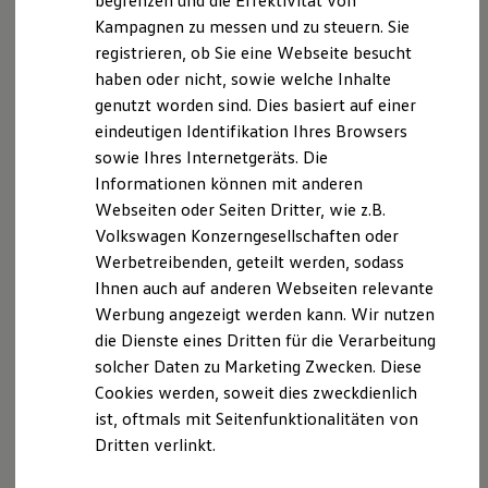
begrenzen und die Effektivität von
Hybridautos
Kampagnen zu messen und zu steuern. Sie
Marke und Erlebnis
Umsatzsteuer
registrieren, ob Sie eine Webseite besucht
Volkswagen R und R Experience
Umsatzsteuer-Identifikationsnummer
R-Modelle
haben oder nicht, sowie welche Inhalte
gemäß §27 a Umsatzsteuergesetz:
R Experience
genutzt worden sind. Dies basiert auf einer
Driving Experience
DE 364610857
eindeutigen Identifikation Ihres Browsers
Volkswagen entdecken
Werkbesichtigung
sowie Ihres Internetgeräts. Die
Versicherungsvermittler
Factory visit
Informationen können mit anderen
Lifestyle Shop
Kundeninformation nach §11 der Verordnung über die
Webseiten oder Seiten Dritter, wie z.B.
T-Roc Kollektion
Versicherungsvermittlung und -beratung:
Golf Kollektion
Volkswagen Konzerngesellschaften oder
Die Zweigbetriebe der Jepsen Betriebs GmbH & Co.
ID. Kollektion
Werbetreibenden, geteilt werden, sodass
Volkswagen Kollektion
KG sind als Versicherungsvermittler gemäß § 34 d
Ihnen auch auf anderen Webseiten relevante
R-Kollektion
Absatz 3 der
GTI Kollektion
Werbung angezeigt werden kann. Wir nutzen
Gewerbeordnung (GewO) (produktakzessorischer
Fußball Drop
die Dienste eines Dritten für die Verarbeitung
we drive football
Versicherungsvermittler)
solcher Daten zu Marketing Zwecken. Diese
#wedriveproud
über die Volkswagen Versicherungsdienst GmbH für
Besitzer und Service
Cookies werden, soweit dies zweckdienlich
die Allianz
myVolkswagen
ist, oftmals mit Seitenfunktionalitäten von
Software Updates
Versicherungs-AG tätig.
Dritten verlinkt.
Service und Ersatzteile
IHK München und Oberbayern – Vermittlernummer
Inspektion und HU/AU
D-MBFW-R5FUQ-70
Reparaturen und Checks