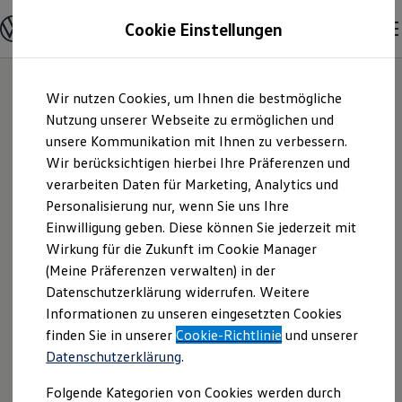
Modelle und Konfigurator
Cookie Einstellungen
Konfigurator
Modelle vergleichen
Konfiguration laden
Zum
Zum
Autosuche
Wir nutzen Cookies, um Ihnen die bestmögliche
Hauptinhalt
Footer
Elektroautos
springen
springen
Nutzung unserer Webseite zu ermöglichen und
ENERGY Sondermodelle
Nutzfahrzeuge
unsere Kommunikation mit Ihnen zu verbessern.
Autohaus West,
SUV und CUV
Wir berücksichtigen hierbei Ihre Präferenzen und
Familienautos
verarbeiten Daten für Marketing, Analytics und
Kombis
Zweigbetrieb der
Kompaktwagen
Personalisierung nur, wenn Sie uns Ihre
Sportwagen
Einwilligung geben. Diese können Sie jederzeit mit
Jepsen Betriebs
Schnell verfügbare Fahrzeuge
Angebote und Produkte
Wirkung für die Zukunft im Cookie Manager
Aktuelle Angebote
(Meine Präferenzen verwalten) in der
GmbH & Co. KG |
E-Auto-Förderung
Datenschutzerklärung widerrufen. Weitere
Volkswagen Marktplatz
Informationen zu unseren eingesetzten Cookies
Die ENERGY Sondermodelle
Impressum &
Junge Gebrauchtwagen und Gebrauchtwagen
finden Sie in unserer
Cookie-Richtlinie
und unserer
Volkswagen Zertifizierte Gebrauchtwagen
Datenschutzerklärung
.
Rechtliches
Elektromobilität bei Gebrauchtwagen
Zubehör- und Serviceangebote
Folgende Kategorien von Cookies werden durch
Saisonangebote