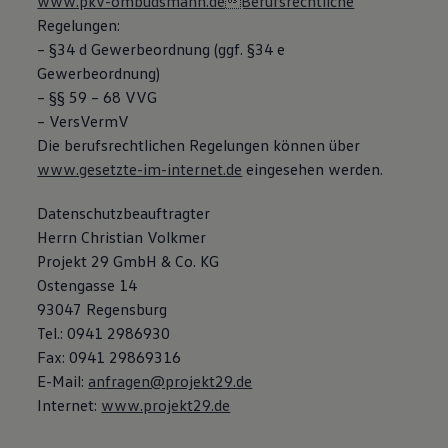
www.pkv-ombudsmann.deBerufsrechtliche
Magazin
Regelungen:
Lifestyle
– §34 d Gewerbeordnung (ggf. §34 e
Transport
Familie
Gewerbeordnung)
Elektromobilität
– §§ 59 – 68 VVG
Volkswagen R
– VersVermV
Pannen- und Unfallhilfe
Volkswagen Kundenbetreuung
Die berufsrechtlichen Regelungen können über
www.gesetzte-im-internet.de
eingesehen werden.
Datenschutzbeauftragter
Herrn Christian Volkmer
Projekt 29 GmbH & Co. KG
Ostengasse 14
93047 Regensburg
Tel.: 0941 2986930
Fax: 0941 29869316
E-Mail:
anfragen@projekt29.de
Internet:
www.projekt29.de