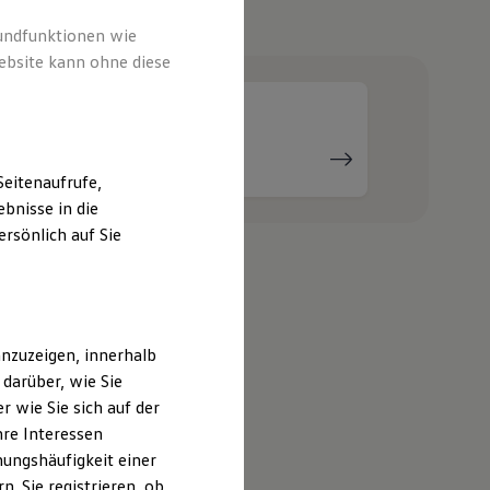
e
rundfunktionen wie
ebsite kann ohne diese
Serviceanfrage
stellen
eitenaufrufe,
bnisse in die
rsönlich auf Sie
 St. Wendel
nzuzeigen, innerhalb
darüber, wie Sie
 wie Sie sich auf der
hre Interessen
ungshäufigkeit einer
. Sie registrieren, ob