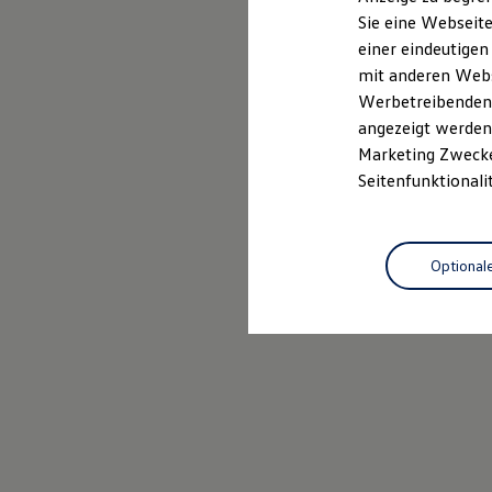
Elektrofahrzeugkonzepte
Sie eine Webseite
ID. EVERY1
einer eindeutigen
Reichweite
Reichweite der ID. Modelle
mit anderen Webse
Reichweite im Winter
Werbetreibenden,
Rekuperation
angezeigt werden 
Laden
Laden unterwegs
Marketing Zwecken
Laden Zuhause
Seitenfunktionali
Ladestationen finden
Ladezeitensimulator
Batterie
Sicherheit
Optional
Garantie und Lebensdauer
Nachhaltigkeit
Technologie
Kosten und Kauf
Verbrauchskosten
Kaufoptionen
E-Auto-Förderung
Software und Konnektivität
Die ID. Software 6
ID. Software Versionen und Updates
Digitale Extras
Schnittstellen zu Ihrem ID.