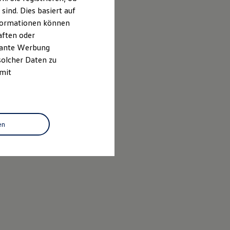
ind. Dies basiert auf
Informationen können
aften oder
evante Werbung
solcher Daten zu
 mit
en