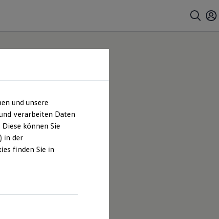
hen und unsere
 und verarbeiten Daten
. Diese können Sie
 in der
es finden Sie in