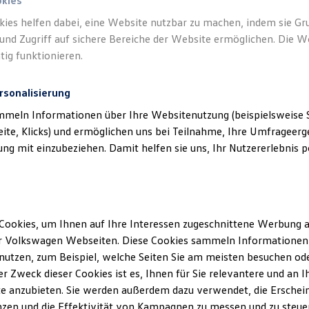
okies
Ihre
nächsten Schritt
kies helfen dabei, eine Website nutzbar zu machen, indem sie G
und Zugriff auf sichere Bereiche der Website ermöglichen. Die W
tig funktionieren.
rsonalisierung
rzeugangebot
Servicetermin buchen
rdern
mmeln Informationen über Ihre Websitenutzung (beispielsweise S
eite, Klicks) und ermöglichen uns bei Teilnahme, Ihre Umfrageerge
g mit einzubeziehen. Damit helfen sie uns, Ihr Nutzererlebnis pe
echpartner
bei Autohaus Zyrull
Cookies, um Ihnen auf Ihre Interessen zugeschnittene Werbung a
r Volkswagen Webseiten. Diese Cookies sammeln Informationen 
E-Mail schreiben
+49 6851 994000
utzen, zum Beispiel, welche Seiten Sie am meisten besuchen oder
r Zweck dieser Cookies ist es, Ihnen für Sie relevantere und an I
e anzubieten. Sie werden außerdem dazu verwendet, die Erschein
zen und die Effektivität von Kampagnen zu messen und zu steuern