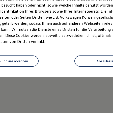
 besucht haben oder nicht, sowie welche Inhalte genutzt worden s
 Identifikation Ihres Browsers sowie Ihres Internetgeräts. Die 
iten oder Seiten Dritter, wie z.B. Volkswagen Konzerngesellsch
 geteilt werden, sodass Ihnen auch auf anderen Webseiten rel
kann. Wir nutzen die Dienste eines Dritten für die Verarbeitung 
. Diese Cookies werden, soweit dies zweckdienlich ist, oftmals
Armin Bommer
täten von Dritten verlinkt.
Verkäufer
0685199400 12
e Cookies ablehnen
Alle zulass
E-Mail schreiben