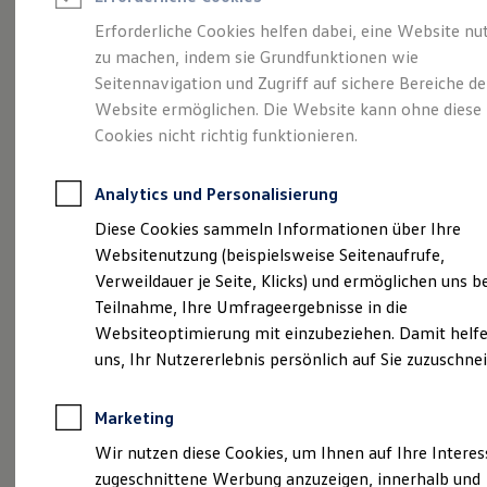
Reifenpakete
Leasing
Erforderliche Cookies helfen dabei, eine Website nu
Leasing-Angebote
zu machen, indem sie Grundfunktionen wie
Voll im Leben.
Gebrauchtwagen Leasing
Seitennavigation und Zugriff auf sichere Bereiche de
Junge Gebrauchtwagen-Leasing
Elektroauto Leasing
Website ermöglichen. Die Website kann ohne diese
Vollelektrisch.
Der
Kleinwagen-Leasing
Cookies nicht richtig funktionieren.
Leasing ohne Anzahlung
ID.3
Finanzierung
Autokredit mit Schlussrate
Analytics und Personalisierung
Versicherungen und Garantien
Kfz-Versicherung
Diese Cookies sammeln Informationen über Ihre
Restschuldversicherungen
Websitenutzung (beispielsweise Seitenaufrufe,
Garantien
Verweildauer je Seite, Klicks) und ermöglichen uns b
Wartungsverträge
Geschäftskunden
Teilnahme, Ihre Umfrageergebnisse in die
Professional Class bei Volkswagen
Websiteoptimierung mit einzubeziehen. Damit helfe
Großkunden
uns, Ihr Nutzererlebnis persönlich auf Sie zuzuschne
Behörden
Direktkunden
Sonderfahrzeuge
(
Impressum & Rechtliches
)
Marketing
Anpfiff zum Gewinn
Elektromobilität
Wir nutzen diese Cookies, um Ihnen auf Ihre Intere
Elektroautos
zugeschnittene Werbung anzuzeigen, innerhalb und
ID. Tutorials