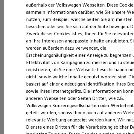
Elektrofahrzeugkonzepte
außerhalb der Volkswagen Webseiten. Diese Cookie
ID. EVERY1
sammeln Informationen darüber, wie Sie unsere We
Reichweite
Probefahrt vereinbaren
nutzen, zum Beispiel, welche Seiten Sie am meisten
Reichweite der ID. Modelle
Reichweite im Winter
besuchen oder wie Sie sich auf der Seite bewegen. D
Rekuperation
Zweck dieser Cookies ist es, Ihnen für Sie relevante
Laden
an Ihre Interessen angepasste Inhalte anzubieten. S
Laden unterwegs
Laden Zuhause
werden außerdem dazu verwendet, die
Fahrzeugangebot anfordern
Ladestationen finden
Erscheinungshäufigkeit einer Anzeige zu begrenzen 
Ladezeitensimulator
Effektivität von Kampagnen zu messen und zu steue
Batterie
Sicherheit
registrieren, ob Sie eine Webseite besucht haben od
Garantie und Lebensdauer
nicht, sowie welche Inhalte genutzt worden sind. Di
Nachhaltigkeit
Servicetermin buchen
basiert auf einer eindeutigen Identifikation Ihres B
Technologie
Kosten und Kauf
sowie Ihres Internetgeräts. Die Informationen kön
Verbrauchskosten
anderen Webseiten oder Seiten Dritter, wie z.B.
Kaufoptionen
Volkswagen Konzerngesellschaften oder Werbetrei
E-Auto-Förderung
Software und Konnektivität
geteilt werden, sodass Ihnen auch auf anderen Web
Serviceanfrage stellen
Die ID. Software 6
relevante Werbung angezeigt werden kann. Wir nut
ID. Software Versionen und Updates
Dienste eines Dritten für die Verarbeitung solcher D
Digitale Extras
Schnittstellen zu Ihrem ID.