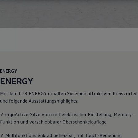
Motorenöl und Flüssigkeiten
Räder und Reifen
Pannen- und Unfallhilfe
Economy Service
Volkswagen Teile
Zubehör
Modellspezifisches Zubehör
Schutz und Pflege
Transport
Entertainment und Elektronik
Individualisieren
Wallbox und Ladekabel
ENERGY
Digitale Extras
Dienste für Ihr Modell finden
ENERGY
Volkswagen Apps, Login und Shop
Handy und Fahrzeug verbinden
Mit dem
ID.3
ENERGY
erhalten Sie einen attraktiven Preisvorteil
Updates für Software, Karten und Radio
Über Ihr Auto
und folgende Ausstattungshighlights:
Vorgängermodelle
Kundeninformationen
✓
ergoActive-Sitze vorn mit elektrischer Einstellung, Memory-
Volkswagen Kundenbetreuung
Warn- und Kontrollleuchten
Funktion und verschiebbarer Oberschenkelauflage
Assistenzsysteme
Digitale Betriebsanleitung
✓
Multifunktionslenkrad beheizbar, mit Touch-Bedienung
Live Beratung