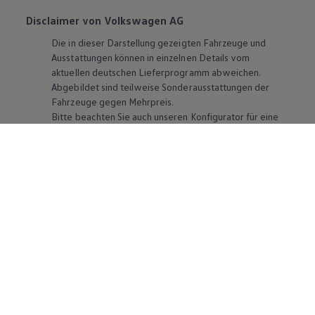
Disclaimer von Volkswagen AG
Die in dieser Darstellung gezeigten Fahrzeuge und
Ausstattungen können in einzelnen Details vom
aktuellen deutschen Lieferprogramm abweichen.
Abgebildet sind teilweise Sonderausstattungen der
Fahrzeuge gegen Mehrpreis.
Bitte beachten Sie auch unseren Konfigurator für eine
Übersicht der aktuell verfügbaren Modelle und
Ausstattungen.
Die angegebenen Verbrauchs- und Emissionswerte
beziehen sich nicht auf ein einzelnes Fahrzeug und sind
nicht Bestandteil des Angebots, sondern dienen allein
Vergleichszwecken zwischen den verschiedenen
Fahrzeugtypen. Zusatzausstattungen und
Zubehör
(Anbauteile, Reifenformat usw.) können relevante
Fahrzeugparameter, wie
z. B.
Gewicht, Rollwiderstand
und Aerodynamik verändern und neben Witterungs-
und Verkehrsbedingungen sowie dem individuellen
Fahrverhalten den Kraftstoffverbrauch, den