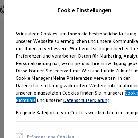
Modelle und Konfigurator
Cookie Einstellungen
Konfigurator
Modelle vergleichen
Konfiguration laden
Zum
Zum
Autosuche
Wir nutzen Cookies, um Ihnen die bestmögliche Nutzung
Hauptinhalt
Footer
Elektroautos
springen
springen
unserer Webseite zu ermöglichen und unsere Kommunika
ENERGY Sondermodelle
Nutzfahrzeuge
mit Ihnen zu verbessern. Wir berücksichtigen hierbei Ihr
SUV und CUV
Präferenzen und verarbeiten Daten für Marketing, Analyt
Familienautos
Personalisierung nur, wenn Sie uns Ihre Einwilligung gebe
Kombis
Kompaktwagen
Diese können Sie jederzeit mit Wirkung für die Zukunft i
Sportwagen
Cookie Manager (Meine Präferenzen verwalten) in der
Schnell verfügbare Fahrzeuge
Angebote und Produkte
Datenschutzerklärung widerrufen. Weitere Informatione
Aktuelle Angebote
unseren eingesetzten Cookies finden Sie in unserer
Cooki
E-Auto-Förderung
Richtlinie
und unserer
Datenschutzerklärung
.
Volkswagen Marktplatz
Die ENERGY Sondermodelle
Folgende Kategorien von Cookies werden durch uns einge
Junge Gebrauchtwagen und Gebrauchtwagen
Volkswagen Zertifizierte Gebrauchtwagen
Elektromobilität bei Gebrauchtwagen
Zubehör- und Serviceangebote
Saisonangebote
Erforderliche Cookies