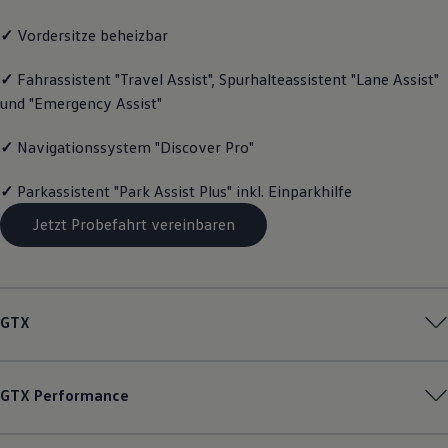
Magazin
✓
Vordersitze beheizbar
Lifestyle
Transport
Familie
✓
Fahrassistent "Travel Assist", Spurhalteassistent "Lane Assist"
Elektromobilität
und "Emergency Assist"
Volkswagen R
Pannen- und Unfallhilfe
Volkswagen Kundenbetreuung
✓
Navigationssystem "Discover Pro"
✓
Parkassistent "Park Assist Plus" inkl. Einparkhilfe
Jetzt Probefahrt vereinbaren
GTX
GTX
Performance