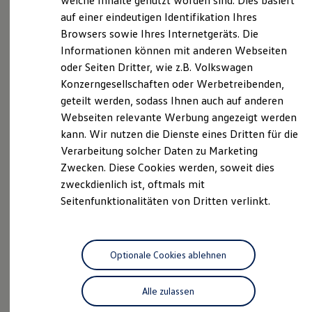
welche Inhalte genutzt worden sind. Dies basiert
Hybridautos
Schlichtungsstelle stellt keine zwingende
auf einer eindeutigen Identifikation Ihres
Marke und Erlebnis
Voraussetzung für das Anrufen zuständiger
Browsers sowie Ihres Internetgeräts. Die
Volkswagen R und R Experience
ordentlicher Gerichte dar.
R-Modelle
Informationen können mit anderen Webseiten
R Experience
oder Seiten Dritter, wie z.B. Volkswagen
Driving Experience
Urheberrecht
Konzerngesellschaften oder Werbetreibenden,
Volkswagen entdecken
Die Inhalte der Internetseite
www.bhg-mobile.com
Werkbesichtigung
geteilt werden, sodass Ihnen auch auf anderen
einschließlich der Bilder und Gestaltung unterliegen
Factory visit
Webseiten relevante Werbung angezeigt werden
Lifestyle Shop
dem Urheberrecht und sonstigen Gesetze zum
kann. Wir nutzen die Dienste eines Dritten für die
T-Roc Kollektion
Schutze des geistigen Eigentums, soweit nicht
Golf Kollektion
Verarbeitung solcher Daten zu Marketing
abweichend angegeben. Eine Verwendung von
ID. Kollektion
Zwecken. Diese Cookies werden, soweit dies
Volkswagen Kollektion
Fotografien, Gestaltungen oder Seiteninhalten ohne
zweckdienlich ist, oftmals mit
R-Kollektion
Lizenzierung durch den Urheber ist nicht gestattet.
GTI Kollektion
Seitenfunktionalitäten von Dritten verlinkt.
Fußball Drop
Versicherungsvermittler
we drive football
#wedriveproud
Erlaubnisbefreiung nach § 34d Abs. 7 GewO
Besitzer und Service
(produktakzessorisch), Aufsichtsbehörde: Industrie
Optionale Cookies ablehnen
myVolkswagen
und Handelskammer Nordschwarzwald, Dr.-
Software Updates
Service und Ersatzteile
Brandenburg-Straße 6, 75173 Pforzheim,
Alle zulassen
Inspektion und HU/AU
www.ihk.de/nordschwarzwaldVersicherungsvermit
Reparaturen und Checks