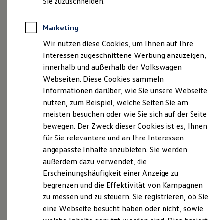
Sie zuzuschneiden.
Elektrofahrzeugkonzepte
Geschäftsführer
ID. EVERY1
Alexander Kramer, Thomas Linderich, Mark
Reichweite
Marketing
Reichweite der ID. Modelle
Geißendörfer, Stephan Kreißig
Reichweite im Winter
Wir nutzen diese Cookies, um Ihnen auf Ihre
Rekuperation
Interessen zugeschnittene Werbung anzuzeigen,
Handelsregister
Laden
innerhalb und außerhalb der Volkswagen
Laden unterwegs
Registergericht: Amtsgericht Stuttgart
Laden Zuhause
Webseiten. Diese Cookies sammeln
Registernummer: HRB 734186
Ladestationen finden
Informationen darüber, wie Sie unsere Webseite
Ladezeitensimulator
Umsatzsteuer-Identifikationsnummer DE272013132
nutzen, zum Beispiel, welche Seiten Sie am
Batterie
Sicherheit
meisten besuchen oder wie Sie sich auf der Seite
Garantie und Lebensdauer
Inhaltlich Verantwortlicher gemäß § 18 Abs. 2 MStV
bewegen. Der Zweck dieser Cookies ist es, Ihnen
Nachhaltigkeit
Alexander Kramer, Thomas Linderich, Mark
für Sie relevantere und an Ihre Interessen
Technologie
Geißendörfer, Stephan Kreißig
Kosten und Kauf
angepasste Inhalte anzubieten. Sie werden
Verbrauchskosten
(Anschrift wie oben)
außerdem dazu verwendet, die
Kaufoptionen
Erscheinungshäufigkeit einer Anzeige zu
E-Auto-Förderung
Hinweis gemäß § 36 VSBG
Software und Konnektivität
begrenzen und die Effektivität von Kampagnen
Die ID. Software 6
Wir werden nicht an alternativen
zu messen und zu steuern. Sie registrieren, ob Sie
ID. Software Versionen und Updates
Streitschlichtungsverfahren im Sinne des § 36 VSBG
eine Webseite besucht haben oder nicht, sowie
Digitale Extras
teilnehmen. Die Nutzung einer alternativen
Schnittstellen zu Ihrem ID.