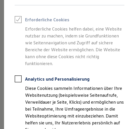
und Angeboten, die auf dieser Website
Reifenpakete
Leasing
speziell aufgeführt sind.
Leasing-Angebote
Gebrauchtwagen Leasing
Erforderliche Cookies
Junge Gebrauchtwagen-Leasing
Elektroauto Leasing
Erforderliche Cookies helfen dabei, eine Website
Kleinwagen-Leasing
nutzbar zu machen, indem sie Grundfunktionen
Impressum
Leasing ohne Anzahlung
wie Seitennavigation und Zugriff auf sichere
Finanzierung
Autokredit mit Schlussrate
Bereiche der Website ermöglichen. Die Website
Datenschutzerklärung
Versicherungen und Garantien
kann ohne diese Cookies nicht richtig
Kfz-Versicherung
funktionieren.
Restschuldversicherungen
Garantien
Impressum
Wartungsverträge
Analytics und Personalisierung
Geschäftskunden
Professional Class bei Volkswagen
Diese Cookies sammeln Informationen über Ihre
bhg Autohandelsgesellschaft mbH
Großkunden
Websitenutzung (beispielsweise Seitenaufrufe,
Ein Unternehmen der Alphartis SE
Behörden
Direktkunden
Verweildauer je Seite, Klicks) und ermöglichen uns
Geschwister-Scholl-Straße 22
Sonderfahrzeuge
bei Teilnahme, Ihre Umfrageergebnisse in die
72160 Horb am NeckarDEutschland
Anpfiff zum Gewinn
Websiteoptimierung mit einzubeziehen. Damit
www.bhg-mobile.deE-Mail
:
info@bhg-mobile.de
Elektromobilität
Elektroautos
helfen sie uns, Ihr Nutzererlebnis persönlich auf
Tel.: +49 (0) 7451 / 5205-0
ID. Tutorials