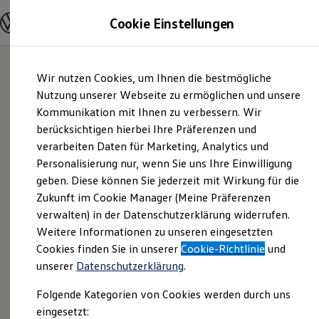
Modelle und Konfigurator
Cookie Einstellungen
Konfigurator
Modelle vergleichen
Konfiguration laden
Zum
Zum
Autosuche
Wir nutzen Cookies, um Ihnen die bestmögliche
Hauptinhalt
Footer
Elektroautos
springen
springen
Nutzung unserer Webseite zu ermöglichen und unsere
ENERGY Sondermodelle
Nutzfahrzeuge
Kommunikation mit Ihnen zu verbessern. Wir
bhg
SUV und CUV
berücksichtigen hierbei Ihre Präferenzen und
Familienautos
verarbeiten Daten für Marketing, Analytics und
Kombis
Autohandelsgesellscha
Kompaktwagen
Personalisierung nur, wenn Sie uns Ihre Einwilligung
Sportwagen
geben. Diese können Sie jederzeit mit Wirkung für die
mbH | Impressum &
Schnell verfügbare Fahrzeuge
Angebote und Produkte
Zukunft im Cookie Manager (Meine Präferenzen
Aktuelle Angebote
verwalten) in der Datenschutzerklärung widerrufen.
Rechtliches
E-Auto-Förderung
Weitere Informationen zu unseren eingesetzten
Volkswagen Marktplatz
Cookies finden Sie in unserer
Die ENERGY Sondermodelle
Cookie-Richtlinie
und
Junge Gebrauchtwagen und Gebrauchtwagen
Hier finden Sie Informationen über uns
unserer
Datenschutzerklärung
.
Volkswagen Zertifizierte Gebrauchtwagen
(bhg Autohandelsgesellschaft mbH) als
Elektromobilität bei Gebrauchtwagen
Folgende Kategorien von Cookies werden durch uns
Zubehör- und Serviceangebote
verantwortlichen Anbieter von Inhalten
eingesetzt:
Saisonangebote