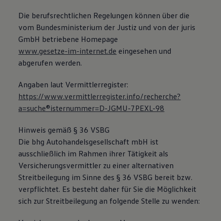
Magazin
Die berufsrechtlichen Regelungen können über die
Lifestyle
Transport
vom Bundesministerium der Justiz und von der juris
Familie
GmbH betriebene Homepage
Elektromobilität
www.gesetze-im-internet.de
eingesehen und
Volkswagen R
Pannen- und Unfallhilfe
abgerufen werden.
Volkswagen Kundenbetreuung
Angaben laut Vermittlerregister:
https://www.vermittlerregister.info/recherche?
a=suche®isternummer=D-JGMU-7PEXL-98
Hinweis gemäß § 36 VSBG
Die bhg Autohandelsgesellschaft mbH ist
ausschließlich im Rahmen ihrer Tätigkeit als
Versicherungsvermittler zu einer alternativen
Streitbeilegung im Sinne des § 36 VSBG bereit bzw.
verpflichtet. Es besteht daher für Sie die Möglichkeit
sich zur Streitbeilegung an folgende Stelle zu wenden: