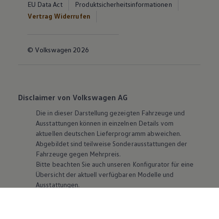
EU Data Act
Produktsicherheitsinformationen
Vertrag Widerrufen
© Volkswagen 2026
Disclaimer von Volkswagen AG
Die in dieser Darstellung gezeigten Fahrzeuge und
Ausstattungen können in einzelnen Details vom
aktuellen deutschen Lieferprogramm abweichen.
Abgebildet sind teilweise Sonderausstattungen der
Fahrzeuge gegen Mehrpreis.
Bitte beachten Sie auch unseren Konfigurator für eine
Übersicht der aktuell verfügbaren Modelle und
Ausstattungen.
Die angegebenen Verbrauchs- und Emissionswerte
beziehen sich nicht auf ein einzelnes Fahrzeug und sind