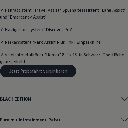
Magazin
✓
Fahrassistent "Travel Assist", Spurhalteassistent "Lane Assist"
Lifestyle
Transport
und "Emergency Assist"
Familie
Elektromobilität
✓
Navigationssystem "Discover Pro"
Volkswagen R
Pannen- und Unfallhilfe
Volkswagen Kundenbetreuung
✓
Parkassistent "Park Assist Plus" inkl. Einparkhilfe
✓
4 Leichtmetallräder "Hamar" 8 J x 19 in Schwarz, Oberfläche
glanzgedreht
Jetzt Probefahrt vereinbaren
BLACK EDITION
Pure mit Infotainment-Paket