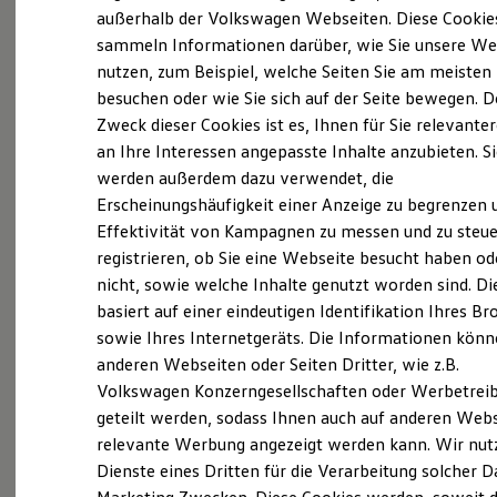
Elektrofahrzeugkonzepte
außerhalb der Volkswagen Webseiten. Diese Cookie
ID. EVERY1
sammeln Informationen darüber, wie Sie unsere We
Reichweite
Probefahrt vereinbaren
nutzen, zum Beispiel, welche Seiten Sie am meisten
Reichweite der ID. Modelle
Reichweite im Winter
besuchen oder wie Sie sich auf der Seite bewegen. D
Rekuperation
Zweck dieser Cookies ist es, Ihnen für Sie relevante
Laden
an Ihre Interessen angepasste Inhalte anzubieten. S
Laden unterwegs
Laden Zuhause
werden außerdem dazu verwendet, die
Fahrzeugangebot anfordern
Ladestationen finden
Erscheinungshäufigkeit einer Anzeige zu begrenzen 
Ladezeitensimulator
Effektivität von Kampagnen zu messen und zu steue
Batterie
Sicherheit
registrieren, ob Sie eine Webseite besucht haben od
Garantie und Lebensdauer
nicht, sowie welche Inhalte genutzt worden sind. Di
Nachhaltigkeit
Servicetermin buchen
basiert auf einer eindeutigen Identifikation Ihres B
Technologie
Kosten und Kauf
sowie Ihres Internetgeräts. Die Informationen kön
Verbrauchskosten
anderen Webseiten oder Seiten Dritter, wie z.B.
Kaufoptionen
Volkswagen Konzerngesellschaften oder Werbetrei
E-Auto-Förderung
Software und Konnektivität
geteilt werden, sodass Ihnen auch auf anderen Web
Serviceanfrage stellen
Die ID. Software 6
relevante Werbung angezeigt werden kann. Wir nut
ID. Software Versionen und Updates
Dienste eines Dritten für die Verarbeitung solcher D
Digitale Extras
Schnittstellen zu Ihrem ID.