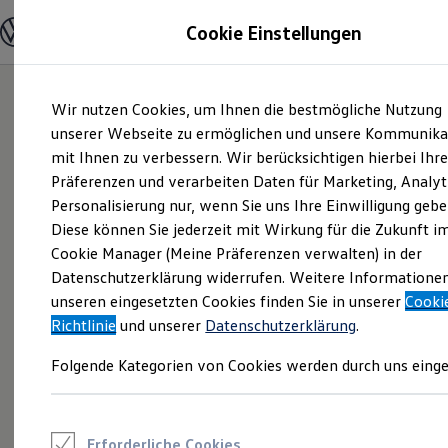
Modelle und Konfigurator
Cookie Einstellungen
Konfigurator
Modelle vergleichen
Konfiguration laden
Zum
Zum
Autosuche
Wir nutzen Cookies, um Ihnen die bestmögliche Nutzung
Hauptinhalt
Footer
Elektroautos
springen
springen
unserer Webseite zu ermöglichen und unsere Kommunika
ENERGY Sondermodelle
Nutzfahrzeuge
mit Ihnen zu verbessern. Wir berücksichtigen hierbei Ihr
SUV und CUV
Präferenzen und verarbeiten Daten für Marketing, Analyt
Familienautos
Personalisierung nur, wenn Sie uns Ihre Einwilligung gebe
Kombis
Kompaktwagen
Diese können Sie jederzeit mit Wirkung für die Zukunft i
Sportwagen
Cookie Manager (Meine Präferenzen verwalten) in der
Schnell verfügbare Fahrzeuge
Angebote und Produkte
Datenschutzerklärung widerrufen. Weitere Informatione
Aktuelle Angebote
unseren eingesetzten Cookies finden Sie in unserer
Cooki
E-Auto-Förderung
Richtlinie
und unserer
Datenschutzerklärung
.
Volkswagen Marktplatz
Die ENERGY Sondermodelle
Folgende Kategorien von Cookies werden durch uns einge
Junge Gebrauchtwagen und Gebrauchtwagen
Volkswagen Zertifizierte Gebrauchtwagen
Elektromobilität bei Gebrauchtwagen
Zubehör- und Serviceangebote
Saisonangebote
Erforderliche Cookies