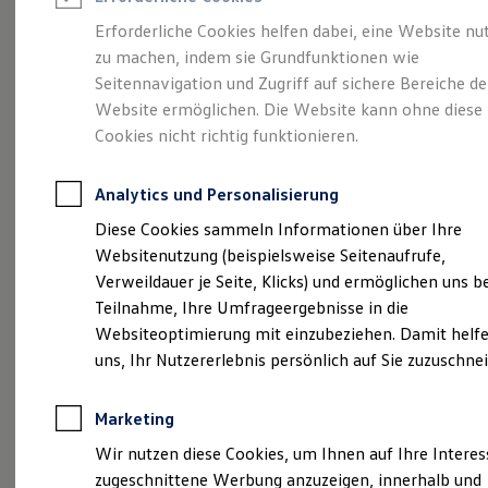
Reifenpakete
Leasing
Erforderliche Cookies helfen dabei, eine Website nu
Leasing-Angebote
zu machen, indem sie Grundfunktionen wie
Vollelektrisch.
Gebrauchtwagen Leasing
Seitennavigation und Zugriff auf sichere Bereiche de
Junge Gebrauchtwagen-Leasing
Elektroauto Leasing
Website ermöglichen. Die Website kann ohne diese
Vielseitig. Und sehr
Kleinwagen-Leasing
Cookies nicht richtig funktionieren.
Leasing ohne Anzahlung
viel Platz.
Der ID.4
Finanzierung
Autokredit mit Schlussrate
Analytics und Personalisierung
Versicherungen und Garantien
Kfz-Versicherung
Diese Cookies sammeln Informationen über Ihre
Restschuldversicherungen
Websitenutzung (beispielsweise Seitenaufrufe,
Garantien
Verweildauer je Seite, Klicks) und ermöglichen uns b
Wartungsverträge
Geschäftskunden
Teilnahme, Ihre Umfrageergebnisse in die
Professional Class bei Volkswagen
Websiteoptimierung mit einzubeziehen. Damit helfe
Großkunden
uns, Ihr Nutzererlebnis persönlich auf Sie zuzuschne
Behörden
Direktkunden
Sonderfahrzeuge
(
Impressum & Rechtliches
)
Marketing
Anpfiff zum Gewinn
Elektromobilität
Wir nutzen diese Cookies, um Ihnen auf Ihre Intere
Elektroautos
zugeschnittene Werbung anzuzeigen, innerhalb und
ID. Tutorials