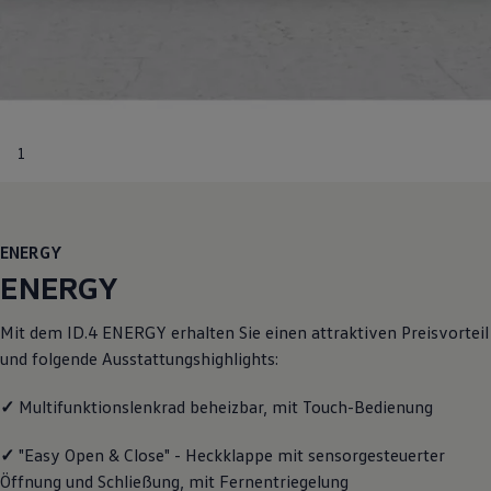
Motorenöl und Flüssigkeiten
Räder und Reifen
Pannen- und Unfallhilfe
Economy Service
Volkswagen Teile
Zubehör
Modellspezifisches Zubehör
1
Schutz und Pflege
Transport
Entertainment und Elektronik
Individualisieren
Wallbox und Ladekabel
ENERGY
Digitale Extras
Dienste für Ihr Modell finden
ENERGY
Volkswagen Apps, Login und Shop
Handy und Fahrzeug verbinden
Mit dem
ID.4
ENERGY
erhalten Sie einen attraktiven Preisvorteil
Updates für Software, Karten und Radio
Über Ihr Auto
und folgende Ausstattungshighlights:
Vorgängermodelle
Kundeninformationen
✓
Multifunktionslenkrad beheizbar, mit Touch-Bedienung
Volkswagen Kundenbetreuung
Warn- und Kontrollleuchten
Assistenzsysteme
✓
"Easy Open & Close" - Heckklappe mit sensorgesteuerter
Digitale Betriebsanleitung
Öffnung und Schließung, mit Fernentriegelung
Live Beratung