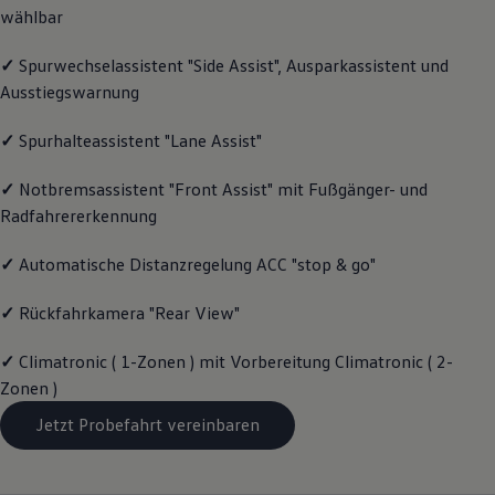
wählbar
Magazin
Lifestyle
Transport
✓
Spurwechselassistent "Side Assist", Ausparkassistent und
Familie
Ausstiegswarnung
Elektromobilität
Volkswagen R
Pannen- und Unfallhilfe
✓
Spurhalteassistent "Lane Assist"
Volkswagen Kundenbetreuung
✓
Notbremsassistent "Front Assist" mit Fußgänger- und
Radfahrererkennung
✓
Automatische Distanzregelung ACC "stop & go"
✓
Rückfahrkamera "Rear View"
✓
Climatronic ( 1-Zonen ) mit Vorbereitung Climatronic ( 2-
Zonen )
Jetzt Probefahrt vereinbaren