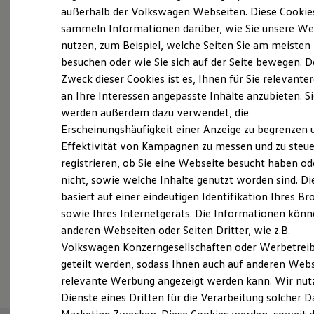
Elektrofahrzeugkonzepte
außerhalb der Volkswagen Webseiten. Diese Cookie
Probefahrt vereinbaren
ID. EVERY1
sammeln Informationen darüber, wie Sie unsere We
Reichweite
nutzen, zum Beispiel, welche Seiten Sie am meisten
Reichweite der ID. Modelle
Reichweite im Winter
besuchen oder wie Sie sich auf der Seite bewegen. D
Rekuperation
Zweck dieser Cookies ist es, Ihnen für Sie relevante
Laden
an Ihre Interessen angepasste Inhalte anzubieten. S
Fahrzeugangebot anfordern
Laden unterwegs
Laden Zuhause
werden außerdem dazu verwendet, die
Ladestationen finden
Erscheinungshäufigkeit einer Anzeige zu begrenzen 
Ladezeitensimulator
Effektivität von Kampagnen zu messen und zu steue
Batterie
Sicherheit
registrieren, ob Sie eine Webseite besucht haben od
Garantie und Lebensdauer
Servicetermin buchen
nicht, sowie welche Inhalte genutzt worden sind. Di
Nachhaltigkeit
basiert auf einer eindeutigen Identifikation Ihres B
Technologie
Kosten und Kauf
sowie Ihres Internetgeräts. Die Informationen kön
Verbrauchskosten
anderen Webseiten oder Seiten Dritter, wie z.B.
Kaufoptionen
Volkswagen Konzerngesellschaften oder Werbetrei
E-Auto-Förderung
Serviceanfrage stellen
Software und Konnektivität
geteilt werden, sodass Ihnen auch auf anderen Web
Die ID. Software 6
relevante Werbung angezeigt werden kann. Wir nut
ID. Software Versionen und Updates
Dienste eines Dritten für die Verarbeitung solcher D
Digitale Extras
Schnittstellen zu Ihrem ID.