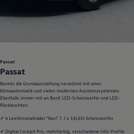
Motorenöl und Flüssigkeiten
Räder und Reifen
Pannen- und Unfallhilfe
Economy Service
Volkswagen Teile
Zubehör
Modellspezifisches Zubehör
Schutz und Pflege
Transport
Entertainment und Elektronik
Individualisieren
Passat
Wallbox und Ladekabel
Passat
Digitale Extras
Dienste für Ihr Modell finden
Volkswagen Apps, Login und Shop
Bereits die Grundausstattung verwöhnt mit einer
Handy und Fahrzeug verbinden
Klimaautomatik und vielen modernen Assistenzsystemen.
Updates für Software, Karten und Radio
Über Ihr Auto
Ebenfalls immer mit an Bord: LED-Scheinwerfer und LED-
Vorgängermodelle
Rückleuchten.
Kundeninformationen
Volkswagen Kundenbetreuung
Warn- und Kontrollleuchten
✓
4 Leichtmetallräder "Bari" 7 J x 16LED-Scheinwerfer
Assistenzsysteme
Digitale Betriebsanleitung
✓
Digital Cockpit Pro, mehrfarbig, verschiedene Info-Profile
Live Beratung