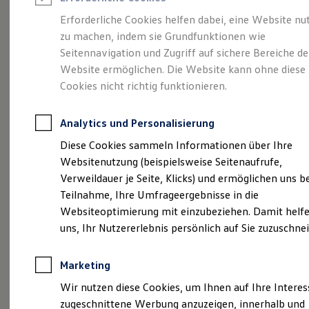
Reifenpakete
Leasing
Erforderliche Cookies helfen dabei, eine Website nu
Leasing-Angebote
zu machen, indem sie Grundfunktionen wie
Eleganzschön
Gebrauchtwagen Leasing
Seitennavigation und Zugriff auf sichere Bereiche de
Junge Gebrauchtwagen-Leasing
Elektroauto Leasing
Website ermöglichen. Die Website kann ohne diese
großartig.
Der Passat.
Kleinwagen-Leasing
Cookies nicht richtig funktionieren.
Leasing ohne Anzahlung
Finanzierung
Autokredit mit Schlussrate
Analytics und Personalisierung
Versicherungen und Garantien
Kfz-Versicherung
Diese Cookies sammeln Informationen über Ihre
Restschuldversicherungen
Websitenutzung (beispielsweise Seitenaufrufe,
Garantien
Verweildauer je Seite, Klicks) und ermöglichen uns b
Wartungsverträge
Geschäftskunden
Teilnahme, Ihre Umfrageergebnisse in die
Professional Class bei Volkswagen
Websiteoptimierung mit einzubeziehen. Damit helfe
Großkunden
uns, Ihr Nutzererlebnis persönlich auf Sie zuzuschne
Behörden
(
Impressum & Rechtliches
)
Direktkunden
Sonderfahrzeuge
Marketing
Anpfiff zum Gewinn
Elektromobilität
Wir nutzen diese Cookies, um Ihnen auf Ihre Intere
Elektroautos
zugeschnittene Werbung anzuzeigen, innerhalb und
ID. Tutorials