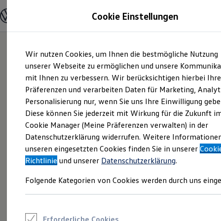
Modelle und Konfigurator
Cookie Einstellungen
Konfigurator
Modelle vergleichen
Konfiguration laden
Zum
Zum
Autosuche
Wir nutzen Cookies, um Ihnen die bestmögliche Nutzung
Hauptinhalt
Footer
Elektroautos
springen
springen
unserer Webseite zu ermöglichen und unsere Kommunika
ENERGY Sondermodelle
Nutzfahrzeuge
mit Ihnen zu verbessern. Wir berücksichtigen hierbei Ihr
SUV und CUV
Präferenzen und verarbeiten Daten für Marketing, Analyt
Familienautos
Personalisierung nur, wenn Sie uns Ihre Einwilligung gebe
Kombis
Kompaktwagen
Diese können Sie jederzeit mit Wirkung für die Zukunft i
Sportwagen
Cookie Manager (Meine Präferenzen verwalten) in der
Schnell verfügbare Fahrzeuge
Angebote und Produkte
Datenschutzerklärung widerrufen. Weitere Informatione
Aktuelle Angebote
unseren eingesetzten Cookies finden Sie in unserer
Cooki
E-Auto-Förderung
Richtlinie
und unserer
Datenschutzerklärung
.
Volkswagen Marktplatz
Die ENERGY Sondermodelle
Folgende Kategorien von Cookies werden durch uns einge
Junge Gebrauchtwagen und Gebrauchtwagen
Volkswagen Zertifizierte Gebrauchtwagen
Elektromobilität bei Gebrauchtwagen
Zubehör- und Serviceangebote
Saisonangebote
Erforderliche Cookies