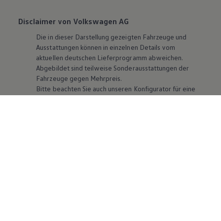
Disclaimer von Volkswagen AG
Die in dieser Darstellung gezeigten Fahrzeuge und
Ausstattungen können in einzelnen Details vom
aktuellen deutschen Lieferprogramm abweichen.
Abgebildet sind teilweise Sonderausstattungen der
Fahrzeuge gegen Mehrpreis.
Bitte beachten Sie auch unseren Konfigurator für eine
Übersicht der aktuell verfügbaren Modelle und
Ausstattungen.
Die angegebenen Verbrauchs- und Emissionswerte
beziehen sich nicht auf ein einzelnes Fahrzeug und sind
nicht Bestandteil des Angebots, sondern dienen allein
Vergleichszwecken zwischen den verschiedenen
Fahrzeugtypen. Zusatzausstattungen und
Zubehör
(Anbauteile, Reifenformat usw.) können relevante
Fahrzeugparameter, wie
z. B.
Gewicht, Rollwiderstand
und Aerodynamik verändern und neben Witterungs-
und Verkehrsbedingungen sowie dem individuellen
Fahrverhalten den Kraftstoffverbrauch, den