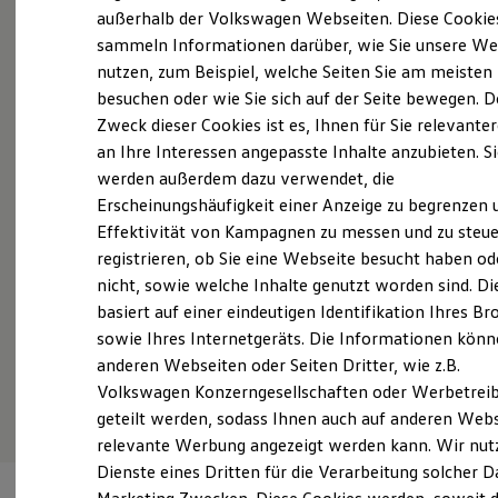
Probefahrt vereinbaren
Elektrofahrzeugkonzepte
außerhalb der Volkswagen Webseiten. Diese Cookie
ID. EVERY1
sammeln Informationen darüber, wie Sie unsere We
Reichweite
nutzen, zum Beispiel, welche Seiten Sie am meisten
Reichweite der ID. Modelle
Reichweite im Winter
besuchen oder wie Sie sich auf der Seite bewegen. D
Rekuperation
Zweck dieser Cookies ist es, Ihnen für Sie relevante
Fahrzeugangebot anfordern
Laden
an Ihre Interessen angepasste Inhalte anzubieten. S
Laden unterwegs
Laden Zuhause
werden außerdem dazu verwendet, die
Ladestationen finden
Erscheinungshäufigkeit einer Anzeige zu begrenzen 
Ladezeitensimulator
Effektivität von Kampagnen zu messen und zu steue
Batterie
Servicetermin buchen
Sicherheit
registrieren, ob Sie eine Webseite besucht haben od
Garantie und Lebensdauer
nicht, sowie welche Inhalte genutzt worden sind. Di
Nachhaltigkeit
basiert auf einer eindeutigen Identifikation Ihres B
Technologie
Kosten und Kauf
sowie Ihres Internetgeräts. Die Informationen kön
Verbrauchskosten
anderen Webseiten oder Seiten Dritter, wie z.B.
Serviceanfrage stellen
Kaufoptionen
Volkswagen Konzerngesellschaften oder Werbetrei
E-Auto-Förderung
Software und Konnektivität
geteilt werden, sodass Ihnen auch auf anderen Web
Die ID. Software 6
relevante Werbung angezeigt werden kann. Wir nut
ID. Software Versionen und Updates
Dienste eines Dritten für die Verarbeitung solcher D
Digitale Extras
Schnittstellen zu Ihrem ID.