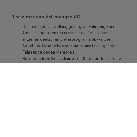
Disclaimer von Volkswagen AG
Die in dieser Darstellung gezeigten Fahrzeuge und
Ausstattungen können in einzelnen Details vom
aktuellen deutschen Lieferprogramm abweichen.
Abgebildet sind teilweise Sonderausstattungen der
Fahrzeuge gegen Mehrpreis.
Bitte beachten Sie auch unseren Konfigurator für eine
Übersicht der aktuell verfügbaren Modelle und
Ausstattungen.
Die angegebenen Verbrauchs- und Emissionswerte
beziehen sich nicht auf ein einzelnes Fahrzeug und sind
nicht Bestandteil des Angebots, sondern dienen allein
Vergleichszwecken zwischen den verschiedenen
Fahrzeugtypen. Zusatzausstattungen und
Zubehör
(Anbauteile, Reifenformat usw.) können relevante
Fahrzeugparameter, wie
z. B.
Gewicht, Rollwiderstand
und Aerodynamik verändern und neben Witterungs-
und Verkehrsbedingungen sowie dem individuellen