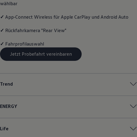
wählbar
Magazin
Lifestyle
Transport
✓
App‑Connect
Wireless für Apple
CarPlay
und
Android
Auto
Familie
Elektromobilität
✓
Rückfahrkamera "Rear View"
Volkswagen R
Pannen- und Unfallhilfe
✓
Fahrprofilauswahl
Volkswagen Kundenbetreuung
Jetzt Probefahrt vereinbaren
Trend
ENERGY
Life