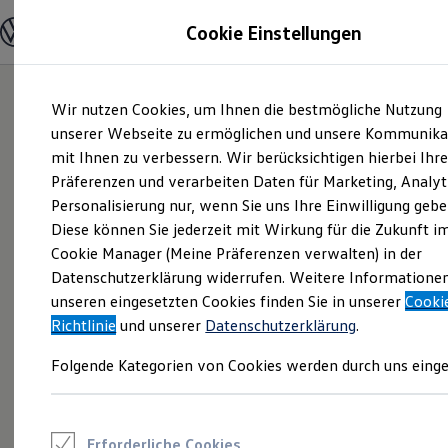
Modelle und Konfigurator
Cookie Einstellungen
Konfigurator
Modelle vergleichen
Konfiguration laden
Zum
Zum
Autosuche
Wir nutzen Cookies, um Ihnen die bestmögliche Nutzung
Hauptinhalt
Footer
Elektroautos
springen
springen
unserer Webseite zu ermöglichen und unsere Kommunika
ENERGY Sondermodelle
Nutzfahrzeuge
mit Ihnen zu verbessern. Wir berücksichtigen hierbei Ihr
SUV und CUV
Präferenzen und verarbeiten Daten für Marketing, Analyt
Familienautos
Personalisierung nur, wenn Sie uns Ihre Einwilligung gebe
Kombis
Kompaktwagen
Diese können Sie jederzeit mit Wirkung für die Zukunft i
Sportwagen
Cookie Manager (Meine Präferenzen verwalten) in der
Schnell verfügbare Fahrzeuge
Angebote und Produkte
Datenschutzerklärung widerrufen. Weitere Informatione
Aktuelle Angebote
unseren eingesetzten Cookies finden Sie in unserer
Cooki
E-Auto-Förderung
Richtlinie
und unserer
Datenschutzerklärung
.
Volkswagen Marktplatz
Die ENERGY Sondermodelle
Folgende Kategorien von Cookies werden durch uns einge
Junge Gebrauchtwagen und Gebrauchtwagen
Volkswagen Zertifizierte Gebrauchtwagen
Elektromobilität bei Gebrauchtwagen
Zubehör- und Serviceangebote
Saisonangebote
Erforderliche Cookies