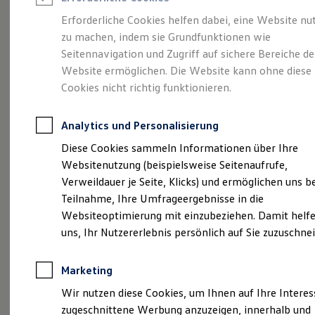
Reifenpakete
Leasing
Erforderliche Cookies helfen dabei, eine Website nu
Leasing-Angebote
zu machen, indem sie Grundfunktionen wie
Ganz schön groß.
Der
Gebrauchtwagen Leasing
Seitennavigation und Zugriff auf sichere Bereiche de
Junge Gebrauchtwagen-Leasing
Elektroauto Leasing
Website ermöglichen. Die Website kann ohne diese
Polo.
Kleinwagen-Leasing
Cookies nicht richtig funktionieren.
Leasing ohne Anzahlung
Finanzierung
Autokredit mit Schlussrate
Analytics und Personalisierung
Versicherungen und Garantien
Kfz-Versicherung
Diese Cookies sammeln Informationen über Ihre
Restschuldversicherungen
Websitenutzung (beispielsweise Seitenaufrufe,
Garantien
Verweildauer je Seite, Klicks) und ermöglichen uns b
Wartungsverträge
Geschäftskunden
Teilnahme, Ihre Umfrageergebnisse in die
Professional Class bei Volkswagen
Websiteoptimierung mit einzubeziehen. Damit helfe
Großkunden
(
Impressum & Rechtliches
)
uns, Ihr Nutzererlebnis persönlich auf Sie zuzuschne
Behörden
Direktkunden
Sonderfahrzeuge
Marketing
Anpfiff zum Gewinn
Elektromobilität
Wir nutzen diese Cookies, um Ihnen auf Ihre Intere
Elektroautos
zugeschnittene Werbung anzuzeigen, innerhalb und
ID. Tutorials