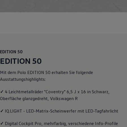
Motorenöl und Flüssigkeiten
Räder und Reifen
Pannen- und Unfallhilfe
Economy Service
Volkswagen Teile
Zubehör
Modellspezifisches Zubehör
Schutz und Pflege
Transport
Entertainment und Elektronik
EDITION 50
Individualisieren
EDITION 50
Wallbox und Ladekabel
Digitale Extras
Dienste für Ihr Modell finden
Mit dem
Polo
EDITION 50 erhalten Sie folgende
Volkswagen Apps, Login und Shop
Ausstattungshighlights:
Handy und Fahrzeug verbinden
Updates für Software, Karten und Radio
Über Ihr Auto
✓
4 Leichtmetallräder "Coventry" 6,5 J x 16 in Schwarz,
Vorgängermodelle
Oberfläche glanzgedreht,
Volkswagen
R
Kundeninformationen
Volkswagen Kundenbetreuung
✓
IQ.LIGHT - LED-Matrix-Scheinwerfer mit LED-Tagfahrlicht
Warn- und Kontrollleuchten
Assistenzsysteme
Digitale Betriebsanleitung
✓
Digital Cockpit Pro, mehrfarbig, verschiedene Info-Profile
Live Beratung