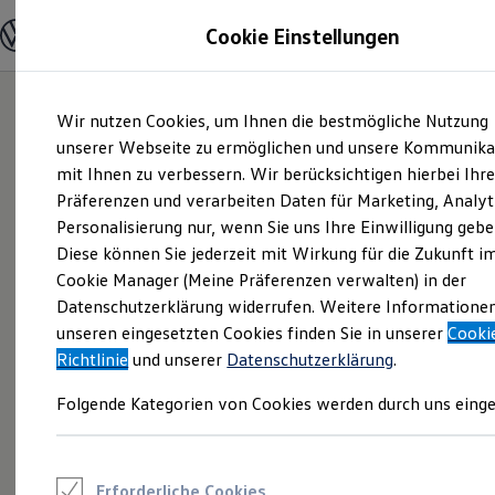
Modelle und Konfigurator
Cookie Einstellungen
Konfigurator
Modelle vergleichen
Konfiguration laden
Zum
Zum
Autosuche
Wir nutzen Cookies, um Ihnen die bestmögliche Nutzung
Hauptinhalt
Footer
Elektroautos
springen
springen
unserer Webseite zu ermöglichen und unsere Kommunika
ENERGY Sondermodelle
Nutzfahrzeuge
mit Ihnen zu verbessern. Wir berücksichtigen hierbei Ihr
SUV und CUV
Präferenzen und verarbeiten Daten für Marketing, Analyt
Familienautos
Personalisierung nur, wenn Sie uns Ihre Einwilligung gebe
Kombis
Kompaktwagen
Diese können Sie jederzeit mit Wirkung für die Zukunft i
Sportwagen
Cookie Manager (Meine Präferenzen verwalten) in der
Schnell verfügbare Fahrzeuge
Angebote und Produkte
Datenschutzerklärung widerrufen. Weitere Informatione
Aktuelle Angebote
unseren eingesetzten Cookies finden Sie in unserer
Cooki
E-Auto-Förderung
Richtlinie
und unserer
Datenschutzerklärung
.
Volkswagen Marktplatz
Die ENERGY Sondermodelle
Folgende Kategorien von Cookies werden durch uns einge
Junge Gebrauchtwagen und Gebrauchtwagen
Volkswagen Zertifizierte Gebrauchtwagen
Elektromobilität bei Gebrauchtwagen
Zubehör- und Serviceangebote
Saisonangebote
Erforderliche Cookies