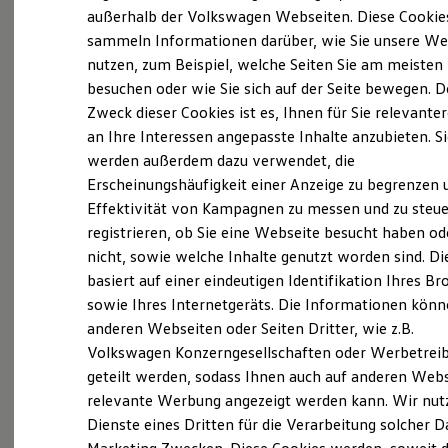
Elektrofahrzeugkonzepte
außerhalb der Volkswagen Webseiten. Diese Cookie
ID. EVERY1
sammeln Informationen darüber, wie Sie unsere We
Reichweite
Probefahrt vereinbaren
nutzen, zum Beispiel, welche Seiten Sie am meisten
Reichweite der ID. Modelle
Reichweite im Winter
besuchen oder wie Sie sich auf der Seite bewegen. D
Rekuperation
Zweck dieser Cookies ist es, Ihnen für Sie relevante
Laden
an Ihre Interessen angepasste Inhalte anzubieten. S
Laden unterwegs
Laden Zuhause
werden außerdem dazu verwendet, die
Fahrzeugangebot anfordern
Ladestationen finden
Erscheinungshäufigkeit einer Anzeige zu begrenzen 
Ladezeitensimulator
Effektivität von Kampagnen zu messen und zu steue
Batterie
Sicherheit
registrieren, ob Sie eine Webseite besucht haben od
Garantie und Lebensdauer
nicht, sowie welche Inhalte genutzt worden sind. Di
Nachhaltigkeit
Servicetermin buchen
basiert auf einer eindeutigen Identifikation Ihres B
Technologie
Kosten und Kauf
sowie Ihres Internetgeräts. Die Informationen kön
Verbrauchskosten
anderen Webseiten oder Seiten Dritter, wie z.B.
Kaufoptionen
Volkswagen Konzerngesellschaften oder Werbetrei
E-Auto-Förderung
Software und Konnektivität
geteilt werden, sodass Ihnen auch auf anderen Web
Serviceanfrage stellen
Die ID. Software 6
relevante Werbung angezeigt werden kann. Wir nut
ID. Software Versionen und Updates
Dienste eines Dritten für die Verarbeitung solcher D
Digitale Extras
Schnittstellen zu Ihrem ID.