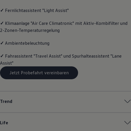
Magazin
✓
Fernlichtassistent "Light Assist"
Lifestyle
Transport
Familie
✓
Klimaanlage "Air Care Climatronic" mit Aktiv-Kombifilter und
Elektromobilität
2-Zonen-Temperaturregelung
Volkswagen R
Pannen- und Unfallhilfe
Volkswagen Kundenbetreuung
✓
Ambientebeleuchtung
✓
Fahrassistent "Travel Assist" und Spurhalteassistent "Lane
Assist"
Jetzt Probefahrt vereinbaren
Trend
Life