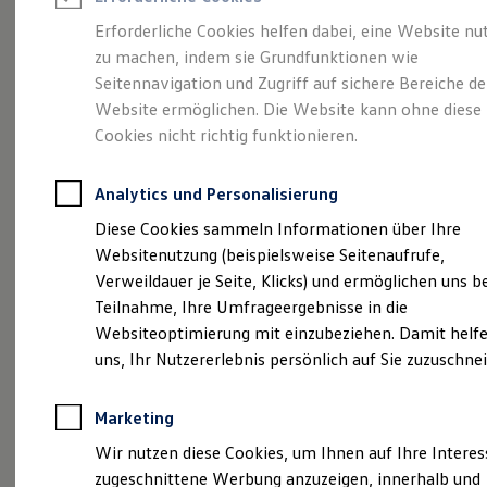
Reifenpakete
Leasing
Erforderliche Cookies helfen dabei, eine Website nu
Leasing-Angebote
zu machen, indem sie Grundfunktionen wie
Kompakt.
Gebrauchtwagen Leasing
Seitennavigation und Zugriff auf sichere Bereiche de
Junge Gebrauchtwagen-Leasing
Elektroauto Leasing
Website ermöglichen. Die Website kann ohne diese
Charismatisch. Coupé.
Kleinwagen-Leasing
Cookies nicht richtig funktionieren.
Leasing ohne Anzahlung
Der Taigo.
Finanzierung
Autokredit mit Schlussrate
Analytics und Personalisierung
Versicherungen und Garantien
Kfz-Versicherung
Diese Cookies sammeln Informationen über Ihre
Restschuldversicherungen
Websitenutzung (beispielsweise Seitenaufrufe,
Garantien
Verweildauer je Seite, Klicks) und ermöglichen uns b
Wartungsverträge
Geschäftskunden
Teilnahme, Ihre Umfrageergebnisse in die
Professional Class bei Volkswagen
Websiteoptimierung mit einzubeziehen. Damit helfe
Großkunden
uns, Ihr Nutzererlebnis persönlich auf Sie zuzuschne
Behörden
Direktkunden
Sonderfahrzeuge
(
Impressum & Rechtliches
)
Marketing
Anpfiff zum Gewinn
Elektromobilität
Wir nutzen diese Cookies, um Ihnen auf Ihre Intere
Elektroautos
zugeschnittene Werbung anzuzeigen, innerhalb und
ID. Tutorials