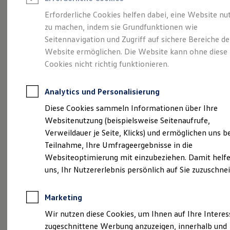
Reifenpakete
Leasing
Erforderliche Cookies helfen dabei, eine Website nu
Leasing-Angebote
zu machen, indem sie Grundfunktionen wie
Ausbildungs- und
Gebrauchtwagen Leasing
Seitennavigation und Zugriff auf sichere Bereiche de
Junge Gebrauchtwagen-Leasing
Elektroauto Leasing
Website ermöglichen. Die Website kann ohne diese
Stellenangebote
bei
Kleinwagen-Leasing
Cookies nicht richtig funktionieren.
Leasing ohne Anzahlung
Emil Helmich
Finanzierung
Autokredit mit Schlussrate
Analytics und Personalisierung
Versicherungen und Garantien
Kraftfahrzeuge
Kfz-Versicherung
Diese Cookies sammeln Informationen über Ihre
Restschuldversicherungen
Websitenutzung (beispielsweise Seitenaufrufe,
Garantien
Verweildauer je Seite, Klicks) und ermöglichen uns b
Wartungsverträge
Geschäftskunden
Teilnahme, Ihre Umfrageergebnisse in die
Professional Class bei Volkswagen
Websiteoptimierung mit einzubeziehen. Damit helfe
Großkunden
uns, Ihr Nutzererlebnis persönlich auf Sie zuzuschne
Behörden
Direktkunden
Sonderfahrzeuge
Marketing
Anpfiff zum Gewinn
Elektromobilität
Wir nutzen diese Cookies, um Ihnen auf Ihre Intere
Elektroautos
(
Impressum & Rechtliches
)
zugeschnittene Werbung anzuzeigen, innerhalb und
ID. Tutorials