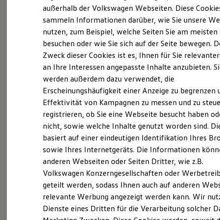
Elektrofahrzeugkonzepte
außerhalb der Volkswagen Webseiten. Diese Cookie
Willkommen bei
Volkswagen
ID. EVERY1
sammeln Informationen darüber, wie Sie unsere We
Reichweite
in Emmerich am Rhein
nutzen, zum Beispiel, welche Seiten Sie am meisten
Reichweite der ID. Modelle
Reichweite im Winter
besuchen oder wie Sie sich auf der Seite bewegen. D
Rekuperation
Als
Volkswagen
Partner erreichen wir diesen
Zweck dieser Cookies ist es, Ihnen für Sie relevante
Laden
Erfolg nur gemeinsam mit unseren qualifizierten
an Ihre Interessen angepasste Inhalte anzubieten. S
Laden unterwegs
Laden Zuhause
werden außerdem dazu verwendet, die
und motivierten Mitarbeiterinnen und
Ladestationen finden
Erscheinungshäufigkeit einer Anzeige zu begrenzen 
Mitarbeitern. Wir sind immer auf der Suche nach
Ladezeitensimulator
Effektivität von Kampagnen zu messen und zu steue
Batterie
engagierten und qualifizierten Berufseinsteigern,
Sicherheit
registrieren, ob Sie eine Webseite besucht haben od
Berufserfahrenen und Führungskräften.
Garantie und Lebensdauer
nicht, sowie welche Inhalte genutzt worden sind. Di
Nachhaltigkeit
Herausfordernd, abwechslungsreich und mit
basiert auf einer eindeutigen Identifikation Ihres B
Technologie
glänzenden Perspektiven starten Sie mit einem
Kosten und Kauf
sowie Ihres Internetgeräts. Die Informationen kön
Verbrauchskosten
sympathischen Team beruflich durch.
anderen Webseiten oder Seiten Dritter, wie z.B.
Kaufoptionen
Volkswagen Konzerngesellschaften oder Werbetrei
E-Auto-Förderung
Zu den Stellenangeboten
Software und Konnektivität
geteilt werden, sodass Ihnen auch auf anderen Web
Die ID. Software 6
relevante Werbung angezeigt werden kann. Wir nut
ID. Software Versionen und Updates
Herausfordernd, abwechslungsreich und mit
Dienste eines Dritten für die Verarbeitung solcher D
Digitale Extras
Schnittstellen zu Ihrem ID.
glänzenden Perspektiven – starten Sie mit einem