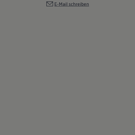
E-Mail schreiben
Magazin
Lifestyle
Transport
Familie
Elektromobilität
Volkswagen R
Pannen- und Unfallhilfe
Volkswagen Kundenbetreuung