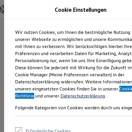
Modelle und Konfigurator
Cookie Einstellungen
Konfigurator
Modelle vergleichen
Konfiguration laden
Zum
Zum
Autosuche
Wir nutzen Cookies, um Ihnen die bestmögliche Nutzung
Hauptinhalt
Footer
Elektroautos
springen
springen
unserer Webseite zu ermöglichen und unsere Kommunika
ENERGY Sondermodelle
Nutzfahrzeuge
mit Ihnen zu verbessern. Wir berücksichtigen hierbei Ihr
SUV und CUV
Präferenzen und verarbeiten Daten für Marketing, Analyt
Familienautos
Personalisierung nur, wenn Sie uns Ihre Einwilligung gebe
Kombis
Kompaktwagen
Diese können Sie jederzeit mit Wirkung für die Zukunft i
Sportwagen
Cookie Manager (Meine Präferenzen verwalten) in der
Schnell verfügbare Fahrzeuge
Angebote und Produkte
Datenschutzerklärung widerrufen. Weitere Informatione
Aktuelle Angebote
unseren eingesetzten Cookies finden Sie in unserer
Cooki
E-Auto-Förderung
Richtlinie
und unserer
Datenschutzerklärung
.
Volkswagen Marktplatz
Die ENERGY Sondermodelle
Folgende Kategorien von Cookies werden durch uns einge
Junge Gebrauchtwagen und Gebrauchtwagen
Volkswagen Zertifizierte Gebrauchtwagen
Elektromobilität bei Gebrauchtwagen
Zubehör- und Serviceangebote
Saisonangebote
Erforderliche Cookies