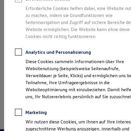
Reifenpakete
Leasing
Erforderliche Cookies helfen dabei, eine Website nu
Leasing-Angebote
zu machen, indem sie Grundfunktionen wie
Eine Spur Extra.
Der
Gebrauchtwagen Leasing
Seitennavigation und Zugriff auf sichere Bereiche de
Junge Gebrauchtwagen-Leasing
Elektroauto Leasing
Website ermöglichen. Die Website kann ohne diese
neue vollelektrische
Kleinwagen-Leasing
Cookies nicht richtig funktionieren.
Leasing ohne Anzahlung
ID. Polo
Finanzierung
Autokredit mit Schlussrate
Analytics und Personalisierung
Versicherungen und Garantien
Kfz-Versicherung
Diese Cookies sammeln Informationen über Ihre
Restschuldversicherungen
Websitenutzung (beispielsweise Seitenaufrufe,
Garantien
Verweildauer je Seite, Klicks) und ermöglichen uns b
Wartungsverträge
Geschäftskunden
Teilnahme, Ihre Umfrageergebnisse in die
Professional Class bei Volkswagen
Websiteoptimierung mit einzubeziehen. Damit helfe
Großkunden
uns, Ihr Nutzererlebnis persönlich auf Sie zuzuschne
Behörden
Direktkunden
Sonderfahrzeuge
(
Impressum & Rechtliches
)
Marketing
Anpfiff zum Gewinn
Elektromobilität
Wir nutzen diese Cookies, um Ihnen auf Ihre Intere
Elektroautos
zugeschnittene Werbung anzuzeigen, innerhalb und
ID. Tutorials