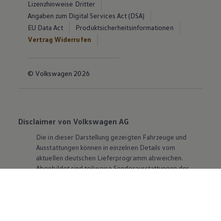
Lizenzhinweise Dritter
Angaben zum Digital Services Act (DSA)
EU Data Act
Produktsicherheitsinformationen
Vertrag Widerrufen
© Volkswagen 2026
Disclaimer von Volkswagen AG
Die in dieser Darstellung gezeigten Fahrzeuge und
Ausstattungen können in einzelnen Details vom
aktuellen deutschen Lieferprogramm abweichen.
Abgebildet sind teilweise Sonderausstattungen der
Fahrzeuge gegen Mehrpreis.
Bitte beachten Sie auch unseren Konfigurator für eine
Übersicht der aktuell verfügbaren Modelle und
Ausstattungen.