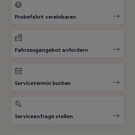
Magazin
Lifestyle
Transport
Probefahrt vereinbaren
Familie
Elektromobilität
Volkswagen R
Pannen- und Unfallhilfe
Volkswagen Kundenbetreuung
Fahrzeugangebot anfordern
Servicetermin buchen
Serviceanfrage stellen