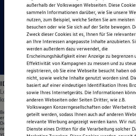
Elektrofahrzeugkonzepte
außerhalb der Volkswagen Webseiten. Diese Cookie
ID. EVERY1
sammeln Informationen darüber, wie Sie unsere We
Reichweite
nutzen, zum Beispiel, welche Seiten Sie am meisten
Reichweite der ID. Modelle
Reichweite im Winter
besuchen oder wie Sie sich auf der Seite bewegen. D
Rekuperation
Zweck dieser Cookies ist es, Ihnen für Sie relevante
Laden
an Ihre Interessen angepasste Inhalte anzubieten. S
Laden unterwegs
Laden Zuhause
werden außerdem dazu verwendet, die
Ladestationen finden
Erscheinungshäufigkeit einer Anzeige zu begrenzen 
Ladezeitensimulator
Effektivität von Kampagnen zu messen und zu steue
Batterie
Sicherheit
registrieren, ob Sie eine Webseite besucht haben od
Garantie und Lebensdauer
nicht, sowie welche Inhalte genutzt worden sind. Di
Nachhaltigkeit
ID. Polo
Days am 04.09.2026:
basiert auf einer eindeutigen Identifikation Ihres B
Technologie
Lernen Sie den neuen vollelektrischen
ID. Polo
Kosten und Kauf
sowie Ihres Internetgeräts. Die Informationen kön
Verbrauchskosten
kennen.
anderen Webseiten oder Seiten Dritter, wie z.B.
Kaufoptionen
Volkswagen Konzerngesellschaften oder Werbetrei
E-Auto-Förderung
Besuchen Sie uns am 04. September vor Ort in Hannover und
Software und Konnektivität
geteilt werden, sodass Ihnen auch auf anderen Web
erleben Sie einen Tag voller Freude, Spaß und Überraschungen.
Die ID. Software 6
relevante Werbung angezeigt werden kann. Wir nut
Denn wir möchten Ihnen auf diesem exklusiven Event den
ID. Software Versionen und Updates
neuen vollelektrischen
ID. Polo
zum ersten Mal persönlich
Dienste eines Dritten für die Verarbeitung solcher D
Digitale Extras
vorstellen.
Schnittstellen zu Ihrem ID.