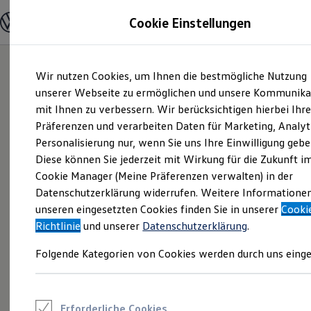
Modelle und Konfigurator
Cookie Einstellungen
Konfigurator
Modelle vergleichen
Konfiguration laden
Zum
Zum
Autosuche
Wir nutzen Cookies, um Ihnen die bestmögliche Nutzung
Hauptinhalt
Footer
Elektroautos
springen
springen
unserer Webseite zu ermöglichen und unsere Kommunika
ENERGY Sondermodelle
Nutzfahrzeuge
mit Ihnen zu verbessern. Wir berücksichtigen hierbei Ihr
SUV und CUV
Präferenzen und verarbeiten Daten für Marketing, Analyt
Familienautos
Personalisierung nur, wenn Sie uns Ihre Einwilligung gebe
Kombis
Kompaktwagen
Diese können Sie jederzeit mit Wirkung für die Zukunft i
Sportwagen
Cookie Manager (Meine Präferenzen verwalten) in der
Schnell verfügbare Fahrzeuge
Angebote und Produkte
Datenschutzerklärung widerrufen. Weitere Informatione
Aktuelle Angebote
unseren eingesetzten Cookies finden Sie in unserer
Cooki
E-Auto-Förderung
Richtlinie
und unserer
Datenschutzerklärung
.
Volkswagen Marktplatz
Die ENERGY Sondermodelle
Folgende Kategorien von Cookies werden durch uns einge
Junge Gebrauchtwagen und Gebrauchtwagen
Volkswagen Zertifizierte Gebrauchtwagen
Elektromobilität bei Gebrauchtwagen
Zubehör- und Serviceangebote
Saisonangebote
Erforderliche Cookies