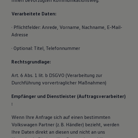
Ihnen bevorzugten Kommunikationsweg.
Magazin
Lifestyle
Verarbeitete Daten:
Transport
Familie
· Pflichtfelder: Anrede, Vorname, Nachname, E-Mail-
Elektromobilität
Volkswagen R
Adresse
Pannen- und Unfallhilfe
Volkswagen Kundenbetreuung
· Optional: Titel, Telefonnummer
Rechtsgrundlage:
Art. 6 Abs. 1 lit. b DSGVO (Verarbeitung zur
Durchführung vorvertraglicher Maßnahmen)
Empfänger und Dienstleister (Auftragsverarbeiter)
:
Wenn Ihre Anfrage sich auf einen bestimmten
Volkswagen Partner (z. B. Händler) bezieht, werden
Ihre Daten direkt an diesen und nicht an uns