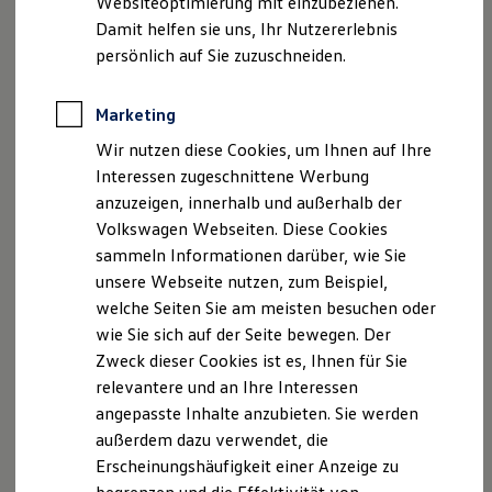
Websiteoptimierung mit einzubeziehen.
Elektrofahrzeugkonzepte
Fax: 0511 45809-71
Damit helfen sie uns, Ihr Nutzererlebnis
ID. EVERY1
E-Mail:
info@gessner-jacobi.de
Reichweite
persönlich auf Sie zuzuschneiden.
Reichweite der ID. Modelle
Reichweite im Winter
Geschäftsführung: Heinrich Jacobi, Dagmar Gamp-
Rekuperation
Marketing
Jacobi
Laden
USt.-ID: DE 115 773 896
Wir nutzen diese Cookies, um Ihnen auf Ihre
Laden unterwegs
Laden Zuhause
Handelsregister: Amtsgericht Hannover, HRA 17234
Interessen zugeschnittene Werbung
Ladestationen finden
Versicherungsvermittlerregister: D-B349-ATH9X-12
anzuzeigen, innerhalb und außerhalb der
Ladezeitensimulator
Steuernummer: 25/220/55709
Volkswagen Webseiten. Diese Cookies
Batterie
Sicherheit
sammeln Informationen darüber, wie Sie
Garantie und Lebensdauer
Hinweis gemäß § 36
unsere Webseite nutzen, zum Beispiel,
Nachhaltigkeit
Verbraucherstreitbeilegungsgesetz (VSBG)
welche Seiten Sie am meisten besuchen oder
Technologie
Wir sind zur Teilnahme an einem
Kosten und Kauf
wie Sie sich auf der Seite bewegen. Der
Verbrauchskosten
Streitbeilegungsverfahren bei folgender
Zweck dieser Cookies ist es, Ihnen für Sie
Kaufoptionen
Verbraucherschlichtungsstelle bereit:
relevantere und an Ihre Interessen
E-Auto-Förderung
Software und Konnektivität
angepasste Inhalte anzubieten. Sie werden
Die ID. Software 6
Allgemeine VerbraucherschlichtungsstelleDEs
außerdem dazu verwendet, die
ID. Software Versionen und Updates
Zentrums für Schlichtung e.V.
Erscheinungshäufigkeit einer Anzeige zu
Digitale Extras
Straßburger Straße 8
Schnittstellen zu Ihrem ID.