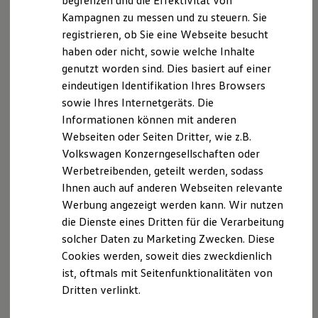
begrenzen und die Effektivität von
Hybridautos
77694 Kehl am Rhein
Kampagnen zu messen und zu steuern. Sie
Marke und Erlebnis
registrieren, ob Sie eine Webseite besucht
Volkswagen R und R Experience
R-Modelle
haben oder nicht, sowie welche Inhalte
R Experience
Datenschutzerklärung
genutzt worden sind. Dies basiert auf einer
Driving Experience
eindeutigen Identifikation Ihres Browsers
Volkswagen entdecken
Werkbesichtigung
sowie Ihres Internetgeräts. Die
Datenschutzerklärung
Factory visit
Informationen können mit anderen
Lifestyle Shop
A. Allgemeine Hinweise und Verantwortlicher
Webseiten oder Seiten Dritter, wie z.B.
T-Roc Kollektion
Golf Kollektion
Volkswagen Konzerngesellschaften oder
ID. Kollektion
Der Schutz Ihrer personenbezogenen Daten ist uns
Werbetreibenden, geteilt werden, sodass
Volkswagen Kollektion
ein wichtiges Anliegen. Im Folgenden informieren wir
Ihnen auch auf anderen Webseiten relevante
R-Kollektion
GTI Kollektion
Sie darüber, welche personenbezogenen Daten wir
Werbung angezeigt werden kann. Wir nutzen
Fußball Drop
bei der Nutzung unserer Website erfassen, zu
die Dienste eines Dritten für die Verarbeitung
we drive football
welchen Zwecken wir sie verwenden, auf welcher
solcher Daten zu Marketing Zwecken. Diese
#wedriveproud
Besitzer und Service
rechtlichen Grundlage dies erfolgt und welche Rechte
Cookies werden, soweit dies zweckdienlich
myVolkswagen
Ihnen als betroffene Person zustehen.
ist, oftmals mit Seitenfunktionalitäten von
Software Updates
Dritten verlinkt.
Service und Ersatzteile
Verantwortlich für die Datenverarbeitung:
Inspektion und HU/AU
Reparaturen und Checks