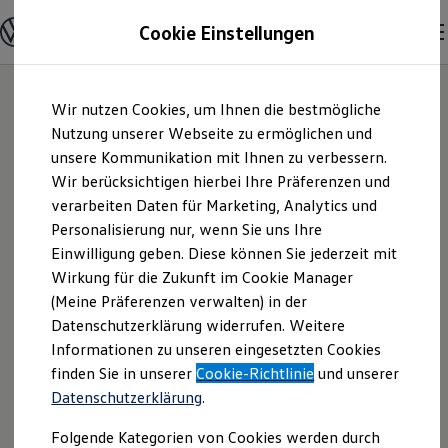
Modelle und Konfigurator
Cookie Einstellungen
Konfigurator
Modelle vergleichen
Konfiguration laden
Zum
Zum
Autosuche
Wir nutzen Cookies, um Ihnen die bestmögliche
Hauptinhalt
Footer
Elektroautos
springen
springen
Nutzung unserer Webseite zu ermöglichen und
ENERGY Sondermodelle
Nutzfahrzeuge
unsere Kommunikation mit Ihnen zu verbessern.
Gessner & Jacobi
SUV und CUV
Wir berücksichtigen hierbei Ihre Präferenzen und
Familienautos
verarbeiten Daten für Marketing, Analytics und
Kombis
GmbH & Co. KG |
Kompaktwagen
Personalisierung nur, wenn Sie uns Ihre
Sportwagen
Einwilligung geben. Diese können Sie jederzeit mit
Impressum &
Schnell verfügbare Fahrzeuge
Angebote und Produkte
Wirkung für die Zukunft im Cookie Manager
Aktuelle Angebote
(Meine Präferenzen verwalten) in der
Rechtliches
E-Auto-Förderung
Datenschutzerklärung widerrufen. Weitere
Volkswagen Marktplatz
Informationen zu unseren eingesetzten Cookies
Die ENERGY Sondermodelle
Junge Gebrauchtwagen und Gebrauchtwagen
Hier finden Sie Informationen über uns
finden Sie in unserer
Cookie-Richtlinie
und unserer
Volkswagen Zertifizierte Gebrauchtwagen
Datenschutzerklärung
.
(Gessner & Jacobi GmbH & Co. KG) als
Elektromobilität bei Gebrauchtwagen
Zubehör- und Serviceangebote
verantwortlichen Anbieter von Inhalten
Folgende Kategorien von Cookies werden durch
Saisonangebote