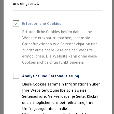
und Angeboten, die auf dieser Website
Reifenpakete
uns eingesetzt:
Leasing
speziell aufgeführt sind.
Leasing-Angebote
Gebrauchtwagen Leasing
Junge Gebrauchtwagen-Leasing
Erforderliche Cookies
Elektroauto Leasing
Kleinwagen-Leasing
Erforderliche Cookies helfen dabei, eine
Impressum
Leasing ohne Anzahlung
Website nutzbar zu machen, indem sie
Finanzierung
Autokredit mit Schlussrate
Grundfunktionen wie Seitennavigation und
Datenschutzerklärung
Versicherungen und Garantien
Zugriff auf sichere Bereiche der Website
Kfz-Versicherung
Nutzung von Terminbuchung Online
ermöglichen. Die Website kann ohne diese
Restschuldversicherungen
Garantien
Cookies nicht richtig funktionieren.
Wartungsverträge
Geschäftskunden
Impressum
Professional Class bei Volkswagen
Analytics und Personalisierung
Großkunden
Diese Cookies sammeln Informationen über
Behörden
Gessner & Jacobi GmbH & Co. KG
Direktkunden
Ihre Websitenutzung (beispielsweise
Sonderfahrzeuge
Falkenstraße 16-18
Seitenaufrufe, Verweildauer je Seite, Klicks)
Anpfiff zum Gewinn
30449 Hannover
und ermöglichen uns bei Teilnahme, Ihre
Elektromobilität
Elektroautos
Umfrageergebnisse in die
ID. Tutorials
Telefon: 0511 45809-0