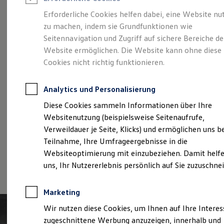
Reifenpakete
Leasing
Erforderliche Cookies helfen dabei, eine Website nu
Leasing-Angebote
zu machen, indem sie Grundfunktionen wie
Der T-Roc
Gebrauchtwagen Leasing
Seitennavigation und Zugriff auf sichere Bereiche de
Junge Gebrauchtwagen-Leasing
Elektroauto Leasing
Website ermöglichen. Die Website kann ohne diese
Kleinwagen-Leasing
Cookies nicht richtig funktionieren.
Leasing ohne Anzahlung
Finanzierung
Autokredit mit Schlussrate
Analytics und Personalisierung
Versicherungen und Garantien
Kfz-Versicherung
Diese Cookies sammeln Informationen über Ihre
Restschuldversicherungen
Websitenutzung (beispielsweise Seitenaufrufe,
Garantien
Verweildauer je Seite, Klicks) und ermöglichen uns b
Wartungsverträge
Geschäftskunden
Teilnahme, Ihre Umfrageergebnisse in die
Professional Class bei Volkswagen
Websiteoptimierung mit einzubeziehen. Damit helfe
Großkunden
(
Impressum & Rechtliches
)
uns, Ihr Nutzererlebnis persönlich auf Sie zuzuschne
Behörden
Direktkunden
Sonderfahrzeuge
Marketing
Anpfiff zum Gewinn
Elektromobilität
Wir nutzen diese Cookies, um Ihnen auf Ihre Intere
Elektroautos
zugeschnittene Werbung anzuzeigen, innerhalb und
ID. Tutorials