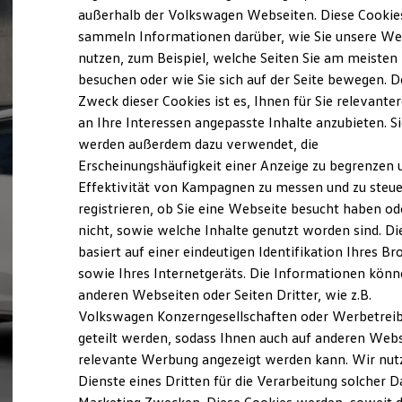
Elektrofahrzeugkonzepte
außerhalb der Volkswagen Webseiten. Diese Cookie
ID. EVERY1
sammeln Informationen darüber, wie Sie unsere We
Reichweite
nutzen, zum Beispiel, welche Seiten Sie am meisten
Reichweite der ID. Modelle
Reichweite im Winter
besuchen oder wie Sie sich auf der Seite bewegen. D
Rekuperation
Zweck dieser Cookies ist es, Ihnen für Sie relevante
Laden
an Ihre Interessen angepasste Inhalte anzubieten. S
Laden unterwegs
Laden Zuhause
werden außerdem dazu verwendet, die
Ladestationen finden
Erscheinungshäufigkeit einer Anzeige zu begrenzen 
Ladezeitensimulator
Effektivität von Kampagnen zu messen und zu steue
Batterie
Sicherheit
registrieren, ob Sie eine Webseite besucht haben od
Garantie und Lebensdauer
nicht, sowie welche Inhalte genutzt worden sind. Di
Nachhaltigkeit
basiert auf einer eindeutigen Identifikation Ihres B
Technologie
Kosten und Kauf
sowie Ihres Internetgeräts. Die Informationen kön
Verbrauchskosten
anderen Webseiten oder Seiten Dritter, wie z.B.
Kaufoptionen
Volkswagen Konzerngesellschaften oder Werbetrei
E-Auto-Förderung
Software und Konnektivität
geteilt werden, sodass Ihnen auch auf anderen Web
Die ID. Software 6
relevante Werbung angezeigt werden kann. Wir nut
ID. Software Versionen und Updates
Dienste eines Dritten für die Verarbeitung solcher D
Digitale Extras
Schnittstellen zu Ihrem ID.