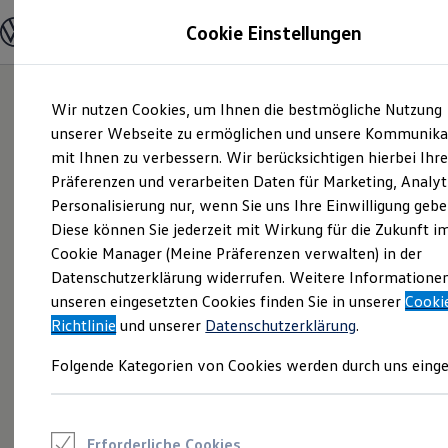
Modelle und Konfigurator
Cookie Einstellungen
Konfigurator
Modelle vergleichen
Konfiguration laden
Zum
Zum
Autosuche
Wir nutzen Cookies, um Ihnen die bestmögliche Nutzung
Hauptinhalt
Footer
Elektroautos
springen
springen
unserer Webseite zu ermöglichen und unsere Kommunika
ENERGY Sondermodelle
Nutzfahrzeuge
mit Ihnen zu verbessern. Wir berücksichtigen hierbei Ihr
SUV und CUV
Präferenzen und verarbeiten Daten für Marketing, Analyt
Familienautos
Personalisierung nur, wenn Sie uns Ihre Einwilligung gebe
Kombis
Kompaktwagen
Diese können Sie jederzeit mit Wirkung für die Zukunft i
Sportwagen
Cookie Manager (Meine Präferenzen verwalten) in der
Schnell verfügbare Fahrzeuge
Angebote und Produkte
Datenschutzerklärung widerrufen. Weitere Informatione
Aktuelle Angebote
unseren eingesetzten Cookies finden Sie in unserer
Cooki
E-Auto-Förderung
Richtlinie
und unserer
Datenschutzerklärung
.
Volkswagen Marktplatz
Die ENERGY Sondermodelle
Folgende Kategorien von Cookies werden durch uns einge
Junge Gebrauchtwagen und Gebrauchtwagen
Volkswagen Zertifizierte Gebrauchtwagen
Elektromobilität bei Gebrauchtwagen
Zubehör- und Serviceangebote
Saisonangebote
Erforderliche Cookies