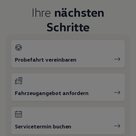
Magazin
Ihre
nächsten
Lifestyle
Transport
Familie
Schritte
Elektromobilität
Volkswagen R
Pannen- und Unfallhilfe
Volkswagen Kundenbetreuung
Probefahrt vereinbaren
Fahrzeugangebot anfordern
Servicetermin buchen