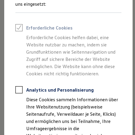
Reifenpakete
uns eingesetzt:
Leasing
Leasing-Angebote
Gebrauchtwagen Leasing
Junge Gebrauchtwagen-Leasing
Impressum
Erforderliche Cookies
Elektroauto Leasing
Kleinwagen-Leasing
Erforderliche Cookies helfen dabei, eine
Datenschutzerklärung
Leasing ohne Anzahlung
Website nutzbar zu machen, indem sie
Finanzierung
Nutzung von Terminbuchung Online
Autokredit mit Schlussrate
Grundfunktionen wie Seitennavigation und
Versicherungen und Garantien
Zugriff auf sichere Bereiche der Website
Kfz-Versicherung
ermöglichen. Die Website kann ohne diese
Restschuldversicherungen
Garantien
Cookies nicht richtig funktionieren.
Impressum
Wartungsverträge
Geschäftskunden
Professional Class bei Volkswagen
Analytics und Personalisierung
Firma:
Großkunden
Diese Cookies sammeln Informationen über
Behörden
Johann Wiedmann GmbH
Direktkunden
Ihre Websitenutzung (beispielsweise
Sonderfahrzeuge
Donaustraße 27
Seitenaufrufe, Verweildauer je Seite, Klicks)
Anpfiff zum Gewinn
93342 Saal an der Donau
und ermöglichen uns bei Teilnahme, Ihre
Elektromobilität
Elektroautos
Umfrageergebnisse in die
Geschäftsführung: Johannes Marx
ID. Tutorials