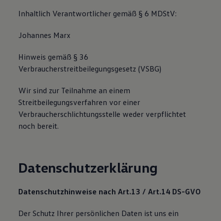
Magazin
Inhaltlich Verantwortlicher gemäß § 6 MDStV:
Lifestyle
Transport
Johannes Marx
Familie
Elektromobilität
Volkswagen R
Hinweis gemäß § 36
Pannen- und Unfallhilfe
Verbraucherstreitbeilegungsgesetz (VSBG)
Volkswagen Kundenbetreuung
Wir sind zur Teilnahme an einem
Streitbeilegungsverfahren vor einer
Verbraucherschlichtungsstelle weder verpflichtet
noch bereit.
Datenschutzerklärung
Datenschutzhinweise nach Art.13 / Art.14 DS-GVO
Der Schutz Ihrer persönlichen Daten ist uns ein