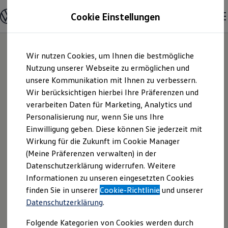
Modelle und Konfigurator
Cookie Einstellungen
Konfigurator
Modelle vergleichen
Konfiguration laden
Zum
Zum
Autosuche
Wir nutzen Cookies, um Ihnen die bestmögliche
Hauptinhalt
Footer
Elektroautos
springen
springen
Nutzung unserer Webseite zu ermöglichen und
ENERGY Sondermodelle
Nutzfahrzeuge
unsere Kommunikation mit Ihnen zu verbessern.
Johann Wiedmann
SUV und CUV
Wir berücksichtigen hierbei Ihre Präferenzen und
Familienautos
verarbeiten Daten für Marketing, Analytics und
Kombis
GmbH | Impressum
Kompaktwagen
Personalisierung nur, wenn Sie uns Ihre
Sportwagen
Einwilligung geben. Diese können Sie jederzeit mit
& Rechtliches
Schnell verfügbare Fahrzeuge
Angebote und Produkte
Wirkung für die Zukunft im Cookie Manager
Aktuelle Angebote
(Meine Präferenzen verwalten) in der
E-Auto-Förderung
Hier finden Sie Informationen über uns
Datenschutzerklärung widerrufen. Weitere
Volkswagen Marktplatz
Informationen zu unseren eingesetzten Cookies
Die ENERGY Sondermodelle
(Johann Wiedmann GmbH) als
Junge Gebrauchtwagen und Gebrauchtwagen
finden Sie in unserer
Cookie-Richtlinie
und unserer
verantwortlichen Anbieter von Inhalten
Volkswagen Zertifizierte Gebrauchtwagen
Datenschutzerklärung
.
und Angeboten, die auf dieser Website
Elektromobilität bei Gebrauchtwagen
Zubehör- und Serviceangebote
speziell aufgeführt sind.
Folgende Kategorien von Cookies werden durch
Saisonangebote