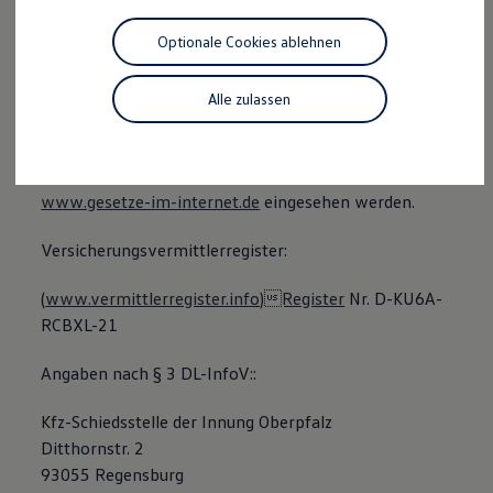
§ 34d Gewerbeordnung (ggf. § 34 e
Motorenöl und Flüssigkeiten
Gewerbeordnung)
Räder und Reifen
Optionale Cookies ablehnen
Pannen- und Unfallhilfe
Economy Service
§ 59 - 68 VVG
Volkswagen Teile
Alle zulassen
Zubehör
VersVermV
Modellspezifisches Zubehör
Schutz und Pflege
Die berufsrechtlichen Regelungen können über
Transport
Entertainment und Elektronik
www.gesetze-im-internet.de
eingesehen werden.
Individualisieren
Wallbox und Ladekabel
Versicherungsvermittlerregister:
Digitale Extras
Dienste für Ihr Modell finden
Volkswagen Apps, Login und Shop
(
www.vermittlerregister.info)Register
Nr. D-KU6A-
Handy und Fahrzeug verbinden
RCBXL-21
Updates für Software, Karten und Radio
Über Ihr Auto
Angaben nach § 3 DL-InfoV::
Vorgängermodelle
Kundeninformationen
Volkswagen Kundenbetreuung
Kfz-Schiedsstelle der Innung Oberpfalz
Warn- und Kontrollleuchten
Ditthornstr. 2
Assistenzsysteme
Digitale Betriebsanleitung
93055 Regensburg
Live Beratung