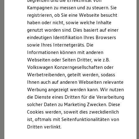
begrenzen und die Effektivität von
Hybridautos
Erlaubnisbefreiung nach §34d Abs. 3 GewO
Kampagnen zu messen und zu steuern. Sie
Marke und Erlebnis
registrieren, ob Sie eine Webseite besucht
Volkswagen R und R Experience
Aufsichtsbehörde: IHK Regensburg
R-Modelle
haben oder nicht, sowie welche Inhalte
D.-Martin-Luther-Straße 12
R Experience
genutzt worden sind. Dies basiert auf einer
Driving Experience
93047 Regensburg
eindeutigen Identifikation Ihres Browsers
Volkswagen entdecken
Werkbesichtigung
sowie Ihres Internetgeräts. Die
Mitglied der Industrie und Handelskammer
Factory visit
Informationen können mit anderen
Regensburg
Lifestyle Shop
Webseiten oder Seiten Dritter, wie z.B.
T-Roc Kollektion
D.-Martin-Luther-Straße 12
Golf Kollektion
Volkswagen Konzerngesellschaften oder
93047 Regensburg
ID. Kollektion
Werbetreibenden, geteilt werden, sodass
Volkswagen Kollektion
Ihnen auch auf anderen Webseiten relevante
R-Kollektion
Verantwortlich für den Inhalt
GTI Kollektion
Werbung angezeigt werden kann. Wir nutzen
nach § 18 Abs. 2 MStV
Fußball Drop
die Dienste eines Dritten für die Verarbeitung
we drive football
Johannes Marx
solcher Daten zu Marketing Zwecken. Diese
#wedriveproud
Besitzer und Service
Donaustr. 22
Cookies werden, soweit dies zweckdienlich
myVolkswagen
93342 Saal a.d. Donau
ist, oftmals mit Seitenfunktionalitäten von
Software Updates
Dritten verlinkt.
Service und Ersatzteile
Berufsrechtliche Regelungen:
Inspektion und HU/AU
Reparaturen und Checks