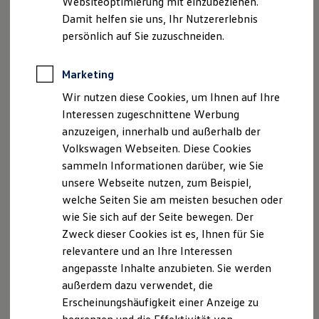
Websiteoptimierung mit einzubeziehen.
Elektrofahrzeugkonzepte
Geschäftsleitung: Oscar Voorvaart
Damit helfen sie uns, Ihr Nutzererlebnis
ID. EVERY1
Reichweite
persönlich auf Sie zuzuschneiden.
Kontakt:
Reichweite der ID. Modelle
Reichweite im Winter
Rekuperation
VW Telefon: 09441-6883-0
Marketing
Laden
VW Telefax: 09441-6883-80
Wir nutzen diese Cookies, um Ihnen auf Ihre
Laden unterwegs
Laden Zuhause
Interessen zugeschnittene Werbung
E-Mail:
info@autohaus-wiedmann.de
Ladestationen finden
anzuzeigen, innerhalb und außerhalb der
Ladezeitensimulator
Web:
www.autohaus-wiedmann.de
Volkswagen Webseiten. Diese Cookies
Batterie
Sicherheit
sammeln Informationen darüber, wie Sie
UStID:
Garantie und Lebensdauer
unsere Webseite nutzen, zum Beispiel,
DE 813947725
Nachhaltigkeit
welche Seiten Sie am meisten besuchen oder
Technologie
Kosten und Kauf
wie Sie sich auf der Seite bewegen. Der
Handelsregisternummer:
Verbrauchskosten
Zweck dieser Cookies ist es, Ihnen für Sie
Kaufoptionen
Registergericht Regensburg, HRB 1912
relevantere und an Ihre Interessen
E-Auto-Förderung
Software und Konnektivität
angepasste Inhalte anzubieten. Sie werden
Die ID. Software 6
Versicherungsvertreter mit Erlaubnisbefreiung,
außerdem dazu verwendet, die
ID. Software Versionen und Updates
Bundesrepublik Deutschland
Erscheinungshäufigkeit einer Anzeige zu
Digitale Extras
Schnittstellen zu Ihrem ID.