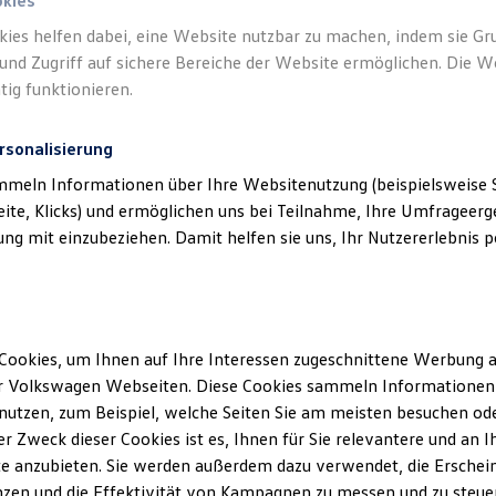
okies
kies helfen dabei, eine Website nutzbar zu machen, indem sie G
und Zugriff auf sichere Bereiche der Website ermöglichen. Die W
tig funktionieren.
rsonalisierung
mmeln Informationen über Ihre Websitenutzung (beispielsweise S
eite, Klicks) und ermöglichen uns bei Teilnahme, Ihre Umfrageerge
g mit einzubeziehen. Damit helfen sie uns, Ihr Nutzererlebnis pe
Cookies, um Ihnen auf Ihre Interessen zugeschnittene Werbung a
r Volkswagen Webseiten. Diese Cookies sammeln Informationen 
utzen, zum Beispiel, welche Seiten Sie am meisten besuchen oder
r Zweck dieser Cookies ist es, Ihnen für Sie relevantere und an I
e anzubieten. Sie werden außerdem dazu verwendet, die Erschein
zen und die Effektivität von Kampagnen zu messen und zu steuern