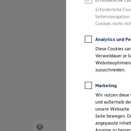
Erforderliche Co
Reifenpakete
Leasing
Erforderliche Coo
Leasing-Angebote
Seitennavigation 
Gebrauchtwagen Leasing
Cookies nicht rich
Junge Gebrauchtwagen-Leasing
Elektroauto Leasing
Kleinwagen-Leasing
Analytics und Pe
Leasing ohne Anzahlung
Finanzierung
Diese Cookies sa
Autokredit mit Schlussrate
Versicherungen und Garantien
Verweildauer je S
Kfz-Versicherung
Websiteoptimierun
(
Impressum & Rechtliches
)
Restschuldversicherungen
zuzuschneiden.
Garantien
Wartungsverträge
Geschäftskunden
Marketing
Professional Class bei Volkswagen
Großkunden
Wir nutzen diese 
Behörden
und außerhalb de
Direktkunden
Sonderfahrzeuge
unsere Webseite n
Anpfiff zum Gewinn
Seite bewegen. De
Elektromobilität
angepasste Inhalt
Elektroautos
ID. Tutorials
Anzeige zu begren