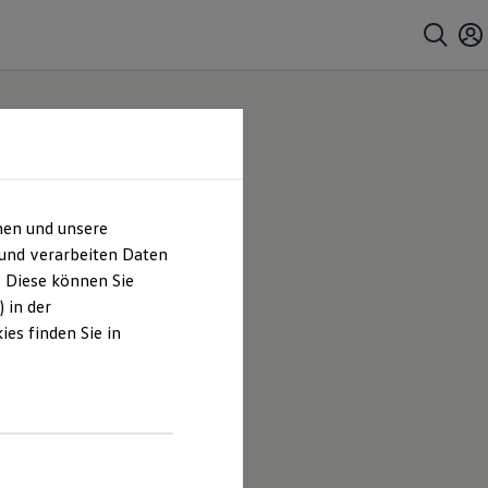
hen und unsere
 und verarbeiten Daten
. Diese können Sie
 in der
es finden Sie in