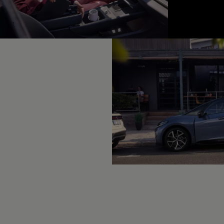
Hybridautos
Marke und Erlebnis
Volkswagen R und R Experience
1
R-Modelle
R Experience
Driving Experience
Volkswagen entdecken
Werkbesichtigung
Factory visit
Lifestyle Shop
T-Roc Kollektion
Golf Kollektion
ID. Kollektion
Volkswagen Kollektion
R-Kollektion
GTI Kollektion
Fußball Drop
we drive football
#wedriveproud
Besitzer und Service
myVolkswagen
Software Updates
Service und Ersatzteile
Inspektion und HU/AU
Reparaturen und Checks