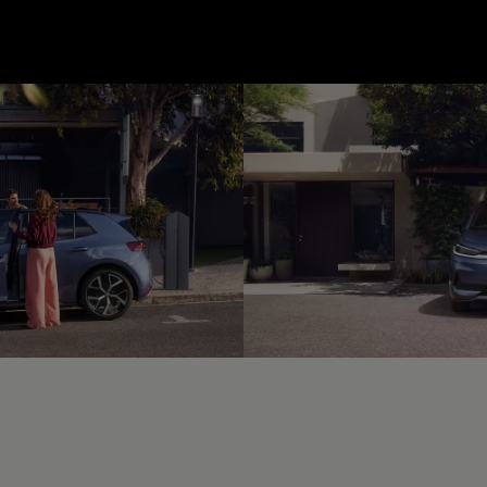
--:--
unde