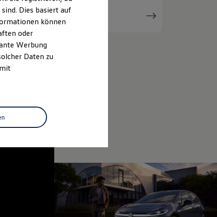
ind. Dies basiert auf
Serviceanfrage
stellen
Informationen können
aften oder
evante Werbung
solcher Daten zu
 mit
en