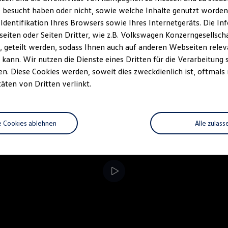
 besucht haben oder nicht, sowie welche Inhalte genutzt worden s
rzeugangebot
Servicetermin buchen
rdern
 Identifikation Ihres Browsers sowie Ihres Internetgeräts. Die 
iten oder Seiten Dritter, wie z.B. Volkswagen Konzerngesellsch
 geteilt werden, sodass Ihnen auch auf anderen Webseiten rel
kann. Wir nutzen die Dienste eines Dritten für die Verarbeitung 
. Diese Cookies werden, soweit dies zweckdienlich ist, oftmals
täten von Dritten verlinkt.
e Cookies ablehnen
Alle zulass