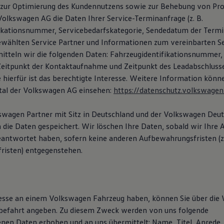
zur Optimierung des Kundennutzens sowie zur Behebung von Pro
Volkswagen AG die Daten Ihrer Service-Terminanfrage (z. B.
ikationsnummer, Servicebedarfskategorie, Sendedatum der Termi
wählten Service Partner und Informationen zum vereinbarten Se
mitteln wir die folgenden Daten: Fahrzeugidentifikationsnummer,
itpunkt der Kontaktaufnahme und Zeitpunkt des Leadabschlusse
 hierfür ist das berechtigte Interesse. Weitere Information könn
tal der Volkswagen AG einsehen:
https://datenschutz.volkswagen
kswagen Partner mit Sitz in Deutschland und der Volkswagen De
die Daten gespeichert. Wir löschen Ihre Daten, sobald wir Ihre A
eantwortet haben, sofern keine anderen Aufbewahrungsfristen (z. 
risten) entgegenstehen.
resse an einem Volkswagen Fahrzeug haben, können Sie über die
befahrt angeben. Zu diesem Zweck werden von uns folgende
en Daten erhoben und an uns übermittelt: Name, Titel, Anrede, 