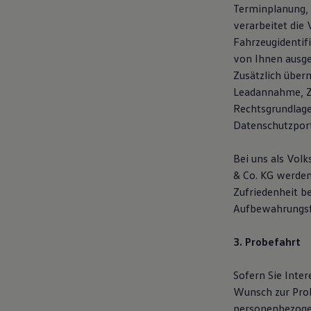
Terminplanung, 
verarbeitet die 
Fahrzeugidentif
von Ihnen ausge
Zusätzlich über
Leadannahme, Ze
Rechtsgrundlage
Datenschutzpor
Bei uns als Vol
& Co. KG werden 
Zufriedenheit b
Aufbewahrungsf
3. Probefahrt
Sofern Sie Inte
Wunsch zur Pro
personenbezogen