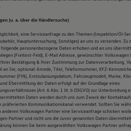
.
gen (u. a. über die Händlersuche)
glichkeit, eine Serviceanfrage zu den Themen (Inspektion/Öl-Serv
ubehör, Hauptuntersuchung, Sonstiges) an uns zu versenden. Zu
 folgende personenbezogene Daten erhoben und an uns übermitt
liegen (Freitext-Feld), E-Mail Adresse, gewünschter Volkswagen P
Ihrer Bestätigung & Ihrer Zustimmung zur Datenverarbeitung, V
l an Sie; optional: Anrede, Titel, Telefonnummer, KFZ-Kennzeich
snummer (FIN), Erstzulassungsdatum, Fahrzeugmodell, Marke, Kil
und Übermittlung der Daten erfolgt auf der Grundlage eines
ngsverhältnisses (Art. 6 Abs. 1 lit. b DSGVO) zur Unterbreitung 
übermittelten Daten werden durch uns zum Zweck der Kontaktau
n präferierten Kommunikationskanal verwendet. Sollten Sie wäh
 anderen Volkswagen Partner eine Serviceanfrage schicken woll
en Partner und nicht uns die zuvor genannten Daten übermittelt.
lärung können Sie beim ausgewählten Volkswagen Partner anfra