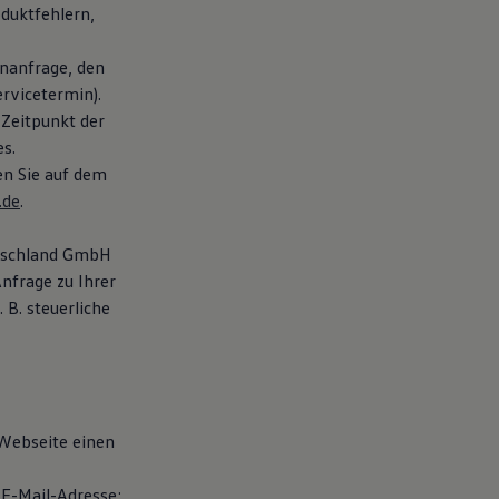
duktfehlern,
nanfrage, den
rvicetermin).
 Zeitpunkt der
s.
en Sie auf dem
.de
.
utschland GmbH
nfrage zu Ihrer
B. steuerliche
 Webseite einen
E-Mail-Adresse;