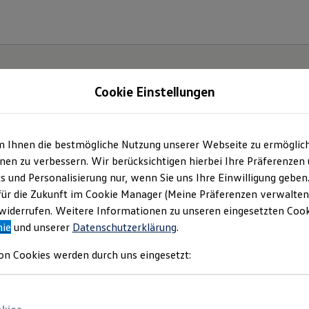
Cookie Einstellungen
m Ihnen die bestmögliche Nutzung unserer Webseite zu ermöglic
Autowelt Rinke & Kn
en zu verbessern. Wir berücksichtigen hierbei Ihre Präferenzen
cs und Personalisierung nur, wenn Sie uns Ihre Einwilligung geben
GmbH | Impressum &
für die Zukunft im Cookie Manager (Meine Präferenzen verwalten)
iderrufen. Weitere Informationen zu unseren eingesetzten Cooki
nie
und unserer
Datenschutzerklärung
.
Rechtliches
on Cookies werden durch uns eingesetzt:
en Sie Informationen über uns (RK Autowe