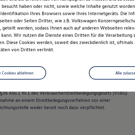
 besucht haben oder nicht, sowie welche Inhalte genutzt worden s
 Identifikation Ihres Browsers sowie Ihres Internetgeräts. Die 
iten oder Seiten Dritter, wie z.B. Volkswagen Konzerngesellsch
/ 3653-0
 geteilt werden, sodass Ihnen auch auf anderen Webseiten rel
653-53
kann. Wir nutzen die Dienste eines Dritten für die Verarbeitung 
autowelt.de
. Diese Cookies werden, soweit dies zweckdienlich ist, oftmals
täten von Dritten verlinkt.
: Gerhard Bollmeyer, Desiree Bollmeyer
944902
: Amtsgericht Arnsberg HRB 5474
 343/5875/1517
e Cookies ablehnen
Alle zulass
ermittlernummer: D-WPDI-MKIUJ-46
36 Abs.1 Nr.1 des Verbraucherstreitbeilegungsgesetz (VSBG):
ilnahme an einem Streitbeilegungsverfahren vor einer
chtungsstelle weder bereit noch dazu verpflichtet.