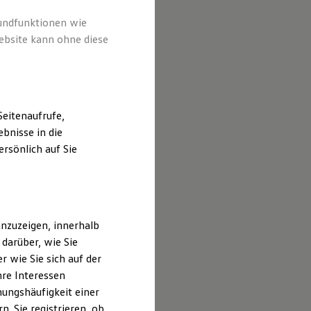
halten und
hrt sind.
rundfunktionen wie
ebsite kann ohne diese
eitenaufrufe,
bnisse in die
rsönlich auf Sie
nzuzeigen, innerhalb
darüber, wie Sie
 wie Sie sich auf der
hre Interessen
ungshäufigkeit einer
. Sie registrieren, ob