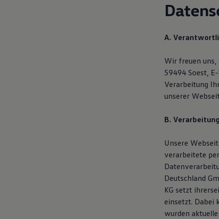
Datens
Hybridautos
Marke und Erlebnis
Volkswagen R und R Experience
R-Modelle
A. Verantwortl
R Experience
Driving Experience
Volkswagen entdecken
Wir freuen uns,
Werkbesichtigung
59494 Soest, E-
Factory visit
Verarbeitung I
Lifestyle Shop
T-Roc Kollektion
unserer Webseit
Golf Kollektion
ID. Kollektion
B. Verarbeitun
Volkswagen Kollektion
R-Kollektion
GTI Kollektion
Unsere Webseite
Fußball Drop
verarbeitete pe
we drive football
#wedriveproud
Datenverarbeit
Besitzer und Service
Deutschland Gmb
myVolkswagen
KG setzt ihrers
Software Updates
Service und Ersatzteile
einsetzt. Dabei
Inspektion und HU/AU
wurden aktuelle
Reparaturen und Checks