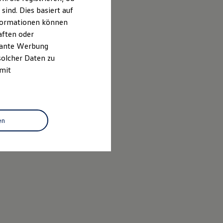
ind. Dies basiert auf
Informationen können
aften oder
evante Werbung
solcher Daten zu
 mit
en