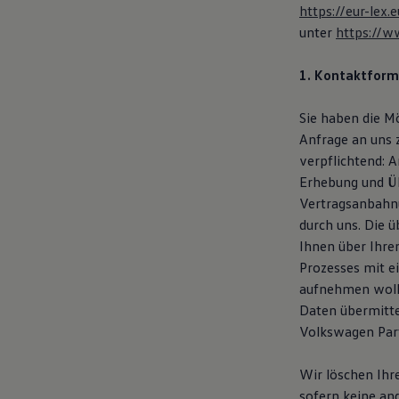
https://eur-le
Motorenöl und Flüssigkeiten
Räder und Reifen
unter
https://w
Pannen- und Unfallhilfe
Economy Service
1. Kontaktform
Volkswagen Teile
Zubehör
Modellspezifisches Zubehör
Sie haben die M
Schutz und Pflege
Anfrage an uns 
Transport
Entertainment und Elektronik
verpflichtend: 
Individualisieren
Erhebung und Üb
Wallbox und Ladekabel
Vertragsanbahnu
Digitale Extras
Dienste für Ihr Modell finden
durch uns. Die 
Volkswagen Apps, Login und Shop
Ihnen über Ihre
Handy und Fahrzeug verbinden
Prozesses mit e
Updates für Software, Karten und Radio
Über Ihr Auto
aufnehmen woll
Vorgängermodelle
Daten übermitte
Kundeninformationen
Volkswagen Part
Volkswagen Kundenbetreuung
Warn- und Kontrollleuchten
Assistenzsysteme
Wir löschen Ihr
Digitale Betriebsanleitung
sofern keine an
Live Beratung