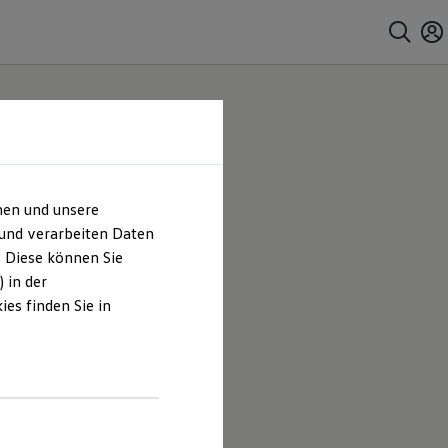
hen und unsere
ipps
 und verarbeiten Daten
. Diese können Sie
 in der
es finden Sie in
lt Rinke &