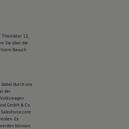
, Thomätor 12,
r Sie über die
Ihrem Besuch
 dabei durch uns
ei der
 Volkswagen
land GmbH & Co.
 Salesforce.com
werden. Es
 werden können: