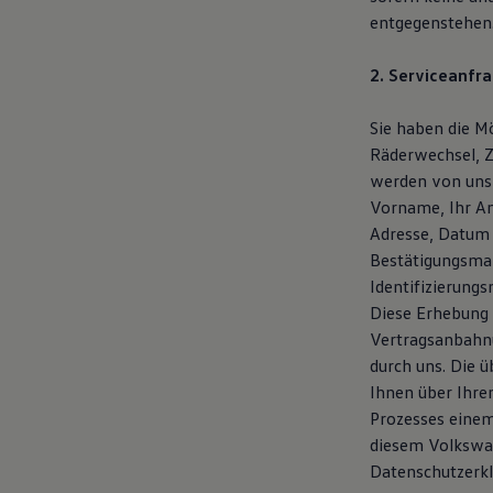
Magazin
entgegenstehen
Lifestyle
Transport
2. Serviceanfra
Familie
Elektromobilität
Volkswagen R
Sie haben die Mö
Pannen- und Unfallhilfe
Räderwechsel, Z
Volkswagen Kundenbetreuung
werden von uns
Vorname, Ihr An
Adresse, Datum 
Bestätigungsmai
Identifizierung
Diese Erhebung 
Vertragsanbahnu
durch uns. Die 
Ihnen über Ihre
Prozesses einem
diesem Volkswag
Datenschutzerk