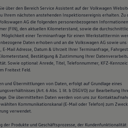
ie über den Bereich Service Assistent auf der Volkwagen Websi
u Ihrem nächsten anstehenden Inspektionsereignis erhalten. Zu
 Volkswagen AG die folgenden personenbezogenen Informationen
er (FIN), den aktuellen Kilometerstand, sowie die durchschnittli
er Möglichkeit einer Terminanfrage für einen Werkstatttermin wer
enbezogene Daten erhoben und an die Volkswagen AG sowie uns 
E-Mail Adresse, Datum & Uhrzeit Ihrer Terminanfrage, Fahrges
Kilometerstand, Bestätigung & Zustimmung Ihrer Datenverarbeit
ität. Sowie optional: Anrede, Titel, Telefonnummer, KFZ-Kennzei
m Freitext Feld.
n und Übermittlungen von Daten, erfolgt auf Grundlage eines
gsverhältnisses (Art. 6 Abs. 1 lit. b DSGVO) zur Bearbeitung Ihr
age. Die übermittelten Daten werden von uns zur Kontaktaufna
ewählten Kommunikationskanal (E-Mail oder Telefon) zum Zweck
rung verwendet.
g der Produkte und Geschäftsprozesse, der Kundenfunktionalität 