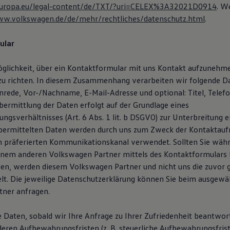
x.europa.eu/legal-content/de/TXT/?uri=CELEX%3A32021D0914
. W
ww.volkswagen.de/de/mehr/rechtliches/datenschutz.html
.
ular
öglichkeit, über ein Kontaktformular mit uns Kontakt aufzunehm
zu richten. In diesem Zusammenhang verarbeiten wir folgende D
Anrede, Vor-/Nachname, E-Mail-Adresse und optional: Titel, Tele
ermittlung der Daten erfolgt auf der Grundlage eines
ngsverhältnisses (Art. 6 Abs. 1 lit. b DSGVO) zur Unterbreitung 
übermittelten Daten werden durch uns zum Zweck der Kontaktau
n präferierten Kommunikationskanal verwendet. Sollten Sie wäh
inem anderen Volkswagen Partner mittels des Kontaktformulars
en, werden diesem Volkswagen Partner und nicht uns die zuvor
lt. Die jeweilige Datenschutzerklärung können Sie beim ausgewä
ner anfragen.
e Daten, sobald wir Ihre Anfrage zu Ihrer Zufriedenheit beantwor
deren Aufbewahrungsfristen (z. B. steuerliche Aufbewahrungsfris