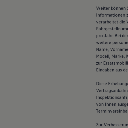
Weiter können S
Informationen z
verarbeitet die
Fahrgestellnumm
pro Jahr. Bei d
weitere person
Name, Vorname, 
Modell, Marke, 
zur Ersatzmobil
Eingaben aus de
Diese Erhebunge
Vertragsanbahnun
Inspektionsanfr
von Ihnen ausg
Terminvereinba
Zur Verbesserun