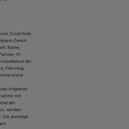
ice, Ersatzteile,
 diesem Zweck
elt: Name,
artner, IP-
ersanddatum der
en, Fahrzeug-
ometerstand.
eines Angebots
fnahme mit
rend des
en, werden
 Die jeweilige
gen.