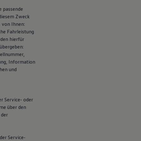
te passende
 diesem Zweck
 von Ihnen:
che Fahrleistung
den hierfür
übergeben:
tellnummer,
ung, Information
chen und
er Service- oder
hme über den
 der
der Service-