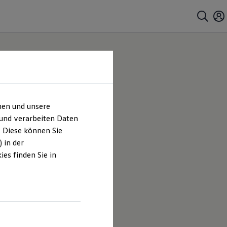
hen und unsere
 und verarbeiten Daten
. Diese können Sie
 in der
es finden Sie in