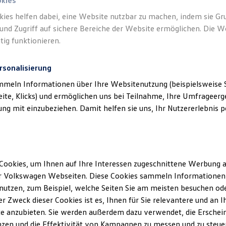
okies
kies helfen dabei, eine Website nutzbar zu machen, indem sie G
und Zugriff auf sichere Bereiche der Website ermöglichen. Die W
tig funktionieren.
rsonalisierung
mmeln Informationen über Ihre Websitenutzung (beispielsweise S
eite, Klicks) und ermöglichen uns bei Teilnahme, Ihre Umfrageerge
g mit einzubeziehen. Damit helfen sie uns, Ihr Nutzererlebnis pe
Cookies, um Ihnen auf Ihre Interessen zugeschnittene Werbung a
r Volkswagen Webseiten. Diese Cookies sammeln Informationen 
utzen, zum Beispiel, welche Seiten Sie am meisten besuchen oder
r Zweck dieser Cookies ist es, Ihnen für Sie relevantere und an I
e anzubieten. Sie werden außerdem dazu verwendet, die Erschein
zen und die Effektivität von Kampagnen zu messen und zu steuern