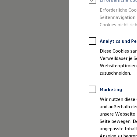
Erforderliche Co
Reifenpakete
Leasing
Erforderliche Coo
Leasing-Angebote
Seitennavigation 
Gebrauchtwagen Leasing
Cookies nicht rich
Junge Gebrauchtwagen-Leasing
Elektroauto Leasing
Kleinwagen-Leasing
(
Impressum & Rechtliches
)
Analytics und Pe
Leasing ohne Anzahlung
Finanzierung
Diese Cookies sa
Autokredit mit Schlussrate
Versicherungen und Garantien
Verweildauer je S
Kfz-Versicherung
Websiteoptimierun
Restschuldversicherungen
zuzuschneiden.
Garantien
Wartungsverträge
Geschäftskunden
Marketing
Professional Class bei Volkswagen
Großkunden
Wir nutzen diese 
Behörden
und außerhalb de
Direktkunden
Sonderfahrzeuge
unsere Webseite n
Anpfiff zum Gewinn
Seite bewegen. De
Elektromobilität
angepasste Inhalt
Elektroautos
ID. Tutorials
Anzeige zu begren