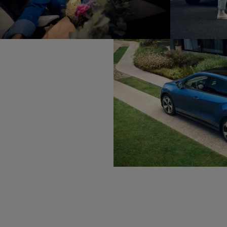
Hybridautos
Marke und Erlebnis
Volkswagen R und R Experience
R-Modelle
R Experience
Driving Experience
Volkswagen entdecken
Werkbesichtigung
Factory visit
Lifestyle Shop
T-Roc Kollektion
Golf Kollektion
ID. Kollektion
Volkswagen Kollektion
R-Kollektion
GTI Kollektion
Fußball Drop
we drive football
#wedriveproud
Besitzer und Service
myVolkswagen
Software Updates
Service und Ersatzteile
Inspektion und HU/AU
Reparaturen und Checks