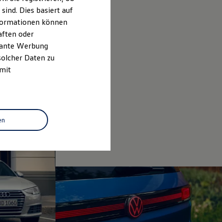
ind. Dies basiert auf
Informationen können
aften oder
evante Werbung
solcher Daten zu
 mit
en