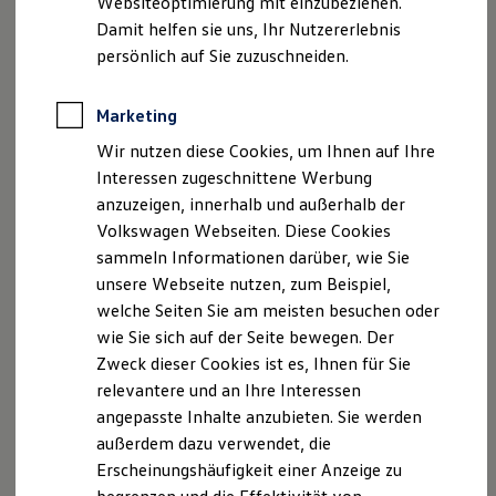
Websiteoptimierung mit einzubeziehen.
Elektrofahrzeugkonzepte
Registereintrag: Eintragung im Handelsregister
Damit helfen sie uns, Ihr Nutzererlebnis
ID. EVERY1
Registergericht: Amtsgericht Stuttgart
Reichweite
persönlich auf Sie zuzuschneiden.
Reichweite der ID. Modelle
Registernummer: HRA 301141
Reichweite im Winter
Umsatzsteuer-Identifikationsnummer: DE234682918
Rekuperation
Marketing
Laden
Haftung für Inhalte
Wir nutzen diese Cookies, um Ihnen auf Ihre
Laden unterwegs
Laden Zuhause
Interessen zugeschnittene Werbung
Ladestationen finden
Die Inhalte unserer Seiten wurden mit größter
anzuzeigen, innerhalb und außerhalb der
Ladezeitensimulator
Sorgfalt erstellt. Für die Richtigkeit, Vollständigkeit
Volkswagen Webseiten. Diese Cookies
Batterie
und Aktualität der Inhalte können wir jedoch keine
Sicherheit
sammeln Informationen darüber, wie Sie
Garantie und Lebensdauer
Gewähr übernehmen. Als Diensteanbieter sind wir
unsere Webseite nutzen, zum Beispiel,
Nachhaltigkeit
gemäß § 7 Abs.1 TMG für eigene Inhalte auf diesen
welche Seiten Sie am meisten besuchen oder
Technologie
Seiten nach den allgemeinen Gesetzen
Kosten und Kauf
wie Sie sich auf der Seite bewegen. Der
Verbrauchskosten
verantwortlich. Nach §§ 8 bis 10 TMG sind wir als
Zweck dieser Cookies ist es, Ihnen für Sie
Kaufoptionen
Diensteanbieter jedoch nicht verpflichtet,
relevantere und an Ihre Interessen
E-Auto-Förderung
übermittelte oder gespeicherte fremde
Software und Konnektivität
angepasste Inhalte anzubieten. Sie werden
Die ID. Software 6
Informationen zu überwachen oder nach Umständen
außerdem dazu verwendet, die
ID. Software Versionen und Updates
zu forschen, die auf eine rechtswidrige Tätigkeit
Erscheinungshäufigkeit einer Anzeige zu
Digitale Extras
hinweisen. Verpflichtungen zur Entfernung oder
Schnittstellen zu Ihrem ID.