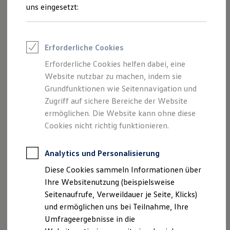
Inhalten und Angeboten, die auf dieser
Reifenpakete
uns eingesetzt:
Leasing
Website speziell aufgeführt sind.
Leasing-Angebote
Gebrauchtwagen Leasing
Junge Gebrauchtwagen-Leasing
Erforderliche Cookies
Elektroauto Leasing
Kleinwagen-Leasing
Erforderliche Cookies helfen dabei, eine
Impressum
Leasing ohne Anzahlung
Website nutzbar zu machen, indem sie
Finanzierung
Autokredit mit Schlussrate
Grundfunktionen wie Seitennavigation und
Datenschutzerklärung
Versicherungen und Garantien
Zugriff auf sichere Bereiche der Website
Kfz-Versicherung
ermöglichen. Die Website kann ohne diese
Restschuldversicherungen
Garantien
Cookies nicht richtig funktionieren.
Impressum
Wartungsverträge
Geschäftskunden
Professional Class bei Volkswagen
Analytics und Personalisierung
Angaben gemäß § 5 TMG
Großkunden
Diese Cookies sammeln Informationen über
Behörden
SEVO Automobile GmbH & Co. KG
Direktkunden
Ihre Websitenutzung (beispielsweise
Sonderfahrzeuge
Besigheimerstraße 62
Seitenaufrufe, Verweildauer je Seite, Klicks)
Anpfiff zum Gewinn
74366 Kirchheim am Neckar
und ermöglichen uns bei Teilnahme, Ihre
Elektromobilität
Elektroautos
Umfrageergebnisse in die
ID. Tutorials
Vertreten durch Geschäftsführer: Tobias R. Vogt