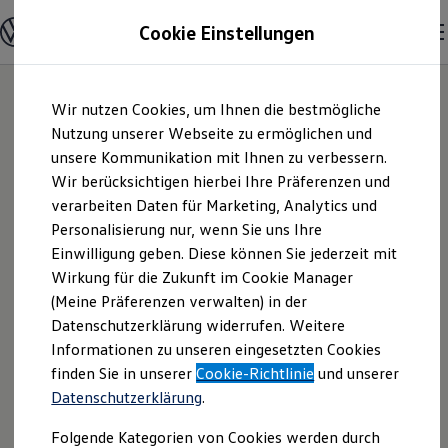
Modelle und Konfigurator
Cookie Einstellungen
Konfigurator
Modelle vergleichen
Konfiguration laden
Zum
Zum
Autosuche
Wir nutzen Cookies, um Ihnen die bestmögliche
Hauptinhalt
Footer
Elektroautos
springen
springen
Nutzung unserer Webseite zu ermöglichen und
ENERGY Sondermodelle
Nutzfahrzeuge
unsere Kommunikation mit Ihnen zu verbessern.
SEVO Automobile
SUV und CUV
Wir berücksichtigen hierbei Ihre Präferenzen und
Familienautos
verarbeiten Daten für Marketing, Analytics und
Kombis
GmbH & Co. OHG |
Kompaktwagen
Personalisierung nur, wenn Sie uns Ihre
Sportwagen
Einwilligung geben. Diese können Sie jederzeit mit
Impressum &
Schnell verfügbare Fahrzeuge
Angebote und Produkte
Wirkung für die Zukunft im Cookie Manager
Aktuelle Angebote
(Meine Präferenzen verwalten) in der
Rechtliches
E-Auto-Förderung
Datenschutzerklärung widerrufen. Weitere
Volkswagen Marktplatz
Informationen zu unseren eingesetzten Cookies
Die ENERGY Sondermodelle
Junge Gebrauchtwagen und Gebrauchtwagen
Hier finden Sie Informationen über uns
finden Sie in unserer
Cookie-Richtlinie
und unserer
Volkswagen Zertifizierte Gebrauchtwagen
Datenschutzerklärung
.
(SEVO Automobile GmbH & Co. OHG)
Elektromobilität bei Gebrauchtwagen
Zubehör- und Serviceangebote
als verantwortlichen Anbieter von
Folgende Kategorien von Cookies werden durch
Saisonangebote