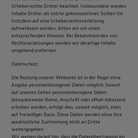
Magazin
Urheberrechte Dritter beachtet. Insbesondere werden
Lifestyle
Inhalte Dritter als solche gekennzeichnet. Sollten Sie
Transport
trotzdem auf eine Urheberrechtsverletzung
Familie
Elektromobilität
aufmerksam werden, bitten wir um einen
Volkswagen R
entsprechenden Hinweis. Bei Bekanntwerden von
Pannen- und Unfallhilfe
Rechtsverletzungen werden wir derartige Inhalte
Volkswagen Kundenbetreuung
umgehend entfernen.
Datenschutz
Die Nutzung unserer Webseite ist in der Regel ohne
Angabe personenbezogener Daten möglich. Soweit
auf unseren Seiten personenbezogene Daten
(beispielsweise Name, Anschrift oder eMail-Adressen)
erhoben werden, erfolgt dies, soweit möglich, stets
auf freiwilliger Basis. Diese Daten werden ohne Ihre
ausdrückliche Zustimmung nicht an Dritte
weitergegeben.
Wir weisen darauf hin, dass die Datenübertragung im