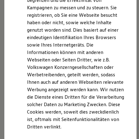
begrenzen und die Effektivität von
Hybridautos
Sperrung der Nutzung von Informationen nach den
Kampagnen zu messen und zu steuern. Sie
Marke und Erlebnis
allgemeinen Gesetzen bleiben hiervon unberührt.
registrieren, ob Sie eine Webseite besucht
Volkswagen R und R Experience
Eine diesbezügliche Haftung ist jedoch erst ab dem
R-Modelle
haben oder nicht, sowie welche Inhalte
R Experience
Zeitpunkt der Kenntnis einer konkreten
genutzt worden sind. Dies basiert auf einer
Driving Experience
Rechtsverletzung möglich. Bei Bekanntwerden von
eindeutigen Identifikation Ihres Browsers
Volkswagen entdecken
entsprechenden Rechtsverletzungen werden wir
Werkbesichtigung
sowie Ihres Internetgeräts. Die
Factory visit
diese Inhalte umgehend entfernen.
Informationen können mit anderen
Lifestyle Shop
Webseiten oder Seiten Dritter, wie z.B.
T-Roc Kollektion
Haftung für Links
Golf Kollektion
Volkswagen Konzerngesellschaften oder
ID. Kollektion
Werbetreibenden, geteilt werden, sodass
Volkswagen Kollektion
Unser Angebot enthält Links zu externen Webseiten
Ihnen auch auf anderen Webseiten relevante
R-Kollektion
Dritter, auf deren Inhalte wir keinen Einfluss haben.
GTI Kollektion
Werbung angezeigt werden kann. Wir nutzen
Deshalb können wir für diese fremden Inhalte auch
Fußball Drop
die Dienste eines Dritten für die Verarbeitung
we drive football
keine Gewähr übernehmen. Für die Inhalte der
solcher Daten zu Marketing Zwecken. Diese
#wedriveproud
verlinkten Seiten ist stets der jeweilige Anbieter oder
Besitzer und Service
Cookies werden, soweit dies zweckdienlich
Betreiber der Seiten verantwortlich. Die verlinkten
myVolkswagen
ist, oftmals mit Seitenfunktionalitäten von
Software Updates
Seiten wurden zum Zeitpunkt der Verlinkung auf
Dritten verlinkt.
Service und Ersatzteile
mögliche Rechtsverstöße überprüft. Rechtswidrige
Inspektion und HU/AU
Inhalte waren zum Zeitpunkt der Verlinkung nicht
Reparaturen und Checks