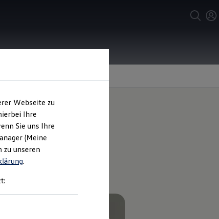
erer Webseite zu
ierbei Ihre
enn Sie uns Ihre
 Rennsport-
Manager (Meine
n zu unseren
klärung
.
t: