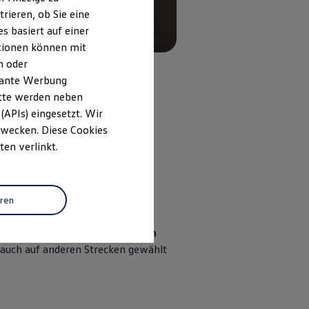
rieren, ob Sie eine
s basiert auf einer
ationen können mit
n oder
evante Werbung
itte werden neben
(APIs) eingesetzt. Wir
 Zwecken. Diese Cookies
ten verlinkt.
mance
auf der Nordschleife des
eren
und den
Querdynamiksystemen
l auch auf anderen Strecken gewählt