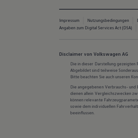
Hybridautos
Marke und Erlebnis
Volkswagen R und R Experience
R-Modelle
Impressum
Nutzungsbedingungen
R Experience
Angaben zum Digital Services Act (DSA)
Driving Experience
Volkswagen entdecken
Werkbesichtigung
Factory visit
Lifestyle Shop
Disclaimer von Volkswagen AG
T-Roc Kollektion
Die in dieser Darstellung gezeigte
Golf Kollektion
ID. Kollektion
Abgebildet sind teilweise Sonderau
Volkswagen Kollektion
Bitte beachten Sie auch unseren Kon
R-Kollektion
GTI Kollektion
Die angegebenen Verbrauchs- und Emi
Fußball Drop
dienen allein Vergleichszwecken z
we drive football
können relevante Fahrzeugparamete
#wedriveproud
sowie dem individuellen Fahrverhal
Besitzer und Service
beeinflussen.
myVolkswagen
Software Updates
Service und Ersatzteile
Inspektion und HU/AU
Reparaturen und Checks