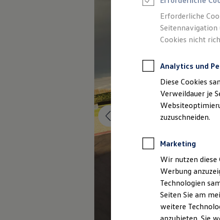
Erforderliche Co
Reifenpakete
Leasing
Erforderliche Coo
Leasing-Angebote
Seitennavigation 
Gebrauchtwagen Leasing
Cookies nicht rich
Junge Gebrauchtwagen-Leasing
Elektroauto Leasing
Kleinwagen-Leasing
Analytics und Pe
Leasing ohne Anzahlung
Finanzierung
Diese Cookies sa
Autokredit mit Schlussrate
Versicherungen und Garantien
Verweildauer je S
Kfz-Versicherung
Websiteoptimierun
Restschuldversicherungen
zuzuschneiden.
Garantien
Wartungsverträge
Geschäftskunden
Marketing
Professional Class bei Volkswagen
Großkunden
Wir nutzen diese 
Behörden
Werbung anzuzeig
Direktkunden
Sonderfahrzeuge
Technologien sam
Anpfiff zum Gewinn
Seiten Sie am mei
Elektromobilität
weitere Technolog
Elektroautos
ID. Tutorials
anzubieten. Sie w