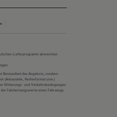
en
 deutschen Lieferprogramm abweichen.
ungen.
ht Bestandteil des Angebots, sondern
hör
(Anbauteile, Reifenformat usw.)
en Witterungs- und Verkehrsbedingungen
 die Fahrleistungswerte eines Fahrzeugs