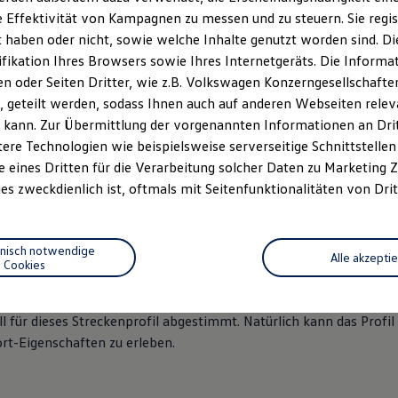
 Effektivität von Kampagnen zu messen und zu steuern. Sie regist
haben oder nicht, sowie welche Inhalte genutzt worden sind. Die
ifikation Ihres Browsers sowie Ihres Internetgeräts. Die Inform
 oder Seiten Dritter, wie z.B. Volkswagen Konzerngesellschafte
 geteilt werden, sodass Ihnen auch auf anderen Webseiten rel
 kann. Zur Übermittlung der vorgenannten Informationen an Dr
ere Technologien wie beispielsweise serverseitige Schnittstellen 
n 2
e eines Dritten für die Verarbeitung solcher Daten zu Marketing
es zweckdienlich ist, oftmals mit Seitenfunktionalitäten von Drit
gezielte Abstimmung des gesamten Fahrzeugs für
optimale
Perfor
hnisch notwendige
 stehen hier im Vordergrund.
Alle akzepti
Cookies
erbindung mit der
optionalen adaptiven Fahrwerksregelung DCC
ll für dieses Streckenprofil abgestimmt. Natürlich kann das Profi
t-Eigenschaften zu erleben.