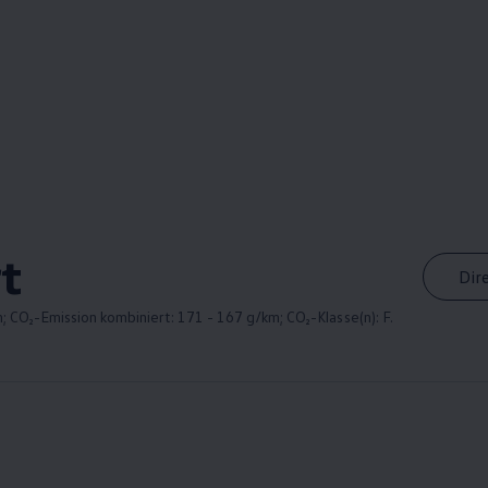
t
Dir
; CO₂-Emission kombiniert: 171 - 167 g/km; CO₂-Klasse(n): F.