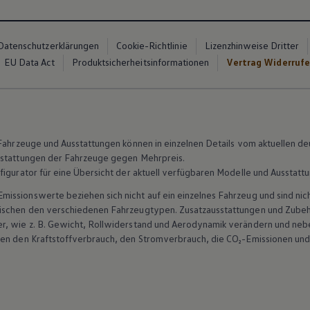
Datenschutzerklärungen
Cookie-Richtlinie
Lizenzhinweise Dritter
EU Data Act
Produktsicherheitsinformationen
Vertrag Widerruf
n Fahrzeuge und Ausstattungen können in einzelnen Details vom aktuellen
sstattungen der Fahrzeuge gegen Mehrpreis.
figurator für eine Übersicht der aktuell verfügbaren Modelle und Ausstatt
ssionswerte beziehen sich nicht auf ein einzelnes Fahrzeug und sind nic
wischen den verschiedenen Fahrzeugtypen. Zusatzausstattungen und
Zube
r, wie
z. B.
Gewicht, Rollwiderstand und Aerodynamik verändern und neb
ten den Kraftstoffverbrauch, den Stromverbrauch, die CO₂-Emissionen und