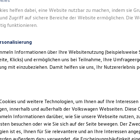
okies
kies helfen dabei, eine Website nutzbar zu machen, indem sie G
und Zugriff auf sichere Bereiche der Website ermöglichen. Die W
tig funktionieren.
rsonalisierung
mmeln Informationen über Ihre Websitenutzung (beispielsweise S
eite, Klicks) und ermöglichen uns bei Teilnahme, Ihre Umfrageerge
g mit einzubeziehen. Damit helfen sie uns, Ihr Nutzererlebnis pe
Cookies und weitere Technologien, um Ihnen auf Ihre Interessen
en, innerhalb und außerhalb der Volkswagen Webseiten. Diese C
meln Informationen darüber, wie Sie unsere Webseite nutzen, zu
sten besuchen oder wie Sie sich auf der Seite bewegen. Der Zwec
ien ist es, Ihnen für Sie relevantere und an Ihre Interessen ange
erden außerdem dazu verwendet, die Erscheinungshäufigkeit eine