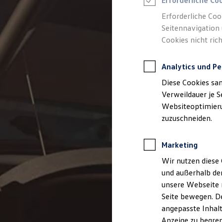
Erforderliche Co
Reifenpakete
Leasing
Erforderliche Coo
Leasing-Angebote
Seitennavigation 
Gebrauchtwagen Leasing
Cookies nicht rich
Junge Gebrauchtwagen-Leasing
Elektroauto Leasing
Kleinwagen-Leasing
Analytics und Pe
Leasing ohne Anzahlung
Finanzierung
Diese Cookies sa
Autokredit mit Schlussrate
Versicherungen und Garantien
Verweildauer je S
Kfz-Versicherung
Websiteoptimierun
Restschuldversicherungen
zuzuschneiden.
Garantien
Wartungsverträge
Geschäftskunden
Marketing
Professional Class bei Volkswagen
Großkunden
Wir nutzen diese 
Behörden
und außerhalb de
Direktkunden
Sonderfahrzeuge
unsere Webseite n
Anpfiff zum Gewinn
Seite bewegen. De
Elektromobilität
angepasste Inhalt
Elektroautos
ID. Tutorials
Anzeige zu begren