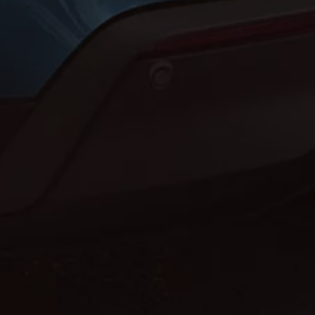
Motorenöl und Flüssigkeiten
Räder und Reifen
Pannen- und Unfallhilfe
Economy Service
Volkswagen Teile
Zubehör
Modellspezifisches Zubehör
Schutz und Pflege
Transport
Entertainment und Elektronik
Individualisieren
Wallbox und Ladekabel
Digitale Extras
Dienste für Ihr Modell finden
Volkswagen Apps, Login und Shop
Handy und Fahrzeug verbinden
Updates für Software, Karten und Radio
Über Ihr Auto
Vorgängermodelle
Kundeninformationen
Volkswagen Kundenbetreuung
Warn- und Kontrollleuchten
Assistenzsysteme
Digitale Betriebsanleitung
Live Beratung