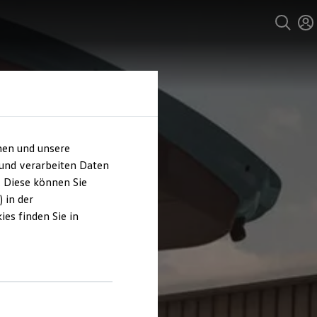
hen und unsere
 und verarbeiten Daten
. Diese können Sie
 in der
es finden Sie in