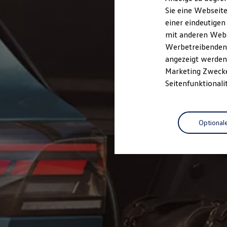
Elektrofahrzeugkonzepte
Sie eine Webseite
ID. EVERY1
einer eindeutigen
Reichweite
Reichweite der ID. Modelle
mit anderen Webse
Reichweite im Winter
Werbetreibenden,
Rekuperation
angezeigt werden 
Laden
Laden unterwegs
Marketing Zwecken
Laden Zuhause
Seitenfunktionali
Ladestationen finden
Ladezeitensimulator
Batterie
Sicherheit
Optional
Garantie und Lebensdauer
Nachhaltigkeit
Technologie
Kosten und Kauf
Verbrauchskosten
Kaufoptionen
E-Auto-Förderung
Software und Konnektivität
Die ID. Software 6
ID. Software Versionen und Updates
Digitale Extras
Schnittstellen zu Ihrem ID.