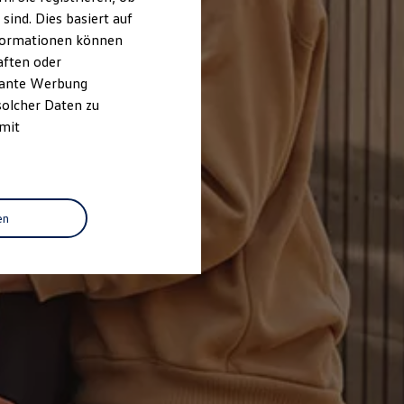
ind. Dies basiert auf
Informationen können
aften oder
evante Werbung
solcher Daten zu
 mit
en