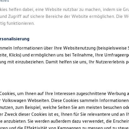
okies
kies helfen dabei, eine Website nutzbar zu machen, indem sie G
und Zugriff auf sichere Bereiche der Website ermöglichen. Die W
tig funktionieren.
rsonalisierung
mmeln Informationen über Ihre Websitenutzung (beispielsweise S
eite, Klicks) und ermöglichen uns bei Teilnahme, Ihre Umfrageerge
g mit einzubeziehen. Damit helfen sie uns, Ihr Nutzererlebnis pe
Cookies, um Ihnen auf Ihre Interessen zugeschnittene Werbung a
r Volkswagen Webseiten. Diese Cookies sammeln Informationen 
utzen, zum Beispiel, welche Seiten Sie am meisten besuchen oder
r Zweck dieser Cookies ist es, Ihnen für Sie relevantere und an I
e anzubieten. Sie werden außerdem dazu verwendet, die Erschein
zen und die Effektivität von Kampagnen zu messen und zu steuern