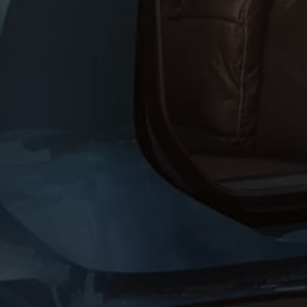
Hybridautos
Marke und Erlebnis
Volkswagen R und R Experience
R-Modelle
R Experience
Driving Experience
Volkswagen entdecken
Werkbesichtigung
Factory visit
Lifestyle Shop
T-Roc Kollektion
Golf Kollektion
ID. Kollektion
Volkswagen Kollektion
R-Kollektion
GTI Kollektion
Fußball Drop
we drive football
#wedriveproud
Besitzer und Service
myVolkswagen
Software Updates
Service und Ersatzteile
Inspektion und HU/AU
Reparaturen und Checks