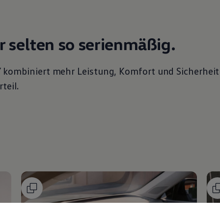
r selten so serienmäßig.
Y
kombiniert mehr Leistung, Komfort und Sicherheit
teil.