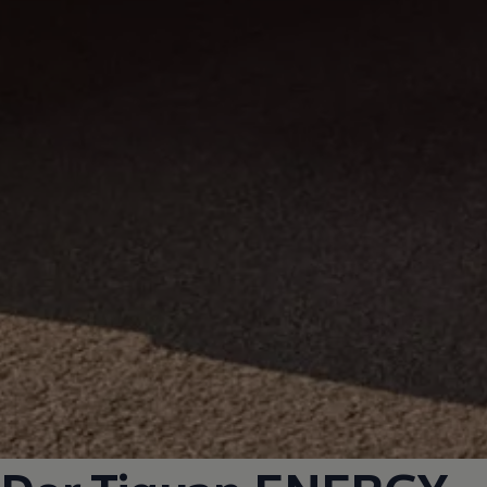
Magazin
Lifestyle
Transport
Familie
Elektromobilität
Volkswagen R
Pannen- und Unfallhilfe
Volkswagen Kundenbetreuung