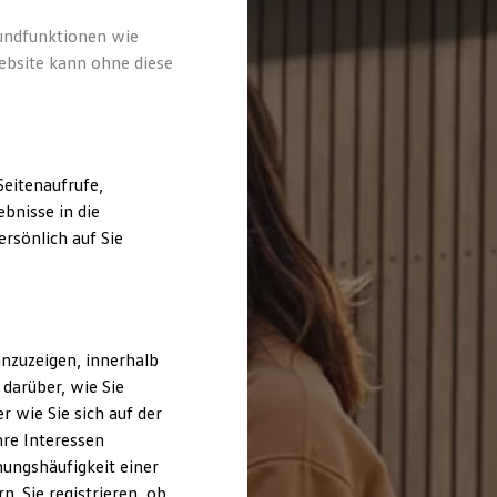
rundfunktionen wie
ebsite kann ohne diese
eitenaufrufe,
bnisse in die
rsönlich auf Sie
nzuzeigen, innerhalb
darüber, wie Sie
 wie Sie sich auf der
hre Interessen
ungshäufigkeit einer
. Sie registrieren, ob