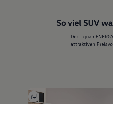
So viel SUV wa
Der
Tiguan
ENERG
attraktiven Preisvor