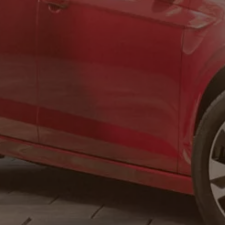
Hybridautos
Marke und Erlebnis
Volkswagen R und R Experience
R-Modelle
R Experience
Driving Experience
Volkswagen entdecken
Werkbesichtigung
Factory visit
Lifestyle Shop
T-Roc Kollektion
Golf Kollektion
ID. Kollektion
Volkswagen Kollektion
R-Kollektion
GTI Kollektion
Fußball Drop
we drive football
#wedriveproud
Besitzer und Service
myVolkswagen
Software Updates
Service und Ersatzteile
Inspektion und HU/AU
Reparaturen und Checks