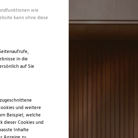
rundfunktionen wie
ebsite kann ohne diese
eitenaufrufe,
bnisse in die
rsönlich auf Sie
 zugeschnittene
ookies und weitere
m Beispiel, welche
k dieser Cookies und
passte Inhalte
r Anzeige zu