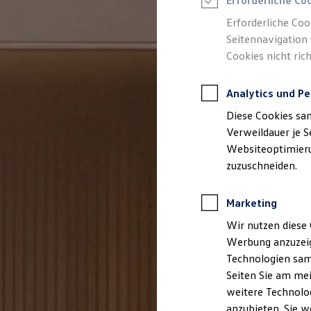
Erforderliche Co
Reifenpakete
Leasing
Erforderliche Coo
Leasing-Angebote
Seitennavigation 
Gebrauchtwagen Leasing
Cookies nicht rich
Junge Gebrauchtwagen-Leasing
Elektroauto Leasing
Kleinwagen-Leasing
Analytics und Pe
Leasing ohne Anzahlung
Finanzierung
Diese Cookies sa
Autokredit mit Schlussrate
Versicherungen und Garantien
Verweildauer je S
Kfz-Versicherung
Websiteoptimierun
Restschuldversicherungen
zuzuschneiden.
Garantien
Wartungsverträge
Geschäftskunden
Marketing
Professional Class bei Volkswagen
Großkunden
Wir nutzen diese 
Behörden
Werbung anzuzeig
Direktkunden
Sonderfahrzeuge
Technologien sam
Anpfiff zum Gewinn
Seiten Sie am mei
Elektromobilität
weitere Technolog
Elektroautos
ID. Tutorials
anzubieten. Sie w