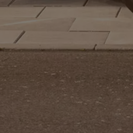
Motorenöl und Flüssigkeiten
Räder und Reifen
Pannen- und Unfallhilfe
Economy Service
Volkswagen Teile
Zubehör
Modellspezifisches Zubehör
Schutz und Pflege
Transport
Entertainment und Elektronik
Individualisieren
Wallbox und Ladekabel
Digitale Extras
Dienste für Ihr Modell finden
Volkswagen Apps, Login und Shop
Handy und Fahrzeug verbinden
Updates für Software, Karten und Radio
Über Ihr Auto
Vorgängermodelle
Kundeninformationen
Volkswagen Kundenbetreuung
Warn- und Kontrollleuchten
Assistenzsysteme
Digitale Betriebsanleitung
Live Beratung