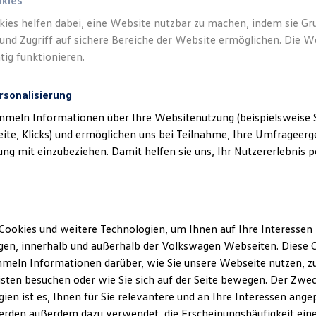
okies
kies helfen dabei, eine Website nutzbar zu machen, indem sie G
und Zugriff auf sichere Bereiche der Website ermöglichen. Die W
tig funktionieren.
rsonalisierung
mmeln Informationen über Ihre Websitenutzung (beispielsweise S
eite, Klicks) und ermöglichen uns bei Teilnahme, Ihre Umfrageerge
g mit einzubeziehen. Damit helfen sie uns, Ihr Nutzererlebnis pe
Cookies und weitere Technologien, um Ihnen auf Ihre Interessen
en, innerhalb und außerhalb der Volkswagen Webseiten. Diese C
meln Informationen darüber, wie Sie unsere Webseite nutzen, zu
sten besuchen oder wie Sie sich auf der Seite bewegen. Der Zwec
ien ist es, Ihnen für Sie relevantere und an Ihre Interessen ange
erden außerdem dazu verwendet, die Erscheinungshäufigkeit eine