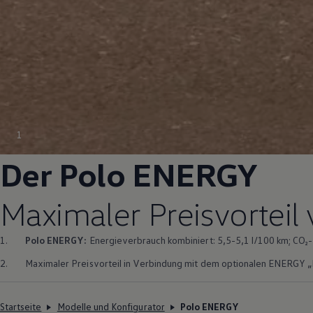
Magazin
Lifestyle
Transport
Familie
Elektromobilität
Volkswagen R
Pannen- und Unfallhilfe
Volkswagen Kundenbetreuung
1
Der
Polo
ENERGY
Maximaler Preisvorteil 
1.
Polo
ENERGY
:
Energieverbrauch kombiniert: 5,5-5,1 l/100 km; CO₂-
2.
Maximaler Preisvorteil in Verbindung mit dem optionalen
ENERGY
„
Startseite
Modelle und Konfigurator
Polo ENERGY