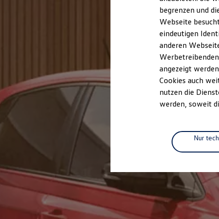
Elektrofahrzeugkonzepte
begrenzen und die
ID. EVERY1
Webseite besucht 
Reichweite
Reichweite der ID. Modelle
eindeutigen Ident
Reichweite im Winter
anderen Webseiten
Rekuperation
Werbetreibenden,
Laden
Laden unterwegs
angezeigt werden
Laden Zuhause
Cookies auch weit
Ladestationen finden
nutzen die Dienst
Ladezeitensimulator
Batterie
werden, soweit di
Sicherheit
Garantie und Lebensdauer
Nachhaltigkeit
Technologie
Nur tec
Kosten und Kauf
Verbrauchskosten
Kaufoptionen
E-Auto-Förderung
Software und Konnektivität
Die ID. Software 6
ID. Software Versionen und Updates
Digitale Extras
Schnittstellen zu Ihrem ID.