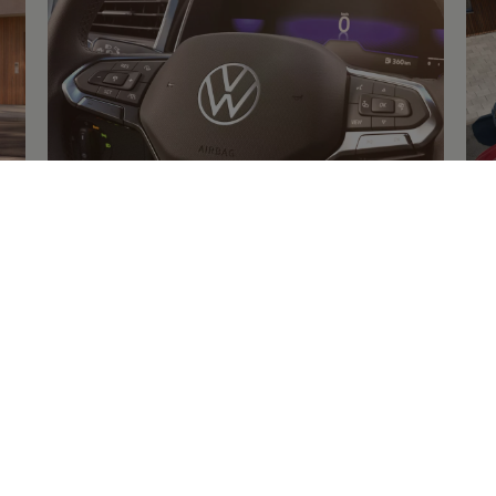
Mehr zum
Interieur
Me
re
ENERGY
Sondermo