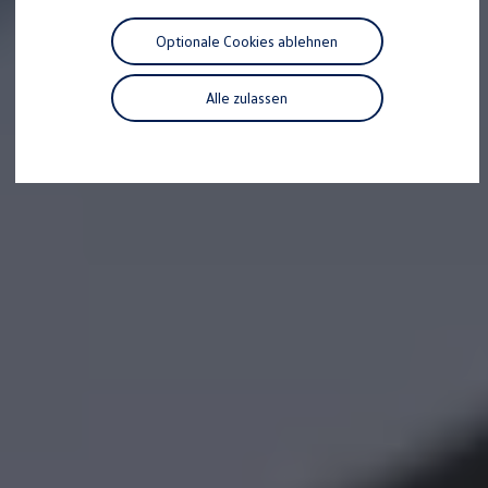
Motorenöl und Flüssigkeiten
Räder und Reifen
Optionale Cookies ablehnen
Pannen- und Unfallhilfe
Economy Service
Volkswagen Teile
Alle zulassen
Zubehör
Modellspezifisches Zubehör
Schutz und Pflege
Transport
Entertainment und Elektronik
Individualisieren
Wallbox und Ladekabel
Digitale Extras
Dienste für Ihr Modell finden
Volkswagen Apps, Login und Shop
Handy und Fahrzeug verbinden
Updates für Software, Karten und Radio
Über Ihr Auto
Vorgängermodelle
Kundeninformationen
Volkswagen Kundenbetreuung
Warn- und Kontrollleuchten
Assistenzsysteme
Digitale Betriebsanleitung
Live Beratung