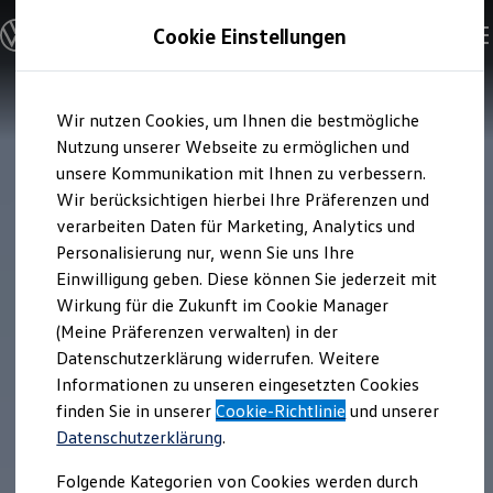
Modelle und Konfigurator
Cookie Einstellungen
Konfigurator
Modelle vergleichen
Konfiguration laden
Zum
Zum
Autosuche
Wir nutzen Cookies, um Ihnen die bestmögliche
Hauptinhalt
Footer
Elektroautos
springen
springen
Nutzung unserer Webseite zu ermöglichen und
ENERGY Sondermodelle
Nutzfahrzeuge
unsere Kommunikation mit Ihnen zu verbessern.
SUV und CUV
Wir berücksichtigen hierbei Ihre Präferenzen und
Familienautos
verarbeiten Daten für Marketing, Analytics und
Kombis
Kompaktwagen
Personalisierung nur, wenn Sie uns Ihre
Sportwagen
Einwilligung geben. Diese können Sie jederzeit mit
Schnell verfügbare Fahrzeuge
Angebote und Produkte
Wirkung für die Zukunft im Cookie Manager
Aktuelle Angebote
(Meine Präferenzen verwalten) in der
E-Auto-Förderung
Datenschutzerklärung widerrufen. Weitere
Volkswagen Marktplatz
Informationen zu unseren eingesetzten Cookies
Die ENERGY Sondermodelle
Junge Gebrauchtwagen und Gebrauchtwagen
finden Sie in unserer
Cookie-Richtlinie
und unserer
Volkswagen Zertifizierte Gebrauchtwagen
Datenschutzerklärung
.
Elektromobilität bei Gebrauchtwagen
Zubehör- und Serviceangebote
Folgende Kategorien von Cookies werden durch
Saisonangebote