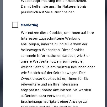
Websiteoptimierung mit einzubeziehen.
Elektrofahrzeugkonzepte
Damit helfen sie uns, Ihr Nutzererlebnis
ID. EVERY1
Reichweite
persönlich auf Sie zuzuschneiden.
Reichweite der ID. Modelle
Reichweite im Winter
Rekuperation
Marketing
Laden
Wir nutzen diese Cookies, um Ihnen auf Ihre
Laden unterwegs
Laden Zuhause
Interessen zugeschnittene Werbung
Ladestationen finden
anzuzeigen, innerhalb und außerhalb der
Ladezeitensimulator
Volkswagen Webseiten. Diese Cookies
Batterie
Sicherheit
sammeln Informationen darüber, wie Sie
Garantie und Lebensdauer
unsere Webseite nutzen, zum Beispiel,
Nachhaltigkeit
welche Seiten Sie am meisten besuchen oder
Technologie
Kosten und Kauf
wie Sie sich auf der Seite bewegen. Der
Verbrauchskosten
Zweck dieser Cookies ist es, Ihnen für Sie
Kaufoptionen
relevantere und an Ihre Interessen
E-Auto-Förderung
Software und Konnektivität
angepasste Inhalte anzubieten. Sie werden
Die ID. Software 6
außerdem dazu verwendet, die
ID. Software Versionen und Updates
Erscheinungshäufigkeit einer Anzeige zu
Digitale Extras
Schnittstellen zu Ihrem ID.