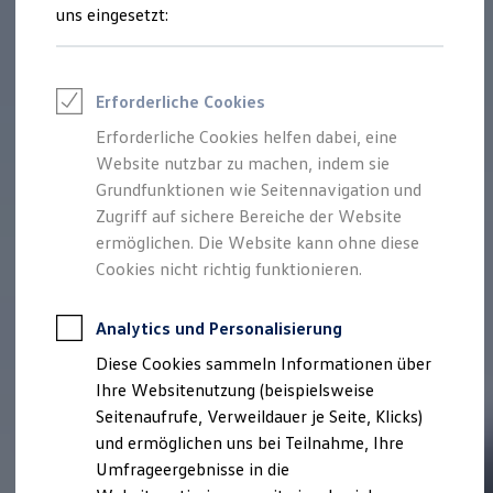
Reifenpakete
uns eingesetzt:
Leasing
Leasing-Angebote
Gebrauchtwagen Leasing
Junge Gebrauchtwagen-Leasing
Erforderliche Cookies
Elektroauto Leasing
Kleinwagen-Leasing
Erforderliche Cookies helfen dabei, eine
Leasing ohne Anzahlung
Website nutzbar zu machen, indem sie
Finanzierung
Autokredit mit Schlussrate
Grundfunktionen wie Seitennavigation und
Versicherungen und Garantien
Zugriff auf sichere Bereiche der Website
Kfz-Versicherung
ermöglichen. Die Website kann ohne diese
Restschuldversicherungen
Garantien
Cookies nicht richtig funktionieren.
Wartungsverträge
Geschäftskunden
Professional Class bei Volkswagen
Analytics und Personalisierung
Großkunden
Diese Cookies sammeln Informationen über
Behörden
Direktkunden
Ihre Websitenutzung (beispielsweise
Sonderfahrzeuge
Seitenaufrufe, Verweildauer je Seite, Klicks)
Anpfiff zum Gewinn
und ermöglichen uns bei Teilnahme, Ihre
Elektromobilität
Elektroautos
Umfrageergebnisse in die
ID. Tutorials