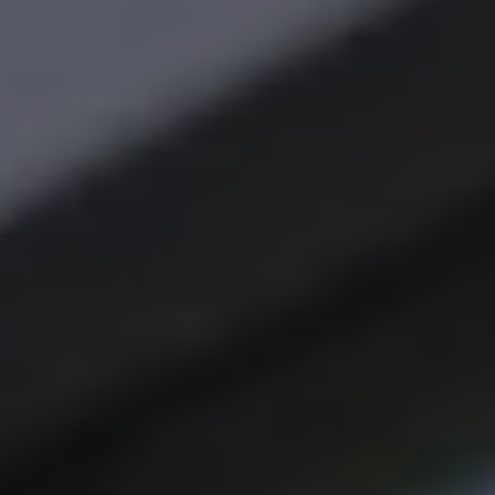
Magazin
Lifestyle
Transport
Familie
Elektromobilität
Volkswagen R
Pannen- und Unfallhilfe
Volkswagen Kundenbetreuung