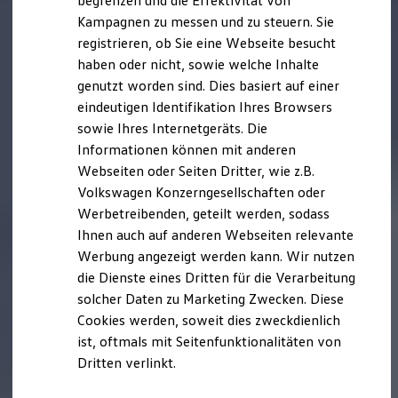
begrenzen und die Effektivität von
Hybridautos
Kampagnen zu messen und zu steuern. Sie
Marke und Erlebnis
registrieren, ob Sie eine Webseite besucht
Volkswagen R und R Experience
R-Modelle
haben oder nicht, sowie welche Inhalte
R Experience
genutzt worden sind. Dies basiert auf einer
Driving Experience
eindeutigen Identifikation Ihres Browsers
Volkswagen entdecken
Werkbesichtigung
sowie Ihres Internetgeräts. Die
Factory visit
Informationen können mit anderen
Lifestyle Shop
Webseiten oder Seiten Dritter, wie z.B.
T-Roc Kollektion
Golf Kollektion
Volkswagen Konzerngesellschaften oder
ID. Kollektion
Werbetreibenden, geteilt werden, sodass
Volkswagen Kollektion
Ihnen auch auf anderen Webseiten relevante
R-Kollektion
GTI Kollektion
Werbung angezeigt werden kann. Wir nutzen
Fußball Drop
die Dienste eines Dritten für die Verarbeitung
we drive football
solcher Daten zu Marketing Zwecken. Diese
#wedriveproud
Besitzer und Service
Cookies werden, soweit dies zweckdienlich
myVolkswagen
ist, oftmals mit Seitenfunktionalitäten von
Software Updates
Dritten verlinkt.
Service und Ersatzteile
Inspektion und HU/AU
Reparaturen und Checks