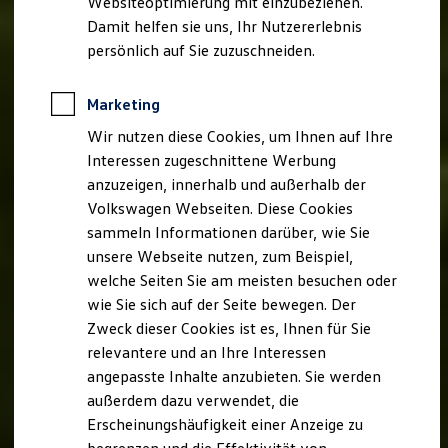
Websiteoptimierung mit einzubeziehen.
Der neue ID. Polo
Damit helfen sie uns, Ihr Nutzererlebnis
Der neue ID.3 Neo
Der ID.4
persönlich auf Sie zuzuschneiden.
Der ID.4 GTX
Der ID.5 GTX
Der ID.7
Marketing
Der ID.7 GTX
Wir nutzen diese Cookies, um Ihnen auf Ihre
Der ID.7 Tourer
Der ID.7 GTX Tourer
Interessen zugeschnittene Werbung
Der ID. Buzz
anzuzeigen, innerhalb und außerhalb der
Der neue ID. Cross
Volkswagen Webseiten. Diese Cookies
Elektrofahrzeugkonzepte
ID. EVERY1
sammeln Informationen darüber, wie Sie
Reichweite
unsere Webseite nutzen, zum Beispiel,
Reichweite der ID. Modelle
welche Seiten Sie am meisten besuchen oder
Reichweite im Winter
Rekuperation
wie Sie sich auf der Seite bewegen. Der
Laden
Zweck dieser Cookies ist es, Ihnen für Sie
Laden unterwegs
relevantere und an Ihre Interessen
Laden Zuhause
Ladestationen finden
angepasste Inhalte anzubieten. Sie werden
Ladezeitensimulator
außerdem dazu verwendet, die
Batterie
Erscheinungshäufigkeit einer Anzeige zu
Sicherheit
Garantie und Lebensdauer