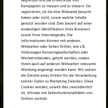
begrenzen und die Effektivität von
Nachhaltigkeit
Kampagnen zu messen und zu steuern. Sie
Technologie
registrieren, ob Sie eine Webseite besucht
Kosten und Kauf
Verbrauchskosten
haben oder nicht, sowie welche Inhalte
Kaufoptionen
genutzt worden sind. Dies basiert auf einer
E-Auto-Förderung
eindeutigen Identifikation Ihres Browsers
Software und Konnektivität
Die ID. Software 6
sowie Ihres Internetgeräts. Die
ID. Software Versionen und Updates
Informationen können mit anderen
Digitale Extras
Webseiten oder Seiten Dritter, wie z.B.
Schnittstellen zu Ihrem ID.
Hybridautos
Volkswagen Konzerngesellschaften oder
Marke und Erlebnis
Werbetreibenden, geteilt werden, sodass
Volkswagen R und R Experience
Ihnen auch auf anderen Webseiten relevante
R-Modelle
R Experience
Werbung angezeigt werden kann. Wir nutzen
Driving Experience
die Dienste eines Dritten für die Verarbeitung
Volkswagen entdecken
solcher Daten zu Marketing Zwecken. Diese
Werkbesichtigung
Factory visit
Cookies werden, soweit dies zweckdienlich
Lifestyle Shop
ist, oftmals mit Seitenfunktionalitäten von
T-Roc Kollektion
Dritten verlinkt.
Golf Kollektion
ID. Kollektion
Volkswagen Kollektion