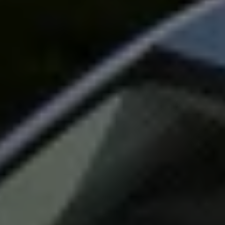
Volkswagen Apps, Login und Shop
Handy und Fahrzeug verbinden
Updates für Software, Karten und Radio
Über Ihr Auto
Vorgängermodelle
Kundeninformationen
Volkswagen Kundenbetreuung
Warn- und Kontrollleuchten
Assistenzsysteme
Digitale Betriebsanleitung
Live Beratung
Magazin
Lifestyle
Transport
Familie
Elektromobilität
Volkswagen R
Pannen- und Unfallhilfe
Volkswagen Kundenbetreuung