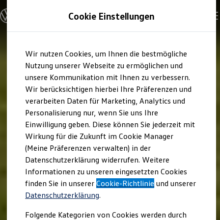
Modelle und Konfigurator
Cookie Einstellungen
Konfigurator
Modelle vergleichen
Konfiguration laden
Zum
Zum
Autosuche
Wir nutzen Cookies, um Ihnen die bestmögliche
Hauptinhalt
Footer
Elektroautos
springen
springen
Nutzung unserer Webseite zu ermöglichen und
ENERGY Sondermodelle
Nutzfahrzeuge
unsere Kommunikation mit Ihnen zu verbessern.
SUV und CUV
Wir berücksichtigen hierbei Ihre Präferenzen und
Familienautos
verarbeiten Daten für Marketing, Analytics und
Kombis
Kompaktwagen
Personalisierung nur, wenn Sie uns Ihre
Sportwagen
Einwilligung geben. Diese können Sie jederzeit mit
Schnell verfügbare Fahrzeuge
Angebote und Produkte
Wirkung für die Zukunft im Cookie Manager
Aktuelle Angebote
(Meine Präferenzen verwalten) in der
E-Auto-Förderung
Datenschutzerklärung widerrufen. Weitere
Volkswagen Marktplatz
Informationen zu unseren eingesetzten Cookies
Die ENERGY Sondermodelle
Junge Gebrauchtwagen und Gebrauchtwagen
finden Sie in unserer
Cookie-Richtlinie
und unserer
Volkswagen Zertifizierte Gebrauchtwagen
Datenschutzerklärung
.
Elektromobilität bei Gebrauchtwagen
Zubehör- und Serviceangebote
Folgende Kategorien von Cookies werden durch
Saisonangebote