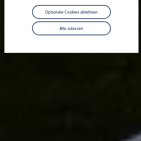
R-Kollektion
GTI Kollektion
Optionale Cookies ablehnen
Fußball Drop
we drive football
#wedriveproud
Alle zulassen
Besitzer und Service
myVolkswagen
Software Updates
Service und Ersatzteile
Inspektion und HU/AU
Reparaturen und Checks
Motorenöl und Flüssigkeiten
Räder und Reifen
Pannen- und Unfallhilfe
Economy Service
Volkswagen Teile
Zubehör
Modellspezifisches Zubehör
Schutz und Pflege
Transport
Entertainment und Elektronik
Individualisieren
Wallbox und Ladekabel
Digitale Extras
Dienste für Ihr Modell finden