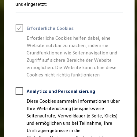
Reifenpakete
uns eingesetzt:
Leasing
Leasing-Angebote
Gebrauchtwagen Leasing
Junge Gebrauchtwagen-Leasing
Erforderliche Cookies
Elektroauto Leasing
Kleinwagen-Leasing
Erforderliche Cookies helfen dabei, eine
Leasing ohne Anzahlung
Website nutzbar zu machen, indem sie
Finanzierung
Autokredit mit Schlussrate
Grundfunktionen wie Seitennavigation und
Versicherungen und Garantien
Zugriff auf sichere Bereiche der Website
Kfz-Versicherung
ermöglichen. Die Website kann ohne diese
Restschuldversicherungen
Garantien
Cookies nicht richtig funktionieren.
Wartungsverträge
Geschäftskunden
Professional Class bei Volkswagen
Analytics und Personalisierung
Großkunden
Diese Cookies sammeln Informationen über
Behörden
Direktkunden
Ihre Websitenutzung (beispielsweise
Sonderfahrzeuge
Seitenaufrufe, Verweildauer je Seite, Klicks)
Anpfiff zum Gewinn
und ermöglichen uns bei Teilnahme, Ihre
Elektromobilität
Elektroautos
Umfrageergebnisse in die
ID. Tutorials