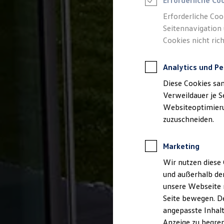
Erforderliche Co
Reifenpakete
Leasing
Erforderliche Coo
Leasing-Angebote
Seitennavigation 
Gebrauchtwagen Leasing
Cookies nicht rich
Junge Gebrauchtwagen-Leasing
Elektroauto Leasing
Kleinwagen-Leasing
Analytics und Pe
Leasing ohne Anzahlung
Finanzierung
Diese Cookies sa
Autokredit mit Schlussrate
Versicherungen und Garantien
Verweildauer je S
Kfz-Versicherung
Websiteoptimierun
Restschuldversicherungen
zuzuschneiden.
Garantien
Wartungsverträge
Geschäftskunden
Marketing
Professional Class bei Volkswagen
Großkunden
Wir nutzen diese 
Behörden
und außerhalb de
Direktkunden
Sonderfahrzeuge
unsere Webseite n
Anpfiff zum Gewinn
Seite bewegen. De
Elektromobilität
angepasste Inhalt
Elektroautos
ID. Tutorials
Anzeige zu begren