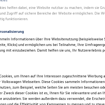
okies
kies helfen dabei, eine Website nutzbar zu machen, indem sie G
und Zugriff auf sichere Bereiche der Website ermöglichen. Die W
tig funktionieren.
rsonalisierung
mmeln Informationen über Ihre Websitenutzung (beispielsweise S
eite, Klicks) und ermöglichen uns bei Teilnahme, Ihre Umfrageerge
g mit einzubeziehen. Damit helfen sie uns, Ihr Nutzererlebnis pe
Cookies, um Ihnen auf Ihre Interessen zugeschnittene Werbung a
r Volkswagen Webseiten. Diese Cookies sammeln Informationen 
utzen, zum Beispiel, welche Seiten Sie am meisten besuchen oder
r Zweck dieser Cookies ist es, Ihnen für Sie relevantere und an I
e anzubieten. Sie werden außerdem dazu verwendet, die Erschein
zen und die Effektivität von Kampagnen zu messen und zu steuern