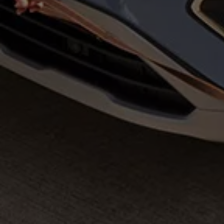
Magazin
Lifestyle
Transport
Familie
Elektromobilität
Volkswagen R
Pannen- und Unfallhilfe
Volkswagen Kundenbetreuung