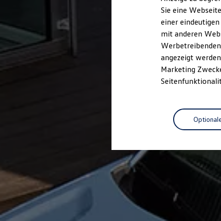
Elektrofahrzeugkonzepte
Sie eine Webseite
ID. EVERY1
einer eindeutigen
Reichweite
Reichweite der ID. Modelle
mit anderen Webse
Reichweite im Winter
Werbetreibenden,
Rekuperation
angezeigt werden 
Laden
Laden unterwegs
Marketing Zwecken
Laden Zuhause
Seitenfunktionali
Ladestationen finden
Ladezeitensimulator
Batterie
Sicherheit
Optional
Garantie und Lebensdauer
Nachhaltigkeit
Technologie
Kosten und Kauf
Verbrauchskosten
Kaufoptionen
E-Auto-Förderung
Software und Konnektivität
Die ID. Software 6
ID. Software Versionen und Updates
Digitale Extras
Schnittstellen zu Ihrem ID.