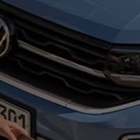
Motorenöl und Flüssigkeiten
Räder und Reifen
Pannen- und Unfallhilfe
Economy Service
Volkswagen Teile
Zubehör
Modellspezifisches Zubehör
Schutz und Pflege
Transport
Entertainment und Elektronik
Individualisieren
Wallbox und Ladekabel
Digitale Extras
Dienste für Ihr Modell finden
Volkswagen Apps, Login und Shop
Handy und Fahrzeug verbinden
Updates für Software, Karten und Radio
Über Ihr Auto
Vorgängermodelle
Kundeninformationen
Volkswagen Kundenbetreuung
Warn- und Kontrollleuchten
Assistenzsysteme
Digitale Betriebsanleitung
Live Beratung