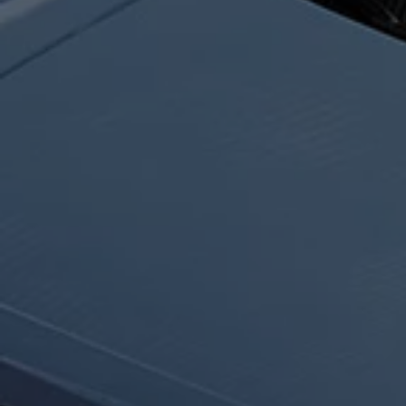
Hybridautos
Marke und Erlebnis
Volkswagen R und R Experience
R-Modelle
R Experience
Driving Experience
Volkswagen entdecken
Werkbesichtigung
Factory visit
Lifestyle Shop
T-Roc Kollektion
Golf Kollektion
ID. Kollektion
Volkswagen Kollektion
R-Kollektion
GTI Kollektion
Fußball Drop
we drive football
#wedriveproud
Besitzer und Service
myVolkswagen
Software Updates
Service und Ersatzteile
Inspektion und HU/AU
Reparaturen und Checks