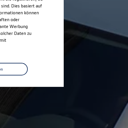
ind. Dies basiert auf
Informationen können
aften oder
evante Werbung
solcher Daten zu
 mit
en