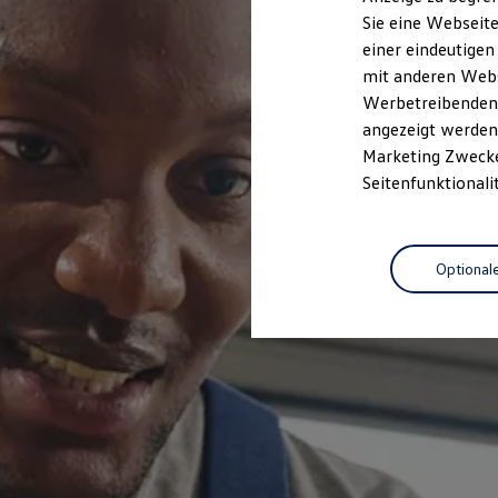
Elektrofahrzeugkonzepte
Sie eine Webseite
ID. EVERY1
einer eindeutigen
Reichweite
Reichweite der ID. Modelle
mit anderen Webse
Reichweite im Winter
Werbetreibenden,
Rekuperation
angezeigt werden 
Laden
Laden unterwegs
Marketing Zwecken
Laden Zuhause
Seitenfunktionali
Ladestationen finden
Ladezeitensimulator
Batterie
Sicherheit
Optional
Garantie und Lebensdauer
Nachhaltigkeit
Technologie
Kosten und Kauf
Verbrauchskosten
Kaufoptionen
E-Auto-Förderung
Software und Konnektivität
Die ID. Software 6
ID. Software Versionen und Updates
Digitale Extras
Schnittstellen zu Ihrem ID.