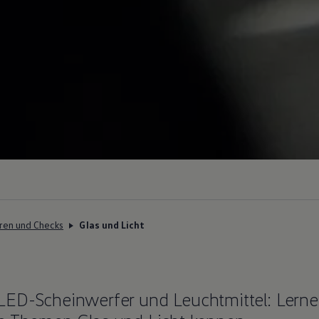
ren und Checks
Glas und Licht
ED-Scheinwerfer und Leuchtmittel: Lernen