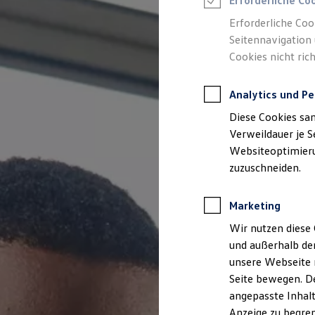
Erforderliche Co
Reifenpakete
Leasing
Erforderliche Coo
Leasing-Angebote
Seitennavigation 
Gebrauchtwagen Leasing
Cookies nicht rich
Junge Gebrauchtwagen-Leasing
Elektroauto Leasing
Kleinwagen-Leasing
Analytics und Pe
Leasing ohne Anzahlung
Finanzierung
Diese Cookies sa
Autokredit mit Schlussrate
Versicherungen und Garantien
Verweildauer je S
Kfz-Versicherung
Websiteoptimierun
Restschuldversicherungen
zuzuschneiden.
Garantien
Wartungsverträge
Geschäftskunden
Marketing
Professional Class bei Volkswagen
Großkunden
Wir nutzen diese 
Behörden
und außerhalb de
Direktkunden
Sonderfahrzeuge
unsere Webseite n
Anpfiff zum Gewinn
Seite bewegen. De
Elektromobilität
angepasste Inhalt
Elektroautos
ID. Tutorials
Anzeige zu begren