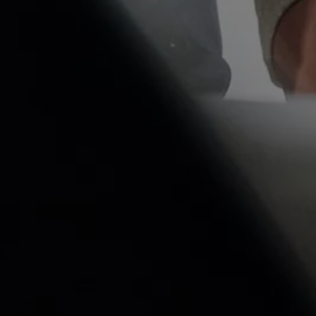
Magazin
Lifestyle
Transport
Familie
Elektromobilität
Volkswagen R
Pannen- und Unfallhilfe
Volkswagen Kundenbetreuung