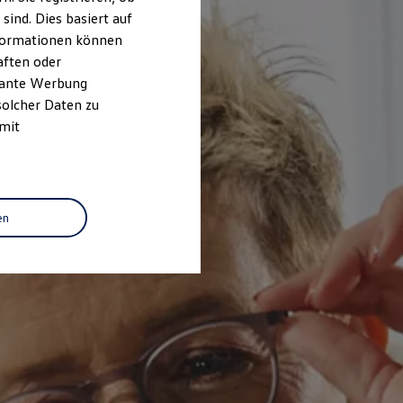
ind. Dies basiert auf
Informationen können
aften oder
evante Werbung
solcher Daten zu
 mit
en