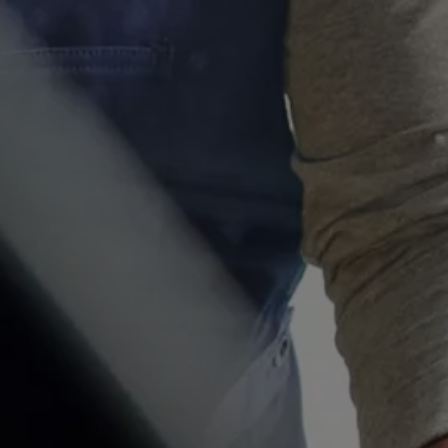
Motorenöl und Flüssigkeiten
Räder und Reifen
Pannen- und Unfallhilfe
Economy Service
Volkswagen Teile
Zubehör
Modellspezifisches Zubehör
Schutz und Pflege
Transport
Entertainment und Elektronik
Individualisieren
Wallbox und Ladekabel
Digitale Extras
Dienste für Ihr Modell finden
Volkswagen Apps, Login und Shop
Handy und Fahrzeug verbinden
Updates für Software, Karten und Radio
Über Ihr Auto
Vorgängermodelle
Kundeninformationen
Volkswagen Kundenbetreuung
Warn- und Kontrollleuchten
Assistenzsysteme
Digitale Betriebsanleitung
Live Beratung