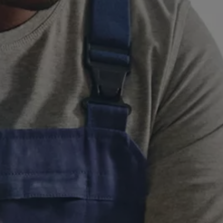
Hybridautos
Marke und Erlebnis
Volkswagen R und R Experience
R-Modelle
R Experience
Driving Experience
Volkswagen entdecken
Werkbesichtigung
Factory visit
Lifestyle Shop
T-Roc Kollektion
Golf Kollektion
ID. Kollektion
Volkswagen Kollektion
R-Kollektion
GTI Kollektion
Fußball Drop
we drive football
#wedriveproud
Besitzer und Service
myVolkswagen
Software Updates
Service und Ersatzteile
Inspektion und HU/AU
Reparaturen und Checks