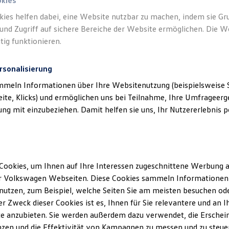
okies
kies helfen dabei, eine Website nutzbar zu machen, indem sie G
und Zugriff auf sichere Bereiche der Website ermöglichen. Die W
tig funktionieren.
rsonalisierung
mmeln Informationen über Ihre Websitenutzung (beispielsweise S
eite, Klicks) und ermöglichen uns bei Teilnahme, Ihre Umfrageerge
g mit einzubeziehen. Damit helfen sie uns, Ihr Nutzererlebnis pe
Cookies, um Ihnen auf Ihre Interessen zugeschnittene Werbung a
r Volkswagen Webseiten. Diese Cookies sammeln Informationen 
utzen, zum Beispiel, welche Seiten Sie am meisten besuchen oder
r Zweck dieser Cookies ist es, Ihnen für Sie relevantere und an I
e anzubieten. Sie werden außerdem dazu verwendet, die Erschein
zen und die Effektivität von Kampagnen zu messen und zu steuern