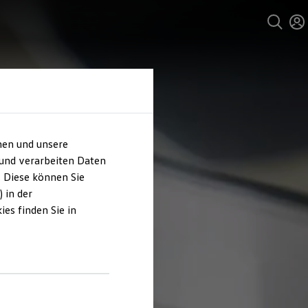
hen und unsere
 und verarbeiten Daten
. Diese können Sie
 in der
es finden Sie in