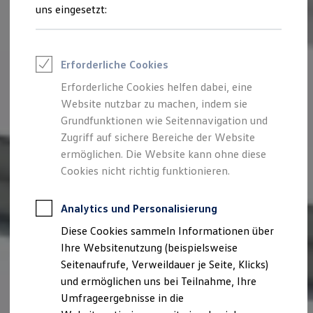
Reifenpakete
uns eingesetzt:
Leasing
Leasing-Angebote
Gebrauchtwagen Leasing
Junge Gebrauchtwagen-Leasing
Erforderliche Cookies
Elektroauto Leasing
Kleinwagen-Leasing
Erforderliche Cookies helfen dabei, eine
Leasing ohne Anzahlung
Website nutzbar zu machen, indem sie
Finanzierung
Autokredit mit Schlussrate
Grundfunktionen wie Seitennavigation und
Versicherungen und Garantien
Zugriff auf sichere Bereiche der Website
Kfz-Versicherung
ermöglichen. Die Website kann ohne diese
Restschuldversicherungen
Garantien
Cookies nicht richtig funktionieren.
Wartungsverträge
Geschäftskunden
Professional Class bei Volkswagen
Analytics und Personalisierung
Großkunden
Diese Cookies sammeln Informationen über
Behörden
Direktkunden
Ihre Websitenutzung (beispielsweise
Sonderfahrzeuge
Seitenaufrufe, Verweildauer je Seite, Klicks)
Anpfiff zum Gewinn
und ermöglichen uns bei Teilnahme, Ihre
Elektromobilität
Elektroautos
Umfrageergebnisse in die
ID. Tutorials