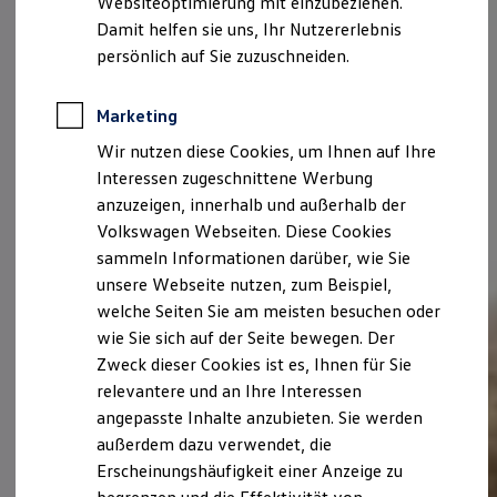
Websiteoptimierung mit einzubeziehen.
Elektrofahrzeugkonzepte
Damit helfen sie uns, Ihr Nutzererlebnis
ID. EVERY1
Reichweite
persönlich auf Sie zuzuschneiden.
Reichweite der ID. Modelle
Reichweite im Winter
Rekuperation
Marketing
Laden
Wir nutzen diese Cookies, um Ihnen auf Ihre
Laden unterwegs
Laden Zuhause
Interessen zugeschnittene Werbung
Ladestationen finden
anzuzeigen, innerhalb und außerhalb der
Ladezeitensimulator
Volkswagen Webseiten. Diese Cookies
Batterie
Sicherheit
sammeln Informationen darüber, wie Sie
Garantie und Lebensdauer
unsere Webseite nutzen, zum Beispiel,
Nachhaltigkeit
welche Seiten Sie am meisten besuchen oder
Technologie
Kosten und Kauf
wie Sie sich auf der Seite bewegen. Der
Verbrauchskosten
Zweck dieser Cookies ist es, Ihnen für Sie
Kaufoptionen
relevantere und an Ihre Interessen
E-Auto-Förderung
Software und Konnektivität
angepasste Inhalte anzubieten. Sie werden
Die ID. Software 6
außerdem dazu verwendet, die
ID. Software Versionen und Updates
Erscheinungshäufigkeit einer Anzeige zu
Digitale Extras
Schnittstellen zu Ihrem ID.