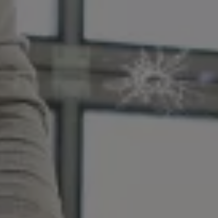
Magazin
Lifestyle
Transport
Familie
Elektromobilität
Volkswagen R
Pannen- und Unfallhilfe
Volkswagen Kundenbetreuung