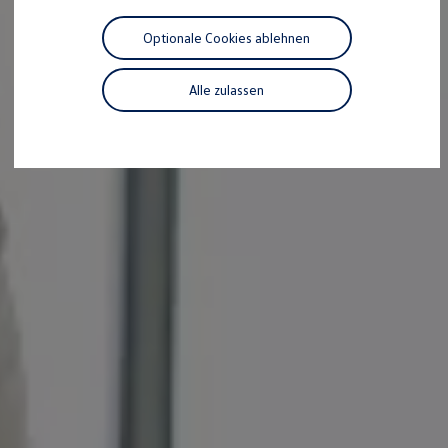
Motorenöl und Flüssigkeiten
Räder und Reifen
Optionale Cookies ablehnen
Pannen- und Unfallhilfe
Economy Service
Volkswagen Teile
Alle zulassen
Zubehör
Modellspezifisches Zubehör
Schutz und Pflege
Transport
Entertainment und Elektronik
Individualisieren
Wallbox und Ladekabel
Digitale Extras
Dienste für Ihr Modell finden
Volkswagen Apps, Login und Shop
Handy und Fahrzeug verbinden
Updates für Software, Karten und Radio
Über Ihr Auto
Vorgängermodelle
Kundeninformationen
Volkswagen Kundenbetreuung
Warn- und Kontrollleuchten
Assistenzsysteme
Digitale Betriebsanleitung
Live Beratung