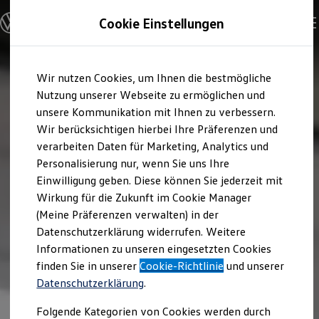
Modelle und Konfigurator
Cookie Einstellungen
Konfigurator
Modelle vergleichen
Konfiguration laden
Zum
Zum
Autosuche
Wir nutzen Cookies, um Ihnen die bestmögliche
Hauptinhalt
Footer
Elektroautos
springen
springen
Nutzung unserer Webseite zu ermöglichen und
ENERGY Sondermodelle
Nutzfahrzeuge
unsere Kommunikation mit Ihnen zu verbessern.
SUV und CUV
Wir berücksichtigen hierbei Ihre Präferenzen und
Familienautos
verarbeiten Daten für Marketing, Analytics und
Kombis
Kompaktwagen
Personalisierung nur, wenn Sie uns Ihre
Sportwagen
Einwilligung geben. Diese können Sie jederzeit mit
Schnell verfügbare Fahrzeuge
Angebote und Produkte
Wirkung für die Zukunft im Cookie Manager
Aktuelle Angebote
(Meine Präferenzen verwalten) in der
E-Auto-Förderung
Datenschutzerklärung widerrufen. Weitere
Volkswagen Marktplatz
Informationen zu unseren eingesetzten Cookies
Die ENERGY Sondermodelle
Junge Gebrauchtwagen und Gebrauchtwagen
finden Sie in unserer
Cookie-Richtlinie
und unserer
Volkswagen Zertifizierte Gebrauchtwagen
Datenschutzerklärung
.
Elektromobilität bei Gebrauchtwagen
Zubehör- und Serviceangebote
Folgende Kategorien von Cookies werden durch
Saisonangebote