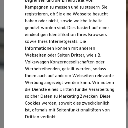
begrenzen und die Effektivität von
Hybridautos
Kampagnen zu messen und zu steuern. Sie
Marke und Erlebnis
registrieren, ob Sie eine Webseite besucht
Volkswagen R und R Experience
R-Modelle
haben oder nicht, sowie welche Inhalte
R Experience
genutzt worden sind. Dies basiert auf einer
Driving Experience
eindeutigen Identifikation Ihres Browsers
Volkswagen entdecken
Werkbesichtigung
sowie Ihres Internetgeräts. Die
Factory visit
Informationen können mit anderen
Lifestyle Shop
Webseiten oder Seiten Dritter, wie z.B.
T-Roc Kollektion
Golf Kollektion
Volkswagen Konzerngesellschaften oder
ID. Kollektion
Werbetreibenden, geteilt werden, sodass
Volkswagen Kollektion
Ihnen auch auf anderen Webseiten relevante
R-Kollektion
GTI Kollektion
Werbung angezeigt werden kann. Wir nutzen
Fußball Drop
die Dienste eines Dritten für die Verarbeitung
we drive football
solcher Daten zu Marketing Zwecken. Diese
#wedriveproud
Besitzer und Service
Cookies werden, soweit dies zweckdienlich
myVolkswagen
ist, oftmals mit Seitenfunktionalitäten von
Software Updates
Dritten verlinkt.
Service und Ersatzteile
Inspektion und HU/AU
Reparaturen und Checks