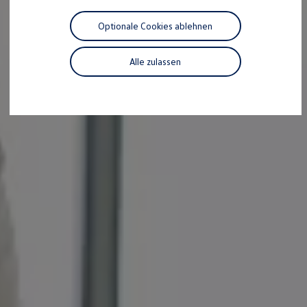
Motorenöl und Flüssigkeiten
Räder und Reifen
Optionale Cookies ablehnen
Pannen- und Unfallhilfe
Economy Service
Volkswagen Teile
Alle zulassen
Zubehör
Modellspezifisches Zubehör
Schutz und Pflege
Transport
Entertainment und Elektronik
Individualisieren
Wallbox und Ladekabel
Digitale Extras
Dienste für Ihr Modell finden
Volkswagen Apps, Login und Shop
Handy und Fahrzeug verbinden
Updates für Software, Karten und Radio
Über Ihr Auto
Vorgängermodelle
Kundeninformationen
Volkswagen Kundenbetreuung
Warn- und Kontrollleuchten
Assistenzsysteme
Digitale Betriebsanleitung
Live Beratung