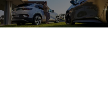
Zubehör
für die
Beleuchtung Ihres
Volkswagen
Entdecken Sie tolle Zubehörprodukte im Bereich Leuchten für
Ihren
Volkswagen
, wie
z. B.
die dynamischen Blinker oder LED-
Rückleuchten und verleihen Sie Ihrem Fahrzeug eine individuelle
Note.
Mehr zum Individualisieren