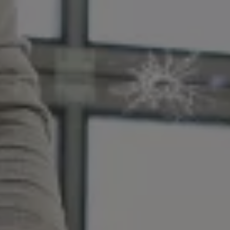
Magazin
Lifestyle
Transport
Familie
Elektromobilität
Volkswagen R
Pannen- und Unfallhilfe
Volkswagen Kundenbetreuung