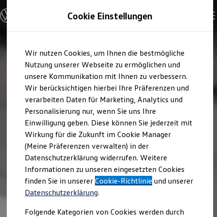
Modelle und Konfigurator
Cookie Einstellungen
Konfigurator
Modelle vergleichen
Konfiguration laden
Zum
Zum
Autosuche
Wir nutzen Cookies, um Ihnen die bestmögliche
Hauptinhalt
Footer
Elektroautos
springen
springen
Nutzung unserer Webseite zu ermöglichen und
ENERGY Sondermodelle
Nutzfahrzeuge
unsere Kommunikation mit Ihnen zu verbessern.
SUV und CUV
Wir berücksichtigen hierbei Ihre Präferenzen und
Familienautos
verarbeiten Daten für Marketing, Analytics und
Kombis
Kompaktwagen
Personalisierung nur, wenn Sie uns Ihre
Sportwagen
Einwilligung geben. Diese können Sie jederzeit mit
Schnell verfügbare Fahrzeuge
Angebote und Produkte
Wirkung für die Zukunft im Cookie Manager
Aktuelle Angebote
(Meine Präferenzen verwalten) in der
E-Auto-Förderung
Datenschutzerklärung widerrufen. Weitere
Volkswagen Marktplatz
Informationen zu unseren eingesetzten Cookies
Die ENERGY Sondermodelle
Junge Gebrauchtwagen und Gebrauchtwagen
finden Sie in unserer
Cookie-Richtlinie
und unserer
Volkswagen Zertifizierte Gebrauchtwagen
Datenschutzerklärung
.
Elektromobilität bei Gebrauchtwagen
Zubehör- und Serviceangebote
Folgende Kategorien von Cookies werden durch
Saisonangebote