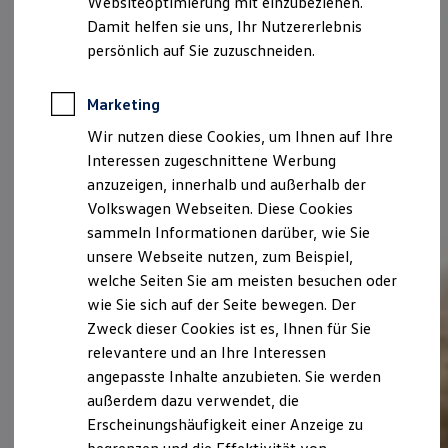
Websiteoptimierung mit einzubeziehen.
Elektrofahrzeugkonzepte
Damit helfen sie uns, Ihr Nutzererlebnis
ID. EVERY1
Reichweite
persönlich auf Sie zuzuschneiden.
Reichweite der ID. Modelle
Reichweite im Winter
Rekuperation
Marketing
Laden
Wir nutzen diese Cookies, um Ihnen auf Ihre
Laden unterwegs
Laden Zuhause
Interessen zugeschnittene Werbung
Ladestationen finden
anzuzeigen, innerhalb und außerhalb der
Ladezeitensimulator
Volkswagen Webseiten. Diese Cookies
Batterie
Sicherheit
sammeln Informationen darüber, wie Sie
Garantie und Lebensdauer
unsere Webseite nutzen, zum Beispiel,
Nachhaltigkeit
welche Seiten Sie am meisten besuchen oder
Technologie
Kosten und Kauf
wie Sie sich auf der Seite bewegen. Der
Verbrauchskosten
Zweck dieser Cookies ist es, Ihnen für Sie
Kaufoptionen
relevantere und an Ihre Interessen
E-Auto-Förderung
Software und Konnektivität
angepasste Inhalte anzubieten. Sie werden
Die ID. Software 6
außerdem dazu verwendet, die
ID. Software Versionen und Updates
Erscheinungshäufigkeit einer Anzeige zu
Digitale Extras
Schnittstellen zu Ihrem ID.