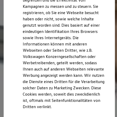
begrenzen und die Effektivität von
Hybridautos
Kampagnen zu messen und zu steuern. Sie
Marke und Erlebnis
registrieren, ob Sie eine Webseite besucht
Volkswagen R und R Experience
R-Modelle
haben oder nicht, sowie welche Inhalte
R Experience
genutzt worden sind. Dies basiert auf einer
Driving Experience
eindeutigen Identifikation Ihres Browsers
Volkswagen entdecken
Werkbesichtigung
sowie Ihres Internetgeräts. Die
Factory visit
Informationen können mit anderen
Lifestyle Shop
Webseiten oder Seiten Dritter, wie z.B.
T-Roc Kollektion
Golf Kollektion
Volkswagen Konzerngesellschaften oder
ID. Kollektion
Werbetreibenden, geteilt werden, sodass
Volkswagen Kollektion
Ihnen auch auf anderen Webseiten relevante
R-Kollektion
GTI Kollektion
Werbung angezeigt werden kann. Wir nutzen
Fußball Drop
die Dienste eines Dritten für die Verarbeitung
we drive football
solcher Daten zu Marketing Zwecken. Diese
#wedriveproud
Besitzer und Service
Cookies werden, soweit dies zweckdienlich
myVolkswagen
ist, oftmals mit Seitenfunktionalitäten von
Software Updates
Dritten verlinkt.
Service und Ersatzteile
Inspektion und HU/AU
Reparaturen und Checks