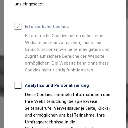
Reifenpakete
uns eingesetzt:
Leasing
Leasing-Angebote
Gebrauchtwagen Leasing
Junge Gebrauchtwagen-Leasing
Erforderliche Cookies
Elektroauto Leasing
Kleinwagen-Leasing
Erforderliche Cookies helfen dabei, eine
Leasing ohne Anzahlung
Website nutzbar zu machen, indem sie
Finanzierung
Autokredit mit Schlussrate
Grundfunktionen wie Seitennavigation und
Versicherungen und Garantien
Zugriff auf sichere Bereiche der Website
Kfz-Versicherung
ermöglichen. Die Website kann ohne diese
Restschuldversicherungen
Garantien
Cookies nicht richtig funktionieren.
Wartungsverträge
Geschäftskunden
Professional Class bei Volkswagen
Analytics und Personalisierung
Großkunden
Diese Cookies sammeln Informationen über
Behörden
Direktkunden
Ihre Websitenutzung (beispielsweise
Sonderfahrzeuge
Seitenaufrufe, Verweildauer je Seite, Klicks)
Anpfiff zum Gewinn
und ermöglichen uns bei Teilnahme, Ihre
Elektromobilität
Elektroautos
Umfrageergebnisse in die
ID. Tutorials