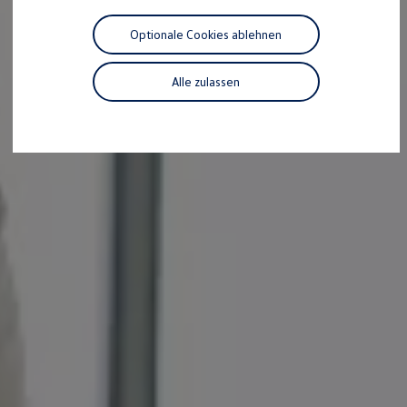
Motorenöl und Flüssigkeiten
Räder und Reifen
Optionale Cookies ablehnen
Pannen- und Unfallhilfe
Economy Service
Volkswagen Teile
Alle zulassen
Zubehör
Modellspezifisches Zubehör
Schutz und Pflege
Transport
Entertainment und Elektronik
Individualisieren
Wallbox und Ladekabel
Digitale Extras
Dienste für Ihr Modell finden
Volkswagen Apps, Login und Shop
Handy und Fahrzeug verbinden
Updates für Software, Karten und Radio
Über Ihr Auto
Vorgängermodelle
Kundeninformationen
Volkswagen Kundenbetreuung
Warn- und Kontrollleuchten
Assistenzsysteme
Digitale Betriebsanleitung
Live Beratung