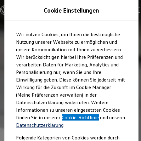
Modelle und Konfigurator
Cookie Einstellungen
Konfigurator
Modelle vergleichen
Konfiguration laden
Zum
Zum
Autosuche
Wir nutzen Cookies, um Ihnen die bestmögliche
Hauptinhalt
Footer
Elektroautos
springen
springen
Nutzung unserer Webseite zu ermöglichen und
ENERGY Sondermodelle
Nutzfahrzeuge
unsere Kommunikation mit Ihnen zu verbessern.
SUV und CUV
Wir berücksichtigen hierbei Ihre Präferenzen und
Familienautos
verarbeiten Daten für Marketing, Analytics und
Kombis
Kompaktwagen
Personalisierung nur, wenn Sie uns Ihre
Sportwagen
Einwilligung geben. Diese können Sie jederzeit mit
Schnell verfügbare Fahrzeuge
Angebote und Produkte
Wirkung für die Zukunft im Cookie Manager
Aktuelle Angebote
(Meine Präferenzen verwalten) in der
E-Auto-Förderung
Datenschutzerklärung widerrufen. Weitere
Volkswagen Marktplatz
Informationen zu unseren eingesetzten Cookies
Die ENERGY Sondermodelle
Junge Gebrauchtwagen und Gebrauchtwagen
finden Sie in unserer
Cookie-Richtlinie
und unserer
Volkswagen Zertifizierte Gebrauchtwagen
Datenschutzerklärung
.
Elektromobilität bei Gebrauchtwagen
Zubehör- und Serviceangebote
Folgende Kategorien von Cookies werden durch
Saisonangebote