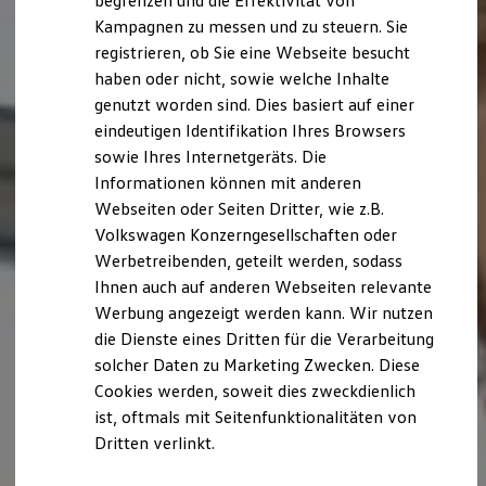
begrenzen und die Effektivität von
Hybridautos
Kampagnen zu messen und zu steuern. Sie
Marke und Erlebnis
registrieren, ob Sie eine Webseite besucht
Volkswagen R und R Experience
R-Modelle
haben oder nicht, sowie welche Inhalte
R Experience
genutzt worden sind. Dies basiert auf einer
Driving Experience
eindeutigen Identifikation Ihres Browsers
Volkswagen entdecken
Werkbesichtigung
sowie Ihres Internetgeräts. Die
Factory visit
Informationen können mit anderen
Lifestyle Shop
Webseiten oder Seiten Dritter, wie z.B.
T-Roc Kollektion
Golf Kollektion
Volkswagen Konzerngesellschaften oder
ID. Kollektion
Werbetreibenden, geteilt werden, sodass
Volkswagen Kollektion
Ihnen auch auf anderen Webseiten relevante
R-Kollektion
GTI Kollektion
Werbung angezeigt werden kann. Wir nutzen
Fußball Drop
die Dienste eines Dritten für die Verarbeitung
we drive football
solcher Daten zu Marketing Zwecken. Diese
#wedriveproud
Besitzer und Service
Cookies werden, soweit dies zweckdienlich
myVolkswagen
ist, oftmals mit Seitenfunktionalitäten von
Software Updates
Dritten verlinkt.
Service und Ersatzteile
Inspektion und HU/AU
Reparaturen und Checks