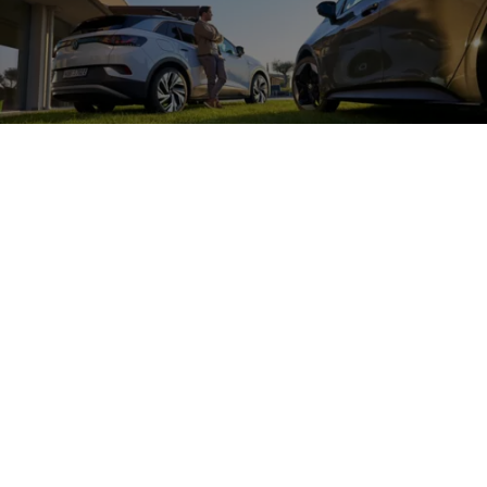
Zubehör
für die
Beleuchtung Ihres
Volkswagen
Entdecken Sie tolle Zubehörprodukte im Bereich Leuchten für
Ihren
Volkswagen
, wie
z. B.
die dynamischen Blinker oder LED-
Rückleuchten und verleihen Sie Ihrem Fahrzeug eine individuelle
Note.
Mehr zum Individualisieren