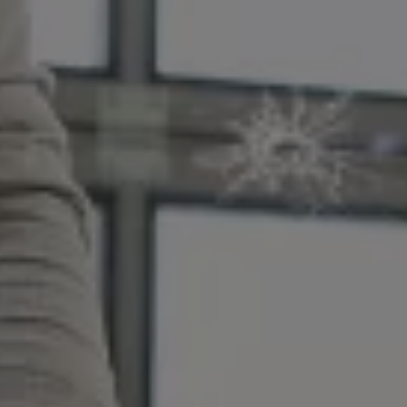
Magazin
Lifestyle
Transport
Familie
Elektromobilität
Volkswagen R
Pannen- und Unfallhilfe
Volkswagen Kundenbetreuung