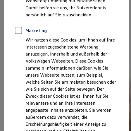
Websiteoptimierung mit einzubeziehen.
Elektrofahrzeugkonzepte
Damit helfen sie uns, Ihr Nutzererlebnis
ID. EVERY1
Reichweite
persönlich auf Sie zuzuschneiden.
Reichweite der ID. Modelle
Reichweite im Winter
Rekuperation
Marketing
Laden
Wir nutzen diese Cookies, um Ihnen auf Ihre
Laden unterwegs
Laden Zuhause
Interessen zugeschnittene Werbung
Ladestationen finden
anzuzeigen, innerhalb und außerhalb der
Ladezeitensimulator
Volkswagen Webseiten. Diese Cookies
Batterie
Sicherheit
sammeln Informationen darüber, wie Sie
Garantie und Lebensdauer
unsere Webseite nutzen, zum Beispiel,
Nachhaltigkeit
welche Seiten Sie am meisten besuchen oder
Technologie
Kosten und Kauf
wie Sie sich auf der Seite bewegen. Der
Verbrauchskosten
Zweck dieser Cookies ist es, Ihnen für Sie
Kaufoptionen
relevantere und an Ihre Interessen
E-Auto-Förderung
Software und Konnektivität
angepasste Inhalte anzubieten. Sie werden
Die ID. Software 6
außerdem dazu verwendet, die
ID. Software Versionen und Updates
Erscheinungshäufigkeit einer Anzeige zu
Digitale Extras
Schnittstellen zu Ihrem ID.