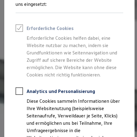
Reifenpakete
uns eingesetzt:
Leasing
Leasing-Angebote
Gebrauchtwagen Leasing
Junge Gebrauchtwagen-Leasing
Erforderliche Cookies
Elektroauto Leasing
Kleinwagen-Leasing
Erforderliche Cookies helfen dabei, eine
Leasing ohne Anzahlung
Website nutzbar zu machen, indem sie
Finanzierung
Autokredit mit Schlussrate
Grundfunktionen wie Seitennavigation und
Versicherungen und Garantien
Zugriff auf sichere Bereiche der Website
Kfz-Versicherung
ermöglichen. Die Website kann ohne diese
Restschuldversicherungen
Garantien
Cookies nicht richtig funktionieren.
Wartungsverträge
Geschäftskunden
Professional Class bei Volkswagen
Analytics und Personalisierung
Großkunden
Diese Cookies sammeln Informationen über
Behörden
Direktkunden
Ihre Websitenutzung (beispielsweise
Sonderfahrzeuge
Seitenaufrufe, Verweildauer je Seite, Klicks)
Anpfiff zum Gewinn
und ermöglichen uns bei Teilnahme, Ihre
Elektromobilität
Elektroautos
Umfrageergebnisse in die
ID. Tutorials