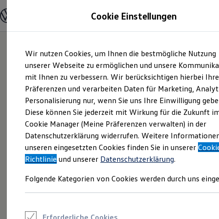
Modelle und Konfigurator
Cookie Einstellungen
Konfigurator
Modelle vergleichen
Konfiguration laden
Zum
Zum
Autosuche
Wir nutzen Cookies, um Ihnen die bestmögliche Nutzung
Hauptinhalt
Footer
Elektroautos
springen
springen
unserer Webseite zu ermöglichen und unsere Kommunika
ENERGY Sondermodelle
Nutzfahrzeuge
mit Ihnen zu verbessern. Wir berücksichtigen hierbei Ihr
SUV und CUV
Präferenzen und verarbeiten Daten für Marketing, Analyt
Familienautos
Personalisierung nur, wenn Sie uns Ihre Einwilligung gebe
Kombis
Kompaktwagen
Diese können Sie jederzeit mit Wirkung für die Zukunft i
Sportwagen
Cookie Manager (Meine Präferenzen verwalten) in der
Schnell verfügbare Fahrzeuge
Angebote und Produkte
Datenschutzerklärung widerrufen. Weitere Informatione
Aktuelle Angebote
unseren eingesetzten Cookies finden Sie in unserer
Cooki
E-Auto-Förderung
Richtlinie
und unserer
Datenschutzerklärung
.
Volkswagen Marktplatz
Die ENERGY Sondermodelle
Folgende Kategorien von Cookies werden durch uns einge
Junge Gebrauchtwagen und Gebrauchtwagen
Volkswagen Zertifizierte Gebrauchtwagen
Elektromobilität bei Gebrauchtwagen
Zubehör- und Serviceangebote
Saisonangebote
Erforderliche Cookies