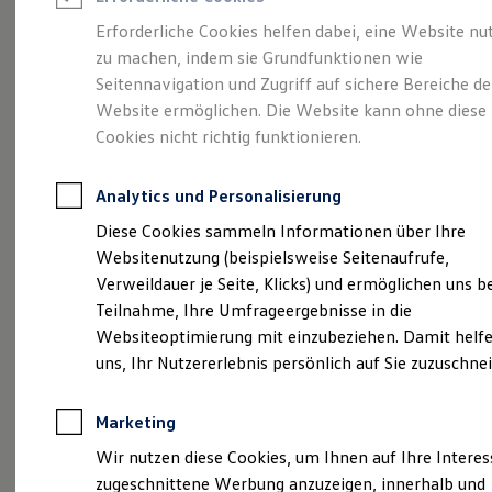
Reifenpakete
Leasing
Erforderliche Cookies helfen dabei, eine Website nu
Leasing-Angebote
zu machen, indem sie Grundfunktionen wie
Eine Spur Extra.
Der
Gebrauchtwagen Leasing
Seitennavigation und Zugriff auf sichere Bereiche de
Junge Gebrauchtwagen-Leasing
Elektroauto Leasing
Website ermöglichen. Die Website kann ohne diese
neue vollelektrische
Kleinwagen-Leasing
Cookies nicht richtig funktionieren.
Leasing ohne Anzahlung
ID. Polo
Finanzierung
Autokredit mit Schlussrate
Analytics und Personalisierung
Versicherungen und Garantien
Kfz-Versicherung
Diese Cookies sammeln Informationen über Ihre
Restschuldversicherungen
Websitenutzung (beispielsweise Seitenaufrufe,
Garantien
Verweildauer je Seite, Klicks) und ermöglichen uns b
Wartungsverträge
Geschäftskunden
Teilnahme, Ihre Umfrageergebnisse in die
Professional Class bei Volkswagen
Websiteoptimierung mit einzubeziehen. Damit helfe
Großkunden
uns, Ihr Nutzererlebnis persönlich auf Sie zuzuschne
Behörden
Direktkunden
Sonderfahrzeuge
(
Impressum & Rechtliches
)
Marketing
Anpfiff zum Gewinn
Elektromobilität
Wir nutzen diese Cookies, um Ihnen auf Ihre Intere
Elektroautos
zugeschnittene Werbung anzuzeigen, innerhalb und
ID. Tutorials