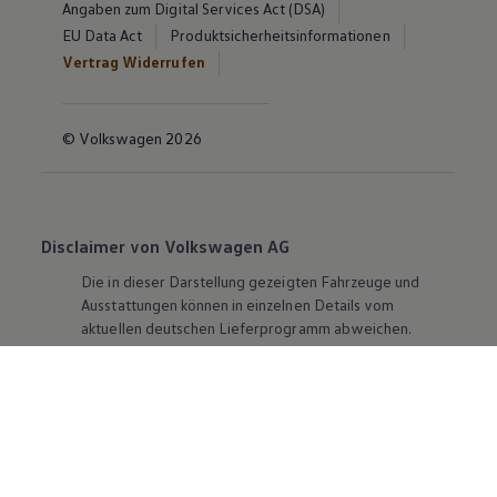
Angaben zum Digital Services Act (DSA)
EU Data Act
Produktsicherheitsinformationen
Vertrag Widerrufen
© Volkswagen 2026
Disclaimer von Volkswagen AG
Die in dieser Darstellung gezeigten Fahrzeuge und
Ausstattungen können in einzelnen Details vom
aktuellen deutschen Lieferprogramm abweichen.
Abgebildet sind teilweise Sonderausstattungen der
Fahrzeuge gegen Mehrpreis.
Bitte beachten Sie auch unseren Konfigurator für eine
Übersicht der aktuell verfügbaren Modelle und
Ausstattungen.
Die angegebenen Verbrauchs- und Emissionswerte