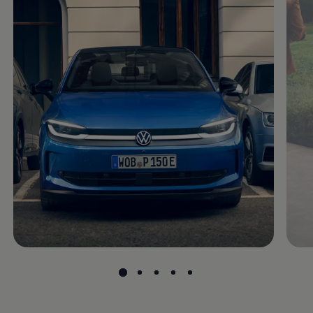
Volkswagen Apps, Login und Shop
Handy und Fahrzeug verbinden
Updates für Software, Karten und Radio
Über Ihr Auto
Vorgängermodelle
Kundeninformationen
Volkswagen Kundenbetreuung
Warn- und Kontrollleuchten
Assistenzsysteme
Digitale Betriebsanleitung
Live Beratung
Magazin
Lifestyle
Transport
Familie
Elektromobilität
Volkswagen R
Pannen- und Unfallhilfe
Volkswagen Kundenbetreuung