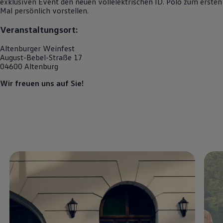
exklusiven Event den neuen vollelektrischen
ID. Polo
zum ersten
R-Kollektion
Mal persönlich vorstellen.
GTI Kollektion
Fußball Drop
Veranstaltungsort:
we drive football
#wedriveproud
Altenburger Weinfest
Besitzer und Service
August-Bebel-Straße 17
myVolkswagen
04600 Altenburg
Software Updates
Service und Ersatzteile
Wir freuen uns auf Sie!
Inspektion und HU/AU
Reparaturen und Checks
Motorenöl und Flüssigkeiten
Räder und Reifen
Pannen- und Unfallhilfe
Economy Service
Volkswagen Teile
Zubehör
Modellspezifisches Zubehör
Schutz und Pflege
Transport
Entertainment und Elektronik
Individualisieren
Wallbox und Ladekabel
Digitale Extras
Dienste für Ihr Modell finden