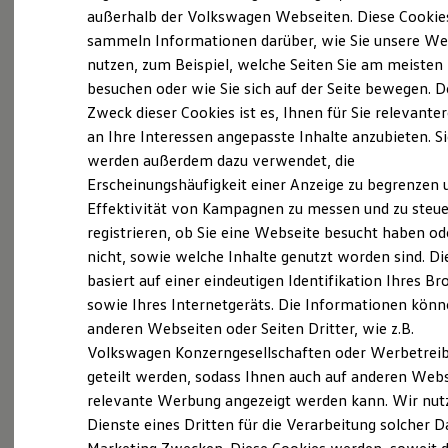
Der neue ID. Polo
außerhalb der Volkswagen Webseiten. Diese Cookie
Der neue ID.3 Neo
sammeln Informationen darüber, wie Sie unsere We
Der ID.4
Probefahrt vereinbaren
nutzen, zum Beispiel, welche Seiten Sie am meisten
Der ID.4 GTX
Der ID.5 GTX
besuchen oder wie Sie sich auf der Seite bewegen. D
Der ID.7
Zweck dieser Cookies ist es, Ihnen für Sie relevante
Der ID.7 GTX
an Ihre Interessen angepasste Inhalte anzubieten. S
Der ID.7 Tourer
Der ID.7 GTX Tourer
werden außerdem dazu verwendet, die
Fahrzeugangebot anfordern
Der ID. Buzz
Erscheinungshäufigkeit einer Anzeige zu begrenzen 
Der neue ID. Cross
Effektivität von Kampagnen zu messen und zu steue
Elektrofahrzeugkonzepte
ID. EVERY1
registrieren, ob Sie eine Webseite besucht haben od
Reichweite
nicht, sowie welche Inhalte genutzt worden sind. Di
Reichweite der ID. Modelle
Servicetermin buchen
basiert auf einer eindeutigen Identifikation Ihres B
Reichweite im Winter
Rekuperation
sowie Ihres Internetgeräts. Die Informationen kön
Laden
anderen Webseiten oder Seiten Dritter, wie z.B.
Laden unterwegs
Volkswagen Konzerngesellschaften oder Werbetrei
Laden Zuhause
Ladestationen finden
geteilt werden, sodass Ihnen auch auf anderen Web
Serviceanfrage stellen
Ladezeitensimulator
relevante Werbung angezeigt werden kann. Wir nut
Batterie
Dienste eines Dritten für die Verarbeitung solcher D
Sicherheit
Garantie und Lebensdauer