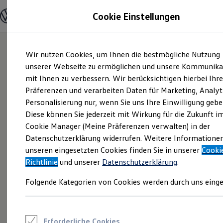
Modelle und Konfigurator
Cookie Einstellungen
Konfigurator
Modelle vergleichen
Konfiguration laden
Zum
Zum
Autosuche
Wir nutzen Cookies, um Ihnen die bestmögliche Nutzung
Hauptinhalt
Footer
Elektroautos
springen
springen
unserer Webseite zu ermöglichen und unsere Kommunika
ENERGY Sondermodelle
Nutzfahrzeuge
mit Ihnen zu verbessern. Wir berücksichtigen hierbei Ihr
SUV und CUV
Präferenzen und verarbeiten Daten für Marketing, Analyt
Familienautos
Personalisierung nur, wenn Sie uns Ihre Einwilligung gebe
Kombis
Kompaktwagen
Diese können Sie jederzeit mit Wirkung für die Zukunft i
Sportwagen
Cookie Manager (Meine Präferenzen verwalten) in der
Schnell verfügbare Fahrzeuge
Angebote und Produkte
Datenschutzerklärung widerrufen. Weitere Informatione
Aktuelle Angebote
unseren eingesetzten Cookies finden Sie in unserer
Cooki
E-Auto-Förderung
Richtlinie
und unserer
Datenschutzerklärung
.
Volkswagen Marktplatz
Die ENERGY Sondermodelle
Folgende Kategorien von Cookies werden durch uns einge
Junge Gebrauchtwagen und Gebrauchtwagen
Volkswagen Zertifizierte Gebrauchtwagen
Elektromobilität bei Gebrauchtwagen
Zubehör- und Serviceangebote
Saisonangebote
Erforderliche Cookies