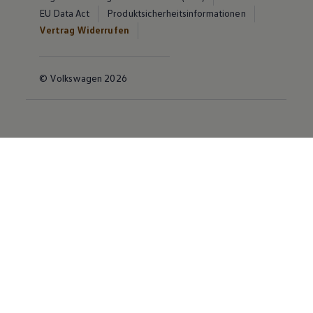
EU Data Act
Produktsicherheitsinformationen
Vertrag Widerrufen
© Volkswagen 2026
Disclaimer von Volkswagen AG
Die in dieser Darstellung gezeigten Fahrzeuge und
Ausstattungen können in einzelnen Details vom
aktuellen deutschen Lieferprogramm abweichen.
Abgebildet sind teilweise Sonderausstattungen der
Fahrzeuge gegen Mehrpreis.
Bitte beachten Sie auch unseren Konfigurator für eine
Übersicht der aktuell verfügbaren Modelle und
Ausstattungen.
Die angegebenen Verbrauchs- und Emissionswerte
beziehen sich nicht auf ein einzelnes Fahrzeug und sind