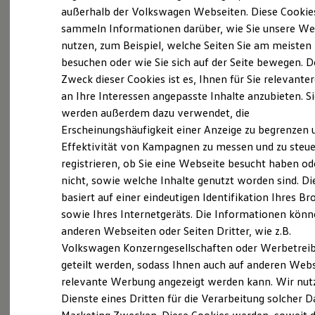
Der neue ID. Polo
außerhalb der Volkswagen Webseiten. Diese Cookie
(
Impressum & Rechtliches
)
Der neue ID.3 Neo
sammeln Informationen darüber, wie Sie unsere We
Der ID.4
nutzen, zum Beispiel, welche Seiten Sie am meisten
Der ID.4 GTX
Der ID.5 GTX
besuchen oder wie Sie sich auf der Seite bewegen. D
Der ID.7
Zweck dieser Cookies ist es, Ihnen für Sie relevante
Der ID.7 GTX
an Ihre Interessen angepasste Inhalte anzubieten. S
Der ID.7 Tourer
Der ID.7 GTX Tourer
werden außerdem dazu verwendet, die
Der ID. Buzz
Erscheinungshäufigkeit einer Anzeige zu begrenzen 
Der neue ID. Cross
Effektivität von Kampagnen zu messen und zu steue
Elektrofahrzeugkonzepte
ID. EVERY1
registrieren, ob Sie eine Webseite besucht haben od
Reichweite
nicht, sowie welche Inhalte genutzt worden sind. Di
Reichweite der ID. Modelle
basiert auf einer eindeutigen Identifikation Ihres B
Reichweite im Winter
Rekuperation
sowie Ihres Internetgeräts. Die Informationen kön
Laden
anderen Webseiten oder Seiten Dritter, wie z.B.
Laden unterwegs
Volkswagen Konzerngesellschaften oder Werbetrei
Laden Zuhause
Ladestationen finden
geteilt werden, sodass Ihnen auch auf anderen Web
Ladezeitensimulator
relevante Werbung angezeigt werden kann. Wir nut
Batterie
Dienste eines Dritten für die Verarbeitung solcher D
Sicherheit
Garantie und Lebensdauer