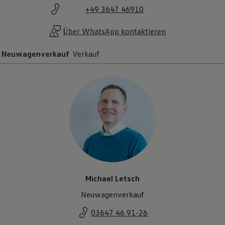
Volkswagen Apps, Login und Shop
+49 3647 46910
Handy und Fahrzeug verbinden
Updates für Software, Karten und Radio
Über WhatsApp kontaktieren
Über Ihr Auto
Vorgängermodelle
Kundeninformationen
Neuwagenverkauf
Verkauf
Volkswagen Kundenbetreuung
Warn- und Kontrollleuchten
Assistenzsysteme
Digitale Betriebsanleitung
Live Beratung
Magazin
Lifestyle
Transport
Familie
Elektromobilität
Volkswagen R
Pannen- und Unfallhilfe
Volkswagen Kundenbetreuung
Michael Letsch
Neuwagenverkauf
03647 46 91-26