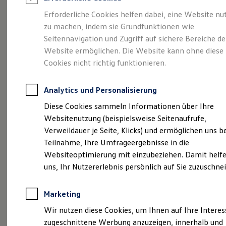
Reifenpakete
Leasing
Erforderliche Cookies helfen dabei, eine Website nu
Leasing-Angebote
zu machen, indem sie Grundfunktionen wie
So geht neu.
Gebrauchtwagen Leasing
Seitennavigation und Zugriff auf sichere Bereiche de
Junge Gebrauchtwagen-Leasing
Elektroauto Leasing
Website ermöglichen. Die Website kann ohne diese
Entdecken Sie jetzt
Kleinwagen-Leasing
Cookies nicht richtig funktionieren.
Leasing ohne Anzahlung
den neuen ID.3 Neo!
Finanzierung
Autokredit mit Schlussrate
Analytics und Personalisierung
Versicherungen und Garantien
Kfz-Versicherung
Diese Cookies sammeln Informationen über Ihre
Restschuldversicherungen
Websitenutzung (beispielsweise Seitenaufrufe,
Garantien
Verweildauer je Seite, Klicks) und ermöglichen uns b
Wartungsverträge
Geschäftskunden
Teilnahme, Ihre Umfrageergebnisse in die
Professional Class bei Volkswagen
Websiteoptimierung mit einzubeziehen. Damit helfe
Großkunden
uns, Ihr Nutzererlebnis persönlich auf Sie zuzuschne
Behörden
Direktkunden
Sonderfahrzeuge
Marketing
Anpfiff zum Gewinn
Elektromobilität
Wir nutzen diese Cookies, um Ihnen auf Ihre Intere
Elektroautos
zugeschnittene Werbung anzuzeigen, innerhalb und
ID. Tutorials