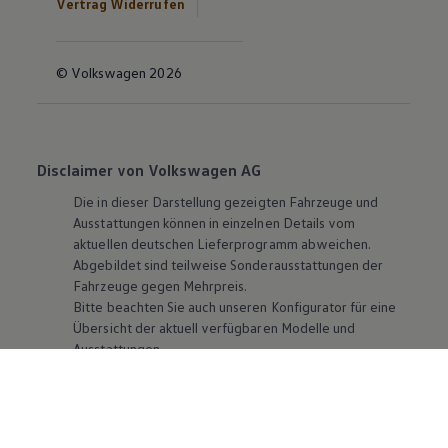
Vertrag Widerrufen
© Volkswagen 2026
Disclaimer von Volkswagen AG
Die in dieser Darstellung gezeigten Fahrzeuge und
Ausstattungen können in einzelnen Details vom
aktuellen deutschen Lieferprogramm abweichen.
Abgebildet sind teilweise Sonderausstattungen der
Fahrzeuge gegen Mehrpreis.
Bitte beachten Sie auch unseren Konfigurator für eine
Übersicht der aktuell verfügbaren Modelle und
Ausstattungen.
Die angegebenen Verbrauchs- und Emissionswerte
beziehen sich nicht auf ein einzelnes Fahrzeug und sind
nicht Bestandteil des Angebots, sondern dienen allein
Vergleichszwecken zwischen den verschiedenen