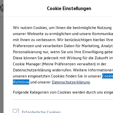
Modelle und Konfigurator
Cookie Einstellungen
Konfigurator
Modelle vergleichen
Konfiguration laden
Zum
Zum
Autosuche
Wir nutzen Cookies, um Ihnen die bestmögliche Nutzung
Hauptinhalt
Footer
Elektroautos
springen
springen
unserer Webseite zu ermöglichen und unsere Kommunika
ENERGY Sondermodelle
Nutzfahrzeuge
mit Ihnen zu verbessern. Wir berücksichtigen hierbei Ihr
SUV und CUV
Präferenzen und verarbeiten Daten für Marketing, Analyt
Familienautos
Personalisierung nur, wenn Sie uns Ihre Einwilligung gebe
Kombis
Kompaktwagen
Diese können Sie jederzeit mit Wirkung für die Zukunft i
Sportwagen
Cookie Manager (Meine Präferenzen verwalten) in der
Schnell verfügbare Fahrzeuge
Angebote und Produkte
Datenschutzerklärung widerrufen. Weitere Informatione
Aktuelle Angebote
unseren eingesetzten Cookies finden Sie in unserer
Cooki
E-Auto-Förderung
Richtlinie
und unserer
Datenschutzerklärung
.
Volkswagen Marktplatz
Die ENERGY Sondermodelle
Folgende Kategorien von Cookies werden durch uns einge
Junge Gebrauchtwagen und Gebrauchtwagen
Volkswagen Zertifizierte Gebrauchtwagen
Elektromobilität bei Gebrauchtwagen
Zubehör- und Serviceangebote
Saisonangebote
Erforderliche Cookies