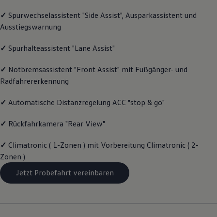
Motorenöl und Flüssigkeiten
✓
Spurwechselassistent "Side Assist", Ausparkassistent und
Räder und Reifen
Pannen- und Unfallhilfe
Ausstiegswarnung
Economy Service
Volkswagen Teile
✓
Spurhalteassistent "Lane Assist"
Zubehör
Modellspezifisches Zubehör
Schutz und Pflege
✓
Notbremsassistent "Front Assist" mit Fußgänger- und
Transport
Radfahrererkennung
Entertainment und Elektronik
Individualisieren
✓
Automatische Distanzregelung ACC "stop & go"
Wallbox und Ladekabel
Digitale Extras
Dienste für Ihr Modell finden
✓
Rückfahrkamera "Rear View"
Volkswagen Apps, Login und Shop
Handy und Fahrzeug verbinden
✓
Climatronic ( 1-Zonen ) mit Vorbereitung Climatronic ( 2-
Updates für Software, Karten und Radio
Über Ihr Auto
Zonen )
Vorgängermodelle
Jetzt Probefahrt vereinbaren
Kundeninformationen
Volkswagen Kundenbetreuung
Warn- und Kontrollleuchten
Assistenzsysteme
Digitale Betriebsanleitung
Live Beratung