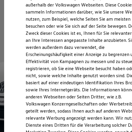
Elektrofahrzeugkonzepte
außerhalb der Volkswagen Webseiten. Diese Cookie
ID. EVERY1
sammeln Informationen darüber, wie Sie unsere We
Reichweite
nutzen, zum Beispiel, welche Seiten Sie am meisten
Reichweite der ID. Modelle
Reichweite im Winter
besuchen oder wie Sie sich auf der Seite bewegen. D
Rekuperation
Zweck dieser Cookies ist es, Ihnen für Sie relevante
Laden
an Ihre Interessen angepasste Inhalte anzubieten. S
Laden unterwegs
Laden Zuhause
werden außerdem dazu verwendet, die
Ladestationen finden
Erscheinungshäufigkeit einer Anzeige zu begrenzen 
Ladezeitensimulator
Effektivität von Kampagnen zu messen und zu steue
Batterie
Sicherheit
registrieren, ob Sie eine Webseite besucht haben od
Garantie und Lebensdauer
nicht, sowie welche Inhalte genutzt worden sind. Di
Nachhaltigkeit
basiert auf einer eindeutigen Identifikation Ihres B
Technologie
Kosten und Kauf
sowie Ihres Internetgeräts. Die Informationen kön
Verbrauchskosten
anderen Webseiten oder Seiten Dritter, wie z.B.
Kaufoptionen
Volkswagen Konzerngesellschaften oder Werbetrei
E-Auto-Förderung
Software und Konnektivität
geteilt werden, sodass Ihnen auch auf anderen Web
Die ID. Software 6
relevante Werbung angezeigt werden kann. Wir nut
ID. Software Versionen und Updates
Dienste eines Dritten für die Verarbeitung solcher D
Digitale Extras
Schnittstellen zu Ihrem ID.