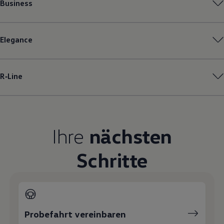
Business
Magazin
Lifestyle
Transport
Familie
Elegance
Elektromobilität
Volkswagen R
Pannen- und Unfallhilfe
Volkswagen Kundenbetreuung
R‑Line
Ihre
nächsten
Schritte
Probefahrt vereinbaren