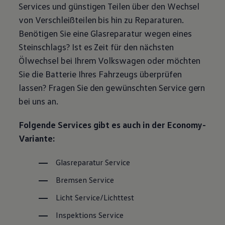
Services und günstigen Teilen über den Wechsel
Magazin
Lifestyle
von Verschleißteilen bis hin zu Reparaturen.
Transport
Benötigen Sie eine Glasreparatur wegen eines
Familie
Elektromobilität
Steinschlags? Ist es Zeit für den nächsten
Volkswagen R
Ölwechsel bei Ihrem
Volkswagen
oder möchten
Pannen- und Unfallhilfe
Volkswagen Kundenbetreuung
Sie die Batterie Ihres Fahrzeugs überprüfen
lassen? Fragen Sie den gewünschten
Service
gern
bei uns an.
Folgende Services gibt es auch in der Economy-
Variante:
Glasreparatur
Service
Bremsen
Service
Licht
Service
/Lichttest
Inspektions
Service