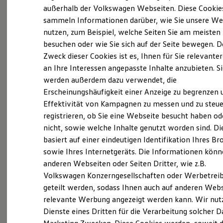
Elektrofahrzeugkonzepte
außerhalb der Volkswagen Webseiten. Diese Cookie
(
Impressum & Rechtliches
)
ID. EVERY1
sammeln Informationen darüber, wie Sie unsere We
Reichweite
nutzen, zum Beispiel, welche Seiten Sie am meisten
Reichweite der ID. Modelle
Reichweite im Winter
besuchen oder wie Sie sich auf der Seite bewegen. D
Was ist der Economy Service
Rekuperation
Zweck dieser Cookies ist es, Ihnen für Sie relevante
Laden
und wer kann ihn nutzen?
an Ihre Interessen angepasste Inhalte anzubieten. S
Laden unterwegs
Laden Zuhause
werden außerdem dazu verwendet, die
Ladestationen finden
Erscheinungshäufigkeit einer Anzeige zu begrenzen 
Ältere Volkswagen haben einen anderen
Ladezeitensimulator
Effektivität von Kampagnen zu messen und zu steue
Batterie
Servicebedarf als neue Fahrzeuge. Der Economy
Sicherheit
registrieren, ob Sie eine Webseite besucht haben od
Service ist speziell für Volkswagen Modelle
Garantie und Lebensdauer
nicht, sowie welche Inhalte genutzt worden sind. Di
entwickelt worden, die älter als vier Jahre sind. Er
Nachhaltigkeit
basiert auf einer eindeutigen Identifikation Ihres B
Technologie
bietet Ihnen ein vielfältiges Leistungsspektrum mit
Kosten und Kauf
sowie Ihres Internetgeräts. Die Informationen kön
zeitwertgerechtem Service und hoher
Verbrauchskosten
anderen Webseiten oder Seiten Dritter, wie z.B.
Ersatzteilqualität. Die Leistungen sind durch
Kaufoptionen
Volkswagen Konzerngesellschaften oder Werbetrei
E-Auto-Förderung
Fachwissen, Volkswagen Teile und langjährige
Software und Konnektivität
geteilt werden, sodass Ihnen auch auf anderen Web
Erfahrung genau auf Ihr Fahrzeug abgestimmt und
Die ID. Software 6
relevante Werbung angezeigt werden kann. Wir nut
decken nahezu alle Services ab. Die Preise sind
ID. Software Versionen und Updates
Dienste eines Dritten für die Verarbeitung solcher D
Digitale Extras
speziell auf das Alter Ihres Fahrzeugs ausgelegt. Bei
Schnittstellen zu Ihrem ID.