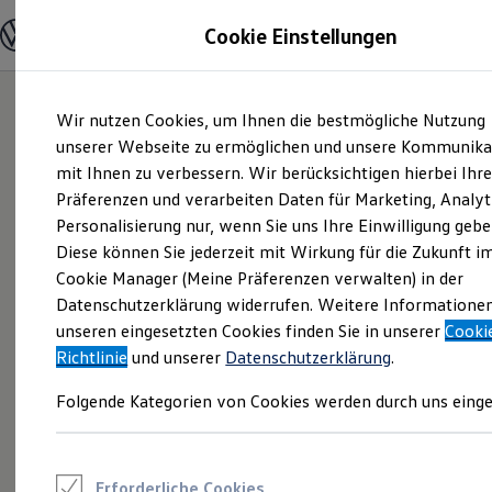
Modelle und Konfigurator
Cookie Einstellungen
Konfigurator
Modelle vergleichen
Konfiguration laden
Zum
Zum
Autosuche
Wir nutzen Cookies, um Ihnen die bestmögliche Nutzung
Hauptinhalt
Footer
Elektroautos
springen
springen
unserer Webseite zu ermöglichen und unsere Kommunika
ENERGY Sondermodelle
Nutzfahrzeuge
mit Ihnen zu verbessern. Wir berücksichtigen hierbei Ihr
SUV und CUV
Präferenzen und verarbeiten Daten für Marketing, Analyt
Familienautos
Personalisierung nur, wenn Sie uns Ihre Einwilligung gebe
Kombis
Kompaktwagen
Diese können Sie jederzeit mit Wirkung für die Zukunft i
Sportwagen
Cookie Manager (Meine Präferenzen verwalten) in der
Schnell verfügbare Fahrzeuge
Angebote und Produkte
Datenschutzerklärung widerrufen. Weitere Informatione
Aktuelle Angebote
unseren eingesetzten Cookies finden Sie in unserer
Cooki
E-Auto-Förderung
Richtlinie
und unserer
Datenschutzerklärung
.
Volkswagen Marktplatz
Die ENERGY Sondermodelle
Folgende Kategorien von Cookies werden durch uns einge
Junge Gebrauchtwagen und Gebrauchtwagen
Volkswagen Zertifizierte Gebrauchtwagen
Elektromobilität bei Gebrauchtwagen
Zubehör- und Serviceangebote
Saisonangebote
Erforderliche Cookies