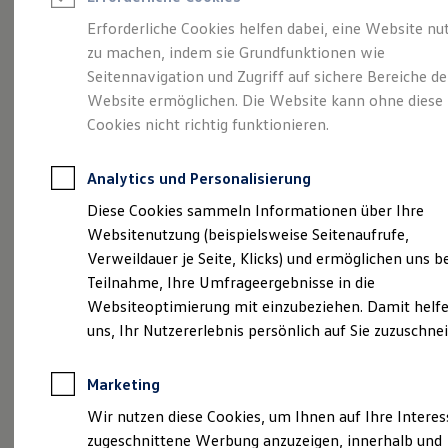
Reifenpakete
Leasing
Erforderliche Cookies helfen dabei, eine Website nu
Leasing-Angebote
zu machen, indem sie Grundfunktionen wie
Volkswagen Economy
Gebrauchtwagen Leasing
Seitennavigation und Zugriff auf sichere Bereiche de
Junge Gebrauchtwagen-Leasing
Elektroauto Leasing
Website ermöglichen. Die Website kann ohne diese
Service
Rabattaktion
Kleinwagen-Leasing
Cookies nicht richtig funktionieren.
Leasing ohne Anzahlung
Finanzierung
Autokredit mit Schlussrate
Analytics und Personalisierung
Versicherungen und Garantien
Kfz-Versicherung
Diese Cookies sammeln Informationen über Ihre
Restschuldversicherungen
Websitenutzung (beispielsweise Seitenaufrufe,
Garantien
Verweildauer je Seite, Klicks) und ermöglichen uns b
Wartungsverträge
Geschäftskunden
Teilnahme, Ihre Umfrageergebnisse in die
Professional Class bei Volkswagen
Websiteoptimierung mit einzubeziehen. Damit helfe
Großkunden
uns, Ihr Nutzererlebnis persönlich auf Sie zuzuschne
Behörden
Direktkunden
Sonderfahrzeuge
Marketing
Anpfiff zum Gewinn
Elektromobilität
Wir nutzen diese Cookies, um Ihnen auf Ihre Intere
Elektroautos
zugeschnittene Werbung anzuzeigen, innerhalb und
ID. Tutorials