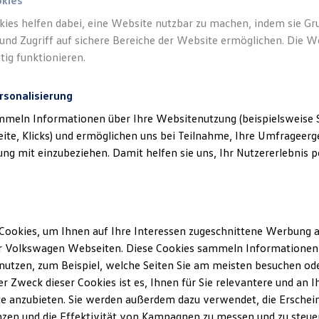
okies
kies helfen dabei, eine Website nutzbar zu machen, indem sie G
und Zugriff auf sichere Bereiche der Website ermöglichen. Die W
tig funktionieren.
rsonalisierung
mmeln Informationen über Ihre Websitenutzung (beispielsweise S
eite, Klicks) und ermöglichen uns bei Teilnahme, Ihre Umfrageerge
g mit einzubeziehen. Damit helfen sie uns, Ihr Nutzererlebnis pe
Cookies, um Ihnen auf Ihre Interessen zugeschnittene Werbung a
r Volkswagen Webseiten. Diese Cookies sammeln Informationen 
utzen, zum Beispiel, welche Seiten Sie am meisten besuchen oder
r Zweck dieser Cookies ist es, Ihnen für Sie relevantere und an I
e anzubieten. Sie werden außerdem dazu verwendet, die Erschein
Trend
zen und die Effektivität von Kampagnen zu messen und zu steuern