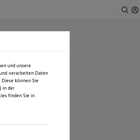
hen und unsere
 und verarbeiten Daten
. Diese können Sie
 in der
es finden Sie in