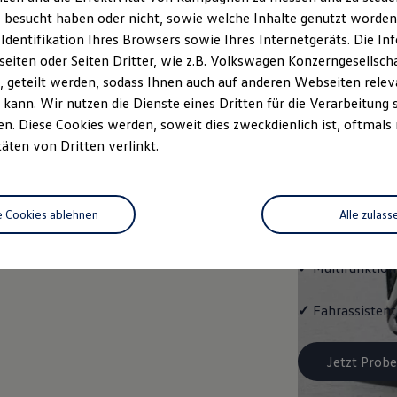
Trend
 besucht haben oder nicht, sowie welche Inhalte genutzt worden s
 Identifikation Ihres Browsers sowie Ihres Internetgeräts. Die 
Cleverer Einstie
iten oder Seiten Dritter, wie z.B. Volkswagen Konzerngesellsch
 geteilt werden, sodass Ihnen auch auf anderen Webseiten rel
✓
Radio "Compo
kann. Wir nutzen die Dienste eines Dritten für die Verarbeitung 
. Diese Cookies werden, soweit dies zweckdienlich ist, oftmals
✓
Notruf
-
Servic
täten von Dritten verlinkt.
ggf. VW
-
Connec
✓
Notbremsassis
e Cookies ablehnen
Alle zulass
210 km/h)
✓
Multifunktion
✓
Fahrassistent
Jetzt Probe