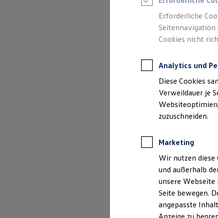
Erforderliche Co
Reifenpakete
Leasing
Erforderliche Coo
Leasing-Angebote
Seitennavigation 
Gebrauchtwagen Leasing
Cookies nicht rich
Junge Gebrauchtwagen-Leasing
Elektroauto Leasing
Kleinwagen-Leasing
Analytics und Pe
Leasing ohne Anzahlung
Finanzierung
Diese Cookies sa
Autokredit mit Schlussrate
(
Impressum & Rechtliches
)
Versicherungen und Garantien
Verweildauer je S
Kfz-Versicherung
Websiteoptimierun
Restschuldversicherungen
zuzuschneiden.
Garantien
Wartungsverträge
Geschäftskunden
Marketing
Professional Class bei Volkswagen
Großkunden
Wir nutzen diese 
Behörden
und außerhalb de
Direktkunden
Sonderfahrzeuge
unsere Webseite n
Anpfiff zum Gewinn
Seite bewegen. De
Elektromobilität
angepasste Inhalt
Elektroautos
ID. Tutorials
Anzeige zu begren