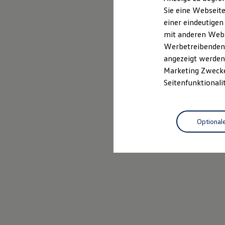
Elektrofahrzeugkonzepte
Sie eine Webseite
ID. EVERY1
einer eindeutigen
Reichweite
Reichweite der ID. Modelle
mit anderen Webse
Reichweite im Winter
Werbetreibenden,
Rekuperation
angezeigt werden 
Laden
Laden unterwegs
Marketing Zwecken
Laden Zuhause
Seitenfunktionali
Ladestationen finden
Ladezeitensimulator
Batterie
Sicherheit
Optional
Garantie und Lebensdauer
Nachhaltigkeit
Technologie
Kosten und Kauf
Verbrauchskosten
Kaufoptionen
E-Auto-Förderung
Software und Konnektivität
Die ID. Software 6
ID. Software Versionen und Updates
Digitale Extras
Schnittstellen zu Ihrem ID.