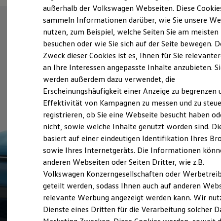
Elektrofahrzeugkonzepte
außerhalb der Volkswagen Webseiten. Diese Cookie
ID. EVERY1
sammeln Informationen darüber, wie Sie unsere We
Reichweite
nutzen, zum Beispiel, welche Seiten Sie am meisten
Reichweite der ID. Modelle
Reichweite im Winter
besuchen oder wie Sie sich auf der Seite bewegen. D
Rekuperation
Zweck dieser Cookies ist es, Ihnen für Sie relevante
Laden
an Ihre Interessen angepasste Inhalte anzubieten. S
Laden unterwegs
Laden Zuhause
werden außerdem dazu verwendet, die
Ladestationen finden
Erscheinungshäufigkeit einer Anzeige zu begrenzen 
Ladezeitensimulator
Effektivität von Kampagnen zu messen und zu steue
Batterie
Sicherheit
registrieren, ob Sie eine Webseite besucht haben od
Garantie und Lebensdauer
nicht, sowie welche Inhalte genutzt worden sind. Di
Nachhaltigkeit
basiert auf einer eindeutigen Identifikation Ihres B
Technologie
Kosten und Kauf
sowie Ihres Internetgeräts. Die Informationen kön
Verbrauchskosten
anderen Webseiten oder Seiten Dritter, wie z.B.
Kaufoptionen
Volkswagen Konzerngesellschaften oder Werbetrei
E-Auto-Förderung
Software und Konnektivität
geteilt werden, sodass Ihnen auch auf anderen Web
Die ID. Software 6
relevante Werbung angezeigt werden kann. Wir nut
ID. Software Versionen und Updates
Dienste eines Dritten für die Verarbeitung solcher D
Digitale Extras
Schnittstellen zu Ihrem ID.