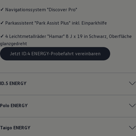
Motorenöl und Flüssigkeiten
✓
Navigationssystem "Discover Pro"
Räder und Reifen
Pannen- und Unfallhilfe
Economy Service
✓
Parkassistent "Park Assist Plus" inkl. Einparkhilfe
Volkswagen Teile
Zubehör
✓
4 Leichtmetallräder "Hamar" 8 J x 19 in Schwarz, Oberfläche
Modellspezifisches Zubehör
Schutz und Pflege
glanzgedreht
Transport
Jetzt ID.4 ENERGY-Probefahrt vereinbaren
Entertainment und Elektronik
Individualisieren
Wallbox und Ladekabel
Digitale Extras
Dienste für Ihr Modell finden
Volkswagen Apps, Login und Shop
ID.5
ENERGY
Handy und Fahrzeug verbinden
Updates für Software, Karten und Radio
Über Ihr Auto
Vorgängermodelle
Polo
ENERGY
Kundeninformationen
Volkswagen Kundenbetreuung
Warn- und Kontrollleuchten
Assistenzsysteme
Taigo
ENERGY
Digitale Betriebsanleitung
Live Beratung