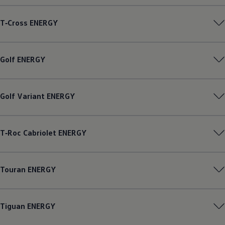
Magazin
Lifestyle
T‑Cross
ENERGY
Transport
Familie
Elektromobilität
Volkswagen R
Golf
ENERGY
Pannen- und Unfallhilfe
Volkswagen Kundenbetreuung
Golf
Variant
ENERGY
T‑Roc
Cabriolet
ENERGY
Touran
ENERGY
Tiguan
ENERGY