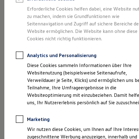
Reifenpakete
Leasing
Erforderliche Cookies helfen dabei, eine Website nu
Leasing-Angebote
zu machen, indem sie Grundfunktionen wie
Die ENERGY
Gebrauchtwagen Leasing
Seitennavigation und Zugriff auf sichere Bereiche de
Junge Gebrauchtwagen-Leasing
Elektroauto Leasing
Website ermöglichen. Die Website kann ohne diese
Sondermodelle
Kleinwagen-Leasing
Cookies nicht richtig funktionieren.
Leasing ohne Anzahlung
Finanzierung
Autokredit mit Schlussrate
Analytics und Personalisierung
Versicherungen und Garantien
Kfz-Versicherung
Diese Cookies sammeln Informationen über Ihre
Restschuldversicherungen
Websitenutzung (beispielsweise Seitenaufrufe,
Garantien
Verweildauer je Seite, Klicks) und ermöglichen uns b
Wartungsverträge
Geschäftskunden
Teilnahme, Ihre Umfrageergebnisse in die
Professional Class bei Volkswagen
Websiteoptimierung mit einzubeziehen. Damit helfe
Großkunden
uns, Ihr Nutzererlebnis persönlich auf Sie zuzuschne
Behörden
Direktkunden
Sonderfahrzeuge
Marketing
Anpfiff zum Gewinn
(
Impressum & Rechtliches
)
Elektromobilität
Wir nutzen diese Cookies, um Ihnen auf Ihre Intere
Elektroautos
zugeschnittene Werbung anzuzeigen, innerhalb und
ID. Tutorials