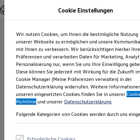
Modelle und Konfigurator
Cookie Einstellungen
Konfigurator
Modelle vergleichen
Konfiguration laden
Zum
Zum
Autosuche
Wir nutzen Cookies, um Ihnen die bestmögliche Nutzung
Hauptinhalt
Footer
Elektroautos
springen
springen
unserer Webseite zu ermöglichen und unsere Kommunika
ENERGY Sondermodelle
Nutzfahrzeuge
mit Ihnen zu verbessern. Wir berücksichtigen hierbei Ihr
SUV und CUV
Präferenzen und verarbeiten Daten für Marketing, Analyt
Familienautos
Personalisierung nur, wenn Sie uns Ihre Einwilligung gebe
Kombis
Kompaktwagen
Diese können Sie jederzeit mit Wirkung für die Zukunft i
Sportwagen
Cookie Manager (Meine Präferenzen verwalten) in der
Schnell verfügbare Fahrzeuge
Angebote und Produkte
Datenschutzerklärung widerrufen. Weitere Informatione
Aktuelle Angebote
unseren eingesetzten Cookies finden Sie in unserer
Cooki
E-Auto-Förderung
Richtlinie
und unserer
Datenschutzerklärung
.
Volkswagen Marktplatz
Die ENERGY Sondermodelle
Folgende Kategorien von Cookies werden durch uns einge
Junge Gebrauchtwagen und Gebrauchtwagen
Volkswagen Zertifizierte Gebrauchtwagen
Elektromobilität bei Gebrauchtwagen
Zubehör- und Serviceangebote
Saisonangebote
Erforderliche Cookies