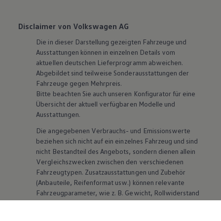
Disclaimer von Volkswagen AG
Die in dieser Darstellung gezeigten Fahrzeuge und
Ausstattungen können in einzelnen Details vom
aktuellen deutschen Lieferprogramm abweichen.
Abgebildet sind teilweise Sonderausstattungen der
Fahrzeuge gegen Mehrpreis.
Bitte beachten Sie auch unseren Konfigurator für eine
Übersicht der aktuell verfügbaren Modelle und
Ausstattungen.
Die angegebenen Verbrauchs- und Emissionswerte
beziehen sich nicht auf ein einzelnes Fahrzeug und sind
nicht Bestandteil des Angebots, sondern dienen allein
Vergleichszwecken zwischen den verschiedenen
Fahrzeugtypen. Zusatzausstattungen und
Zubehör
(Anbauteile, Reifenformat usw.) können relevante
Fahrzeugparameter, wie
z. B.
Gewicht, Rollwiderstand
und Aerodynamik verändern und neben Witterungs-
und Verkehrsbedingungen sowie dem individuellen