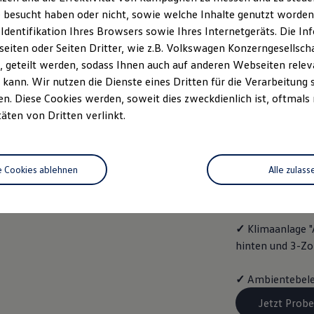
ENERG
 besucht haben oder nicht, sowie welche Inhalte genutzt worden s
 Identifikation Ihres Browsers sowie Ihres Internetgeräts. Die 
Mit dem
Golf
Va
iten oder Seiten Dritter, wie z.B. Volkswagen Konzerngesellsch
folgende Aussta
 geteilt werden, sodass Ihnen auch auf anderen Webseiten rel
kann. Wir nutzen die Dienste eines Dritten für die Verarbeitung 
✓
Vordersitze b
. Diese Cookies werden, soweit dies zweckdienlich ist, oftmals
täten von Dritten verlinkt.
✓
Spurwechselas
✓
Infotainment-
e Cookies ablehnen
Alle zulass
✓
4 Leichtmetal
✓
Klimaanlage "
hinten und 3-Z
✓
Ambientebele
Jetzt Probe