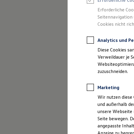
Erforderliche Co
Reifenpakete
Leasing
Erforderliche Coo
Leasing-Angebote
Seitennavigation 
Gebrauchtwagen Leasing
Cookies nicht rich
Junge Gebrauchtwagen-Leasing
(
Impressum & Rechtliches
)
Elektroauto Leasing
Kleinwagen-Leasing
Analytics und Pe
Leasing ohne Anzahlung
Finanzierung
Diese Cookies sa
Autokredit mit Schlussrate
Versicherungen und Garantien
Verweildauer je S
Kfz-Versicherung
Websiteoptimierun
Restschuldversicherungen
zuzuschneiden.
Garantien
Wartungsverträge
Geschäftskunden
Marketing
Professional Class bei Volkswagen
Großkunden
Wir nutzen diese 
Behörden
und außerhalb de
Direktkunden
Sonderfahrzeuge
unsere Webseite n
Anpfiff zum Gewinn
Seite bewegen. De
Elektromobilität
angepasste Inhalt
Elektroautos
ID. Tutorials
Anzeige zu begren