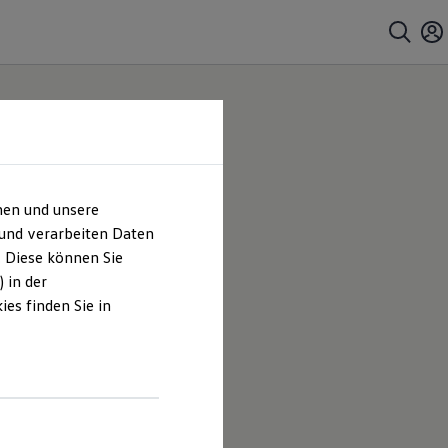
hen und unsere
 und verarbeiten Daten
. Diese können Sie
 in der
es finden Sie in