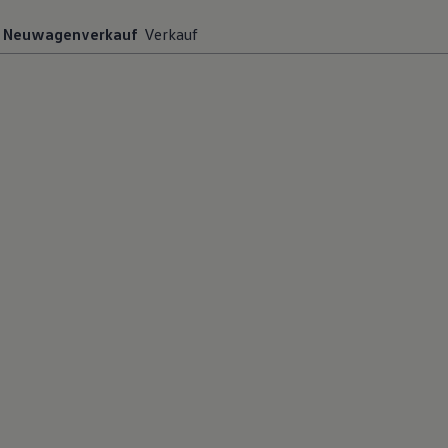
Magazin
Neuwagenverkauf
Verkauf
Lifestyle
Transport
Familie
Elektromobilität
Volkswagen R
Pannen- und Unfallhilfe
Volkswagen Kundenbetreuung