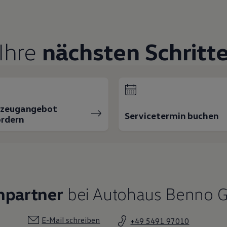
Ihre
nächsten Schritt
rzeugangebot
Servicetermin buchen
rdern
hpartner
bei Autohaus Benno
E-Mail schreiben
+49 5491 97010