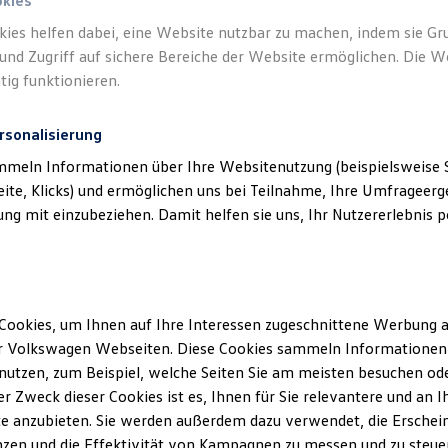
okies
kies helfen dabei, eine Website nutzbar zu machen, indem sie G
und Zugriff auf sichere Bereiche der Website ermöglichen. Die W
tig funktionieren.
rsonalisierung
mmeln Informationen über Ihre Websitenutzung (beispielsweise S
eite, Klicks) und ermöglichen uns bei Teilnahme, Ihre Umfrageerge
g mit einzubeziehen. Damit helfen sie uns, Ihr Nutzererlebnis pe
Cookies, um Ihnen auf Ihre Interessen zugeschnittene Werbung a
r Volkswagen Webseiten. Diese Cookies sammeln Informationen 
utzen, zum Beispiel, welche Seiten Sie am meisten besuchen oder
r Zweck dieser Cookies ist es, Ihnen für Sie relevantere und an I
e anzubieten. Sie werden außerdem dazu verwendet, die Erschein
ENERGY
zen und die Effektivität von Kampagnen zu messen und zu steuern