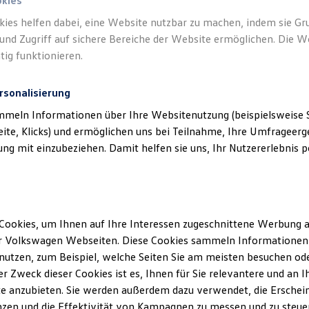
okies
kies helfen dabei, eine Website nutzbar zu machen, indem sie G
und Zugriff auf sichere Bereiche der Website ermöglichen. Die W
tig funktionieren.
rsonalisierung
mmeln Informationen über Ihre Websitenutzung (beispielsweise S
eite, Klicks) und ermöglichen uns bei Teilnahme, Ihre Umfrageerge
g mit einzubeziehen. Damit helfen sie uns, Ihr Nutzererlebnis pe
Cookies, um Ihnen auf Ihre Interessen zugeschnittene Werbung a
r Volkswagen Webseiten. Diese Cookies sammeln Informationen 
utzen, zum Beispiel, welche Seiten Sie am meisten besuchen oder
r Zweck dieser Cookies ist es, Ihnen für Sie relevantere und an I
e anzubieten. Sie werden außerdem dazu verwendet, die Erschein
Pro
zen und die Effektivität von Kampagnen zu messen und zu steuern