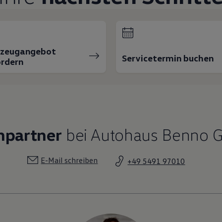
rzeugangebot
Servicetermin buchen
rdern
hpartner
bei Autohaus Benno
E-Mail schreiben
+49 5491 97010