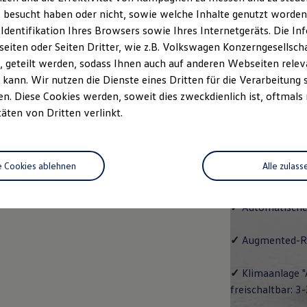
Pro
 besucht haben oder nicht, sowie welche Inhalte genutzt worden s
 Identifikation Ihres Browsers sowie Ihres Internetgeräts. Die 
Der
ID.7 Tourer
iten oder Seiten Dritter, wie z.B. Volkswagen Konzerngesellsch
Raumangebot und
 geteilt werden, sodass Ihnen auch auf anderen Webseiten rel
kann. Wir nutzen die Dienste eines Dritten für die Verarbeitung 
Ausstattungshi
. Diese Cookies werden, soweit dies zweckdienlich ist, oftmals
täten von Dritten verlinkt.
✓
Leichtmetallr
Oberfläche glan
e Cookies ablehnen
Alle zulass
✓
Spurwechselas
✓
Automatische
✓
Augmented-Re
✓
Klimaanlage "
freischaltbar: 