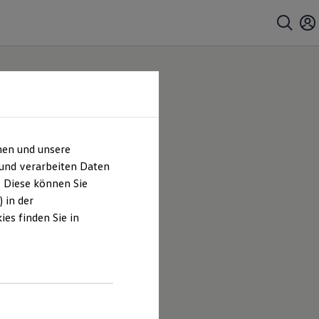
hen und unsere
 und verarbeiten Daten
. Diese können Sie
 in der
es finden Sie in