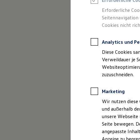
Erforderliche Co
Reifenpakete
(
Impressum & Rechtliches
)
Leasing
Erforderliche Coo
Leasing-Angebote
Seitennavigation 
Gebrauchtwagen Leasing
Cookies nicht rich
Junge Gebrauchtwagen-Leasing
Elektroauto Leasing
Kleinwagen-Leasing
Analytics und Pe
Leasing ohne Anzahlung
Finanzierung
Diese Cookies sa
Autokredit mit Schlussrate
Versicherungen und Garantien
Verweildauer je S
Kfz-Versicherung
Websiteoptimierun
Restschuldversicherungen
zuzuschneiden.
Garantien
Wartungsverträge
Geschäftskunden
Marketing
Professional Class bei Volkswagen
Großkunden
Wir nutzen diese 
Behörden
und außerhalb de
Direktkunden
Sonderfahrzeuge
unsere Webseite n
Anpfiff zum Gewinn
Seite bewegen. De
Elektromobilität
angepasste Inhalt
Elektroautos
ID. Tutorials
Anzeige zu begren