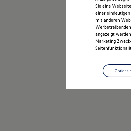
Elektrofahrzeugkonzepte
Sie eine Webseite
ID. EVERY1
einer eindeutigen
Reichweite
Reichweite der ID. Modelle
mit anderen Webse
Reichweite im Winter
Werbetreibenden,
Rekuperation
angezeigt werden 
Laden
Laden unterwegs
Marketing Zwecken
Laden Zuhause
Seitenfunktionali
Ladestationen finden
Ladezeitensimulator
Batterie
Sicherheit
Optional
Garantie und Lebensdauer
Nachhaltigkeit
Technologie
Kosten und Kauf
Verbrauchskosten
Kaufoptionen
E-Auto-Förderung
Software und Konnektivität
Die ID. Software 6
ID. Software Versionen und Updates
Digitale Extras
Schnittstellen zu Ihrem ID.