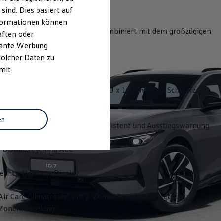
ind. Dies basiert auf
Informationen können
bietet eine hohe Reichweite, kombiniert mit dem großzügigen
aften oder
 der Flexibilität eines Kombis.
evante Werbung
solcher Daten zu
ghlights:
 mit
äder "Hudson" 8 J x 19 vorn, 8,5 J x 19 hinten, in Schwarz,
zgedreht
en
sistent "Side Assist", Ausparkassistent und Ausstiegswarnung
 Distanzregelung ACC
ality-Head-up-Display
Air Care Climatronic" mit 2-Zonen-Temperaturregelung;
3-Zonen-Regelung