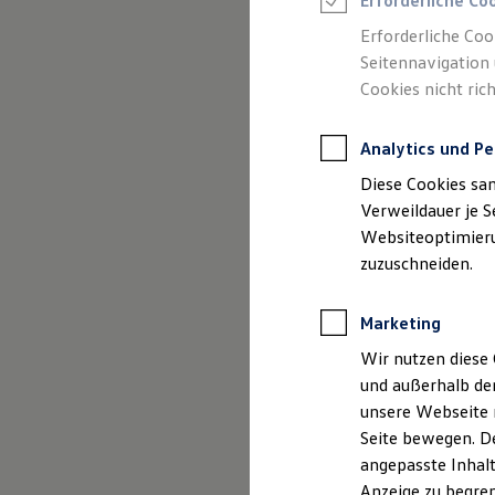
Erforderliche Co
Reifenpakete
Leasing
Erforderliche Coo
Leasing-Angebote
Seitennavigation 
Gebrauchtwagen Leasing
Cookies nicht rich
Junge Gebrauchtwagen-Leasing
Elektroauto Leasing
Kleinwagen-Leasing
Analytics und Pe
Leasing ohne Anzahlung
Finanzierung
Diese Cookies sa
Autokredit mit Schlussrate
Versicherungen und Garantien
Verweildauer je S
Kfz-Versicherung
Websiteoptimierun
(
Impressum & Rechtliches
)
Restschuldversicherungen
zuzuschneiden.
Garantien
Wartungsverträge
Geschäftskunden
Marketing
Professional Class bei Volkswagen
Großkunden
Wir nutzen diese 
Behörden
und außerhalb de
Direktkunden
Sonderfahrzeuge
unsere Webseite n
Anpfiff zum Gewinn
Seite bewegen. De
Elektromobilität
angepasste Inhalt
Elektroautos
ID. Tutorials
Anzeige zu begren