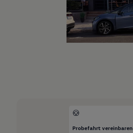
Hybridautos
Marke und Erlebnis
Volkswagen R und R Experience
R-Modelle
R Experience
Driving Experience
Volkswagen entdecken
Werkbesichtigung
Factory visit
Lifestyle Shop
T-Roc Kollektion
Golf Kollektion
ID. Kollektion
Volkswagen Kollektion
R-Kollektion
GTI Kollektion
Fußball Drop
we drive football
#wedriveproud
Besitzer und Service
myVolkswagen
Software Updates
Service und Ersatzteile
Inspektion und HU/AU
Probefahrt vereinbaren
Reparaturen und Checks