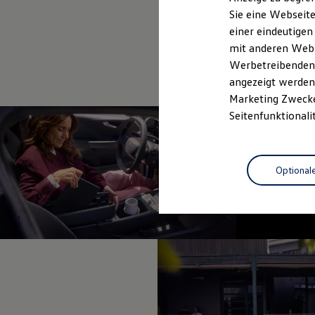
Elektrofahrzeugkonzepte
Sie eine Webseite
ID. EVERY1
einer eindeutigen
Reichweite
Reichweite der ID. Modelle
mit anderen Webse
Reichweite im Winter
Werbetreibenden,
Rekuperation
angezeigt werden 
Laden
Laden unterwegs
Marketing Zwecken
Laden Zuhause
Seitenfunktionali
Ladestationen finden
Ladezeitensimulator
Batterie
Sicherheit
Optional
Garantie und Lebensdauer
Nachhaltigkeit
Technologie
Kosten und Kauf
1
Verbrauchskosten
Kaufoptionen
E-Auto-Förderung
Software und Konnektivität
Die ID. Software 6
ID. Software Versionen und Updates
Digitale Extras
Schnittstellen zu Ihrem ID.