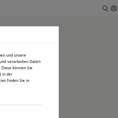
hen und unsere
 und verarbeiten Daten
. Diese können Sie
 in der
es finden Sie in