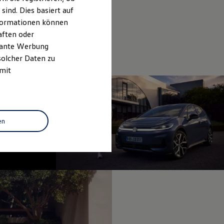
ind. Dies basiert auf
Informationen können
aften oder
evante Werbung
solcher Daten zu
 mit
en
fined, --:--