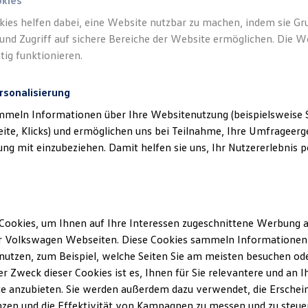
okies
kies helfen dabei, eine Website nutzbar zu machen, indem sie G
und Zugriff auf sichere Bereiche der Website ermöglichen. Die W
tig funktionieren.
rsonalisierung
mmeln Informationen über Ihre Websitenutzung (beispielsweise S
eite, Klicks) und ermöglichen uns bei Teilnahme, Ihre Umfrageerge
g mit einzubeziehen. Damit helfen sie uns, Ihr Nutzererlebnis pe
Cookies, um Ihnen auf Ihre Interessen zugeschnittene Werbung a
r Volkswagen Webseiten. Diese Cookies sammeln Informationen 
utzen, zum Beispiel, welche Seiten Sie am meisten besuchen oder
r Zweck dieser Cookies ist es, Ihnen für Sie relevantere und an I
e anzubieten. Sie werden außerdem dazu verwendet, die Erschein
zen und die Effektivität von Kampagnen zu messen und zu steuern