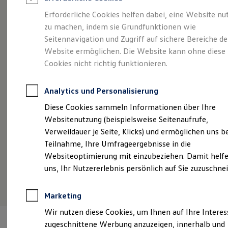
Reifenpakete
Leasing
Erforderliche Cookies helfen dabei, eine Website nu
Leasing-Angebote
zu machen, indem sie Grundfunktionen wie
Ganz schön groß.
Der
Gebrauchtwagen Leasing
Seitennavigation und Zugriff auf sichere Bereiche de
Junge Gebrauchtwagen-Leasing
Elektroauto Leasing
Website ermöglichen. Die Website kann ohne diese
Polo.
Kleinwagen-Leasing
Cookies nicht richtig funktionieren.
Leasing ohne Anzahlung
Finanzierung
Autokredit mit Schlussrate
Analytics und Personalisierung
Versicherungen und Garantien
Kfz-Versicherung
Diese Cookies sammeln Informationen über Ihre
Restschuldversicherungen
Websitenutzung (beispielsweise Seitenaufrufe,
Garantien
Verweildauer je Seite, Klicks) und ermöglichen uns b
Wartungsverträge
Geschäftskunden
Teilnahme, Ihre Umfrageergebnisse in die
Professional Class bei Volkswagen
Websiteoptimierung mit einzubeziehen. Damit helfe
Großkunden
uns, Ihr Nutzererlebnis persönlich auf Sie zuzuschne
Behörden
(
Impressum & Rechtliches
)
Direktkunden
Sonderfahrzeuge
Marketing
Anpfiff zum Gewinn
Elektromobilität
Wir nutzen diese Cookies, um Ihnen auf Ihre Intere
Elektroautos
zugeschnittene Werbung anzuzeigen, innerhalb und
ID. Tutorials