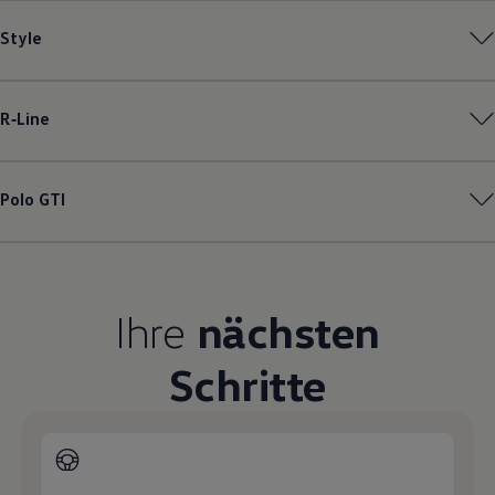
Magazin
Style
Lifestyle
Transport
Familie
Elektromobilität
Volkswagen R
R‑Line
Pannen- und Unfallhilfe
Volkswagen Kundenbetreuung
Polo
GTI
Ihre
nächsten
Schritte