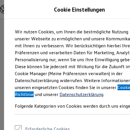
Modelle und Konfigurator
Cookie Einstellungen
Konfigurator
Modelle vergleichen
Konfiguration laden
Zum
Zum
Autosuche
Wir nutzen Cookies, um Ihnen die bestmögliche Nutzung
Hauptinhalt
Footer
Elektroautos
springen
springen
unserer Webseite zu ermöglichen und unsere Kommunika
ENERGY Sondermodelle
Nutzfahrzeuge
mit Ihnen zu verbessern. Wir berücksichtigen hierbei Ihr
SUV und CUV
Präferenzen und verarbeiten Daten für Marketing, Analyt
Familienautos
Personalisierung nur, wenn Sie uns Ihre Einwilligung gebe
Kombis
Kompaktwagen
Diese können Sie jederzeit mit Wirkung für die Zukunft i
Sportwagen
Cookie Manager (Meine Präferenzen verwalten) in der
Schnell verfügbare Fahrzeuge
Angebote und Produkte
Datenschutzerklärung widerrufen. Weitere Informatione
Aktuelle Angebote
unseren eingesetzten Cookies finden Sie in unserer
Cooki
E-Auto-Förderung
Richtlinie
und unserer
Datenschutzerklärung
.
Volkswagen Marktplatz
Die ENERGY Sondermodelle
Folgende Kategorien von Cookies werden durch uns einge
Junge Gebrauchtwagen und Gebrauchtwagen
Volkswagen Zertifizierte Gebrauchtwagen
Elektromobilität bei Gebrauchtwagen
Zubehör- und Serviceangebote
Saisonangebote
Erforderliche Cookies