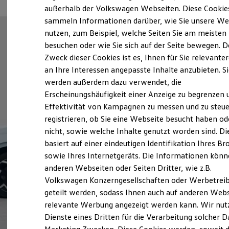
Elektrofahrzeugkonzepte
außerhalb der Volkswagen Webseiten. Diese Cookie
ID. EVERY1
sammeln Informationen darüber, wie Sie unsere We
Reichweite
nutzen, zum Beispiel, welche Seiten Sie am meisten
Reichweite der ID. Modelle
Reichweite im Winter
besuchen oder wie Sie sich auf der Seite bewegen. D
Rekuperation
Zweck dieser Cookies ist es, Ihnen für Sie relevante
Laden
an Ihre Interessen angepasste Inhalte anzubieten. S
Laden unterwegs
Laden Zuhause
werden außerdem dazu verwendet, die
Ladestationen finden
Erscheinungshäufigkeit einer Anzeige zu begrenzen 
Ladezeitensimulator
Effektivität von Kampagnen zu messen und zu steue
Batterie
Sicherheit
registrieren, ob Sie eine Webseite besucht haben od
Garantie und Lebensdauer
nicht, sowie welche Inhalte genutzt worden sind. Di
Nachhaltigkeit
basiert auf einer eindeutigen Identifikation Ihres B
Technologie
Kosten und Kauf
sowie Ihres Internetgeräts. Die Informationen kön
Verbrauchskosten
anderen Webseiten oder Seiten Dritter, wie z.B.
Kaufoptionen
Volkswagen Konzerngesellschaften oder Werbetrei
E-Auto-Förderung
Software und Konnektivität
geteilt werden, sodass Ihnen auch auf anderen Web
Die ID. Software 6
relevante Werbung angezeigt werden kann. Wir nut
ID. Software Versionen und Updates
Dienste eines Dritten für die Verarbeitung solcher D
Digitale Extras
Schnittstellen zu Ihrem ID.