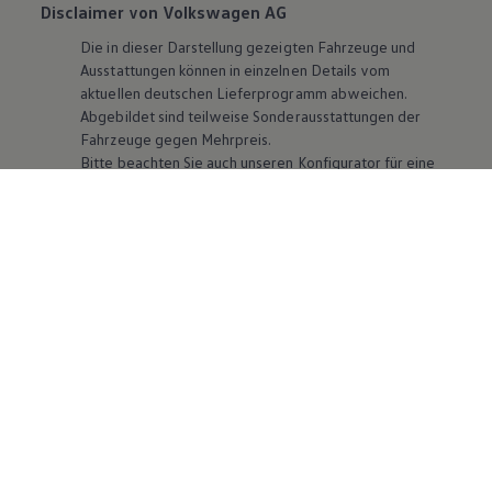
Disclaimer von Volkswagen AG
Die in dieser Darstellung gezeigten Fahrzeuge und
Ausstattungen können in einzelnen Details vom
aktuellen deutschen Lieferprogramm abweichen.
Abgebildet sind teilweise Sonderausstattungen der
Fahrzeuge gegen Mehrpreis.
Bitte beachten Sie auch unseren Konfigurator für eine
Übersicht der aktuell verfügbaren Modelle und
Ausstattungen.
Die angegebenen Verbrauchs- und Emissionswerte
beziehen sich nicht auf ein einzelnes Fahrzeug und sind
nicht Bestandteil des Angebots, sondern dienen allein
Vergleichszwecken zwischen den verschiedenen
Fahrzeugtypen. Zusatzausstattungen und
Zubehör
(Anbauteile, Reifenformat usw.) können relevante
Fahrzeugparameter, wie
z. B.
Gewicht, Rollwiderstand
und Aerodynamik verändern und neben Witterungs-
und Verkehrsbedingungen sowie dem individuellen
Fahrverhalten den Kraftstoffverbrauch, den
Stromverbrauch, die CO₂-Emissionen und die