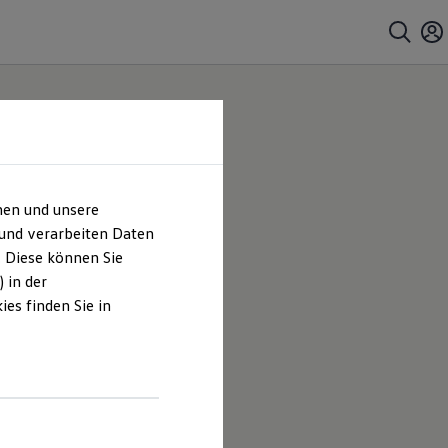
hen und unsere
 und verarbeiten Daten
. Diese können Sie
 in der
es finden Sie in