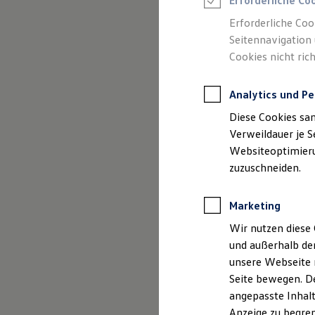
Erforderliche Co
Reifenpakete
Leasing
Erforderliche Coo
Leasing-Angebote
Seitennavigation 
Gebrauchtwagen Leasing
Cookies nicht rich
Junge Gebrauchtwagen-Leasing
Elektroauto Leasing
Kleinwagen-Leasing
Analytics und Pe
Leasing ohne Anzahlung
(
Impressum & Rechtliches
)
Finanzierung
Diese Cookies sa
Autokredit mit Schlussrate
Versicherungen und Garantien
Verweildauer je S
Kfz-Versicherung
Websiteoptimierun
Restschuldversicherungen
zuzuschneiden.
Garantien
Wartungsverträge
Geschäftskunden
Marketing
Professional Class bei Volkswagen
Großkunden
Wir nutzen diese 
Behörden
und außerhalb de
Direktkunden
Sonderfahrzeuge
unsere Webseite n
Anpfiff zum Gewinn
Seite bewegen. De
Elektromobilität
angepasste Inhalt
Elektroautos
ID. Tutorials
Anzeige zu begren