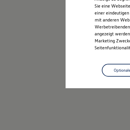
Elektrofahrzeugkonzepte
Sie eine Webseite
ID. EVERY1
einer eindeutigen
Reichweite
Reichweite der ID. Modelle
mit anderen Webse
Reichweite im Winter
Werbetreibenden,
Rekuperation
angezeigt werden 
Laden
Laden unterwegs
Marketing Zwecken
Laden Zuhause
Seitenfunktionali
Ladestationen finden
Ladezeitensimulator
Batterie
Sicherheit
Optional
Garantie und Lebensdauer
Nachhaltigkeit
Technologie
Kosten und Kauf
Verbrauchskosten
Kaufoptionen
E-Auto-Förderung
Software und Konnektivität
Die ID. Software 6
ID. Software Versionen und Updates
Digitale Extras
Schnittstellen zu Ihrem ID.