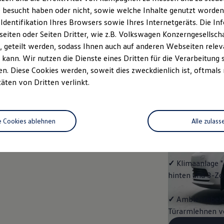
ENERG
 besucht haben oder nicht, sowie welche Inhalte genutzt worden s
 Identifikation Ihres Browsers sowie Ihres Internetgeräts. Die 
Mit dem
Touran
iten oder Seiten Dritter, wie z.B. Volkswagen Konzerngesellsch
Ausstattungshigh
 geteilt werden, sodass Ihnen auch auf anderen Webseiten rel
kann. Wir nutzen die Dienste eines Dritten für die Verarbeitung 
✓
4 Leichtmetall
. Diese Cookies werden, soweit dies zweckdienlich ist, oftmals
täten von Dritten verlinkt.
✓
Vordersitze b
✓
Fernlichtassis
e Cookies ablehnen
Alle zulass
✓
App‑Connect
✓
Klimaanlage "
hinten und 3-Z
✓
Ambientebeleu
Türarmlehnen vo