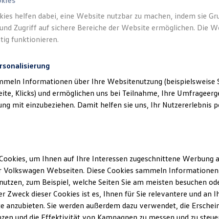
okies
kies helfen dabei, eine Website nutzbar zu machen, indem sie G
und Zugriff auf sichere Bereiche der Website ermöglichen. Die W
tig funktionieren.
rsonalisierung
mmeln Informationen über Ihre Websitenutzung (beispielsweise S
eite, Klicks) und ermöglichen uns bei Teilnahme, Ihre Umfrageerge
g mit einzubeziehen. Damit helfen sie uns, Ihr Nutzererlebnis pe
Cookies, um Ihnen auf Ihre Interessen zugeschnittene Werbung a
r Volkswagen Webseiten. Diese Cookies sammeln Informationen 
utzen, zum Beispiel, welche Seiten Sie am meisten besuchen oder
r Zweck dieser Cookies ist es, Ihnen für Sie relevantere und an I
e anzubieten. Sie werden außerdem dazu verwendet, die Erschein
ENERGY
zen und die Effektivität von Kampagnen zu messen und zu steuern