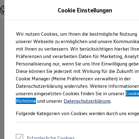
Modelle und Konfigurator
Cookie Einstellungen
Konfigurator
Modelle vergleichen
Konfiguration laden
Zum
Zum
Autosuche
Wir nutzen Cookies, um Ihnen die bestmögliche Nutzung
Hauptinhalt
Footer
Elektroautos
springen
springen
unserer Webseite zu ermöglichen und unsere Kommunika
ENERGY Sondermodelle
Nutzfahrzeuge
mit Ihnen zu verbessern. Wir berücksichtigen hierbei Ihr
SUV und CUV
Präferenzen und verarbeiten Daten für Marketing, Analyt
Familienautos
Personalisierung nur, wenn Sie uns Ihre Einwilligung gebe
Kombis
Kompaktwagen
Diese können Sie jederzeit mit Wirkung für die Zukunft i
Sportwagen
Cookie Manager (Meine Präferenzen verwalten) in der
Schnell verfügbare Fahrzeuge
Angebote und Produkte
Datenschutzerklärung widerrufen. Weitere Informatione
Aktuelle Angebote
unseren eingesetzten Cookies finden Sie in unserer
Cooki
E-Auto-Förderung
Richtlinie
und unserer
Datenschutzerklärung
.
Volkswagen Marktplatz
Die ENERGY Sondermodelle
Folgende Kategorien von Cookies werden durch uns einge
Junge Gebrauchtwagen und Gebrauchtwagen
Volkswagen Zertifizierte Gebrauchtwagen
Elektromobilität bei Gebrauchtwagen
Zubehör- und Serviceangebote
Saisonangebote
Erforderliche Cookies