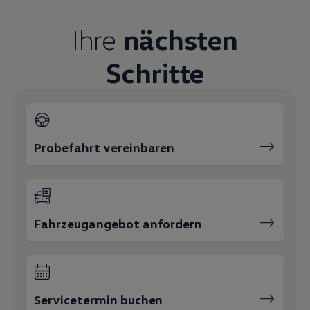
Magazin
Lifestyle
Ihre
nächsten
Transport
Familie
Elektromobilität
Schritte
Volkswagen R
Pannen- und Unfallhilfe
Volkswagen Kundenbetreuung
Probefahrt vereinbaren
Fahrzeugangebot anfordern
Servicetermin buchen