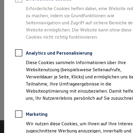
Reifenpakete
Leasing
Erforderliche Cookies helfen dabei, eine Website nu
Leasing-Angebote
zu machen, indem sie Grundfunktionen wie
Der T-Roc
Gebrauchtwagen Leasing
Seitennavigation und Zugriff auf sichere Bereiche de
Junge Gebrauchtwagen-Leasing
Elektroauto Leasing
Website ermöglichen. Die Website kann ohne diese
Kleinwagen-Leasing
Cookies nicht richtig funktionieren.
Leasing ohne Anzahlung
Finanzierung
Autokredit mit Schlussrate
Analytics und Personalisierung
Versicherungen und Garantien
Kfz-Versicherung
Diese Cookies sammeln Informationen über Ihre
Restschuldversicherungen
Websitenutzung (beispielsweise Seitenaufrufe,
Garantien
Verweildauer je Seite, Klicks) und ermöglichen uns b
Wartungsverträge
Geschäftskunden
Teilnahme, Ihre Umfrageergebnisse in die
Professional Class bei Volkswagen
Websiteoptimierung mit einzubeziehen. Damit helfe
Großkunden
uns, Ihr Nutzererlebnis persönlich auf Sie zuzuschne
Behörden
(
Impressum & Rechtliches
)
Direktkunden
Sonderfahrzeuge
Marketing
Anpfiff zum Gewinn
Elektromobilität
Wir nutzen diese Cookies, um Ihnen auf Ihre Intere
Elektroautos
zugeschnittene Werbung anzuzeigen, innerhalb und
ID. Tutorials