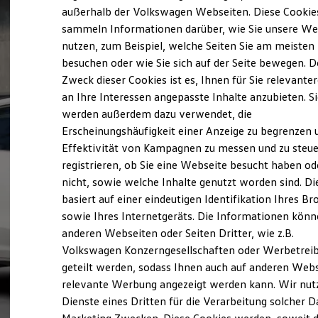
Elektrofahrzeugkonzepte
außerhalb der Volkswagen Webseiten. Diese Cookie
ID. EVERY1
sammeln Informationen darüber, wie Sie unsere We
Reichweite
nutzen, zum Beispiel, welche Seiten Sie am meisten
Reichweite der ID. Modelle
Reichweite im Winter
besuchen oder wie Sie sich auf der Seite bewegen. D
Rekuperation
Zweck dieser Cookies ist es, Ihnen für Sie relevante
Laden
an Ihre Interessen angepasste Inhalte anzubieten. S
Laden unterwegs
Laden Zuhause
werden außerdem dazu verwendet, die
Ladestationen finden
Erscheinungshäufigkeit einer Anzeige zu begrenzen 
Ladezeitensimulator
Effektivität von Kampagnen zu messen und zu steue
Batterie
Sicherheit
registrieren, ob Sie eine Webseite besucht haben od
Garantie und Lebensdauer
nicht, sowie welche Inhalte genutzt worden sind. Di
Nachhaltigkeit
basiert auf einer eindeutigen Identifikation Ihres B
Technologie
Kosten und Kauf
sowie Ihres Internetgeräts. Die Informationen kön
Verbrauchskosten
anderen Webseiten oder Seiten Dritter, wie z.B.
Kaufoptionen
Volkswagen Konzerngesellschaften oder Werbetrei
E-Auto-Förderung
Software und Konnektivität
geteilt werden, sodass Ihnen auch auf anderen Web
Die ID. Software 6
relevante Werbung angezeigt werden kann. Wir nut
ID. Software Versionen und Updates
Dienste eines Dritten für die Verarbeitung solcher D
Digitale Extras
Schnittstellen zu Ihrem ID.