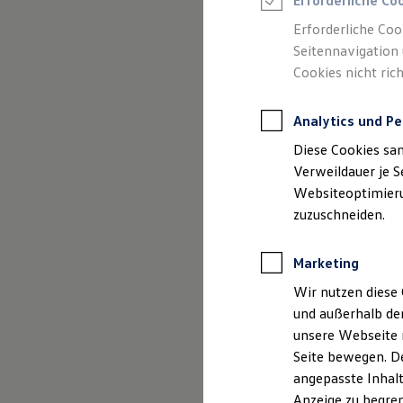
Erforderliche Co
Reifenpakete
Leasing
Erforderliche Coo
Leasing-Angebote
Seitennavigation 
Gebrauchtwagen Leasing
Cookies nicht rich
Junge Gebrauchtwagen-Leasing
Elektroauto Leasing
(
Impressum & Rech
Kleinwagen-Leasing
Analytics und Pe
Leasing ohne Anzahlung
Finanzierung
Diese Cookies sa
Autokredit mit Schlussrate
Versicherungen und Garantien
Verweildauer je S
Kfz-Versicherung
Websiteoptimierun
Restschuldversicherungen
zuzuschneiden.
Garantien
Wartungsverträge
Geschäftskunden
Marketing
Professional Class bei Volkswagen
Großkunden
Wir nutzen diese 
Behörden
und außerhalb de
Direktkunden
Sonderfahrzeuge
unsere Webseite n
Anpfiff zum Gewinn
Seite bewegen. De
Elektromobilität
angepasste Inhalt
Elektroautos
ID. Tutorials
Anzeige zu begren