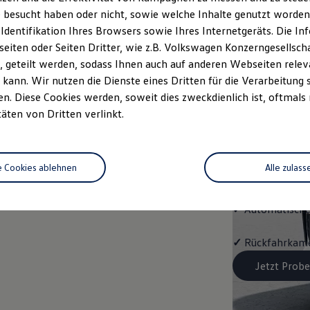
Trend
 besucht haben oder nicht, sowie welche Inhalte genutzt worden s
 Identifikation Ihres Browsers sowie Ihres Internetgeräts. Die 
Cleverer Einstie
iten oder Seiten Dritter, wie z.B. Volkswagen Konzerngesellsch
 geteilt werden, sodass Ihnen auch auf anderen Webseiten rel
✓
LED-Scheinwe
kann. Wir nutzen die Dienste eines Dritten für die Verarbeitung 
. Diese Cookies werden, soweit dies zweckdienlich ist, oftmals
✓
Digital Cockp
täten von Dritten verlinkt.
✓
Infotainment
e Cookies ablehnen
Alle zulass
✓
App‑Connect
✓
Automatische
✓
Rückfahrkame
Jetzt Probe