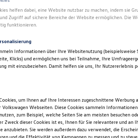
okies
kies helfen dabei, eine Website nutzbar zu machen, indem sie G
und Zugriff auf sichere Bereiche der Website ermöglichen. Die W
tig funktionieren.
tliches
)
rsonalisierung
mmeln Informationen über Ihre Websitenutzung (beispielsweise S
eite, Klicks) und ermöglichen uns bei Teilnahme, Ihre Umfrageerge
g mit einzubeziehen. Damit helfen sie uns, Ihr Nutzererlebnis pe
Cookies, um Ihnen auf Ihre Interessen zugeschnittene Werbung a
r Volkswagen Webseiten. Diese Cookies sammeln Informationen 
utzen, zum Beispiel, welche Seiten Sie am meisten besuchen oder
r Zweck dieser Cookies ist es, Ihnen für Sie relevantere und an I
e anzubieten. Sie werden außerdem dazu verwendet, die Erschein
Trend
zen und die Effektivität von Kampagnen zu messen und zu steuern