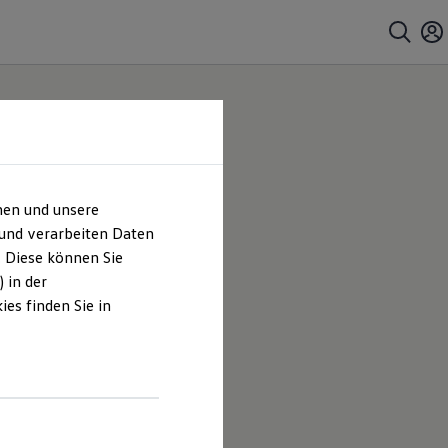
hen und unsere
 und verarbeiten Daten
. Diese können Sie
 in der
es finden Sie in