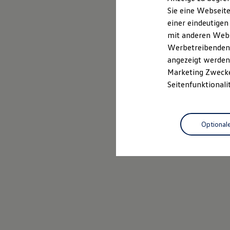
Elektrofahrzeugkonzepte
Sie eine Webseite
ID. EVERY1
einer eindeutigen
Reichweite
Reichweite der ID. Modelle
mit anderen Webse
Reichweite im Winter
Werbetreibenden,
Rekuperation
angezeigt werden 
Laden
Laden unterwegs
Marketing Zwecken
Laden Zuhause
Seitenfunktionali
Ladestationen finden
Ladezeitensimulator
Batterie
Sicherheit
Optional
Garantie und Lebensdauer
Nachhaltigkeit
Technologie
Kosten und Kauf
Verbrauchskosten
Kaufoptionen
E-Auto-Förderung
Software und Konnektivität
Die ID. Software 6
ID. Software Versionen und Updates
Digitale Extras
Schnittstellen zu Ihrem ID.